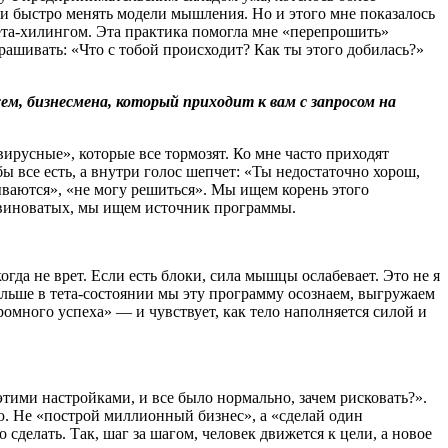
 и быстро менять модели мышления. Но и этого мне показалось
тета-хилингом. Эта практика помогла мне «перепрошить»
ашивать: «Что с тобой происходит? Как ты этого добилась?»
ем, бизнесмена, который приходит к вам с запросом на
ирусные», которые все тормозят. Ко мне часто приходят
 все есть, а внутри голос шепчет: «Ты недостаточно хорош,
адываются», «не могу решиться». Мы ищем корень этого
м виноватых, мы ищем источник программы.
да не врет. Если есть блоки, сила мышцы ослабевает. Это не я
Дальше в тета-состоянии мы эту программу осознаем, выгружаем
много успеха» — и чувствует, как тело наполняется силой и
тими настройками, и все было нормально, зачем рисковать?».
. Не «построй миллионный бизнес», а «сделай один
сделать. Так, шаг за шагом, человек движется к цели, а новое