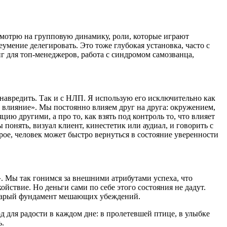
смотрю на групповую динамику, роли, которые играют
умение делегировать. Это тоже глубокая установка, часто с
г для топ-менеджеров, работа с синдромом самозванца,
навредить. Так и с НЛП. Я использую его исключительно как
влияние». Мы постоянно влияем друг на друга: окружением,
ию другими, а про то, как взять под контроль то, что влияет
понять, визуал клиент, кинестетик или аудиал, и говорить с
рое, человек может быстро вернуться в состояние уверенности
». Мы так гонимся за внешними атрибутами успеха, что
йствие. Но деньги сами по себе этого состояния не дадут.
 старый фундамент мешающих убеждений.
 для радости в каждом дне: в пролетевшей птице, в улыбке
ь.