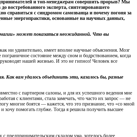
редпринимателей и топ-менеджерам совершить прорыв? Мы
 до востребованного эксперта, синтезировавшего
жно справиться с синдромом самозванца и почему погоня за
менные энергопрактики, основанные на научных данных,
 «магии» может показаться неожиданной. Что вы
 как ни удивительно, имеет вполне научные объяснения. Мозг
мое пограничное состояние между сном и бодрствованием, когда
руководят нашей жизнью. И это не гипноз! Человек все
ия
. Как вам удалось объединить эти, казалось бы, разные
овместно с партнером салоны, и для их успешного ведения мне
аботая с клиентами, стала замечать, что часто их запрос — не
огу многие боятся — кажется, что это признание, что «со мной
и и хочу помогать глубже. Тогда я решила получить высшее
ку с предпринимательским складом ума, хотелось более