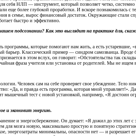
для себя НЛП — инструмент, который позволяет четко, системно
али еще более глубокой проработки. И вскоре познакомилась с 
ия в семье, вырос финансовый достаток. Окружающие стали спр
ботает быстро и эффективно.
 нашем подсознании? Как это выглядит на практике для, скаж
ь программы, которые помогают нам жить, а есть устаревшие, «в
й барьер. Классический пример — синдром самозванца. Вроде бы
о признается в этом вслух, он говорит: «Обстоятельства так скл
лучайная фраза учителя или установка от родителей. Мы не ище
огии. Человек сам на себе проверяет свое убеждение. Тело никог
тво: «Да, и правда есть программа, которая мной управляет!». 
 мышечный тест с новой установкой, например, «Я достоин огро
ое и экономит энергию.
нение и энергосбережение. Он думает: «Я дожил до этих лет с э
м для мозга новую, максимально простую и понятную стратегию
ое, энергозатраты минимальны, опасности нет — и разрешает его 