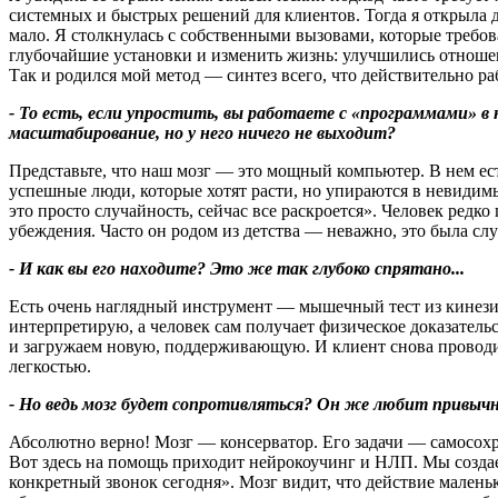
системных и быстрых решений для клиентов. Тогда я открыла 
мало. Я столкнулась с собственными вызовами, которые требов
глубочайшие установки и изменить жизнь: улучшились отношен
Так и родился мой метод — синтез всего, что действительно ра
- То есть, если упростить, вы работаете с «программами» в
масштабирование, но у него ничего не выходит?
Представьте, что наш мозг — это мощный компьютер. В нем ест
успешные люди, которые хотят расти, но упираются в невидимы
это просто случайность, сейчас все раскроется». Человек редк
убеждения. Часто он родом из детства — неважно, это была с
- И как вы его находите? Это же так глуб
око
спрятано...
Есть очень наглядный инструмент — мышечный тест из кинезиол
интерпретирую, а человек сам получает физическое доказательс
и загружаем новую, поддерживающую. И клиент снова проводит
легкостью.
- Но ведь мозг будет сопротивляться? Он же любит привычн
Абсолютно верно! Мозг — консерватор. Его задачи — самосохра
Вот здесь на помощь приходит нейрокоучинг и НЛП. Мы создае
конкретный звонок сегодня». Мозг видит, что действие маленьк