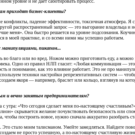
нном уровне и не дает саботировать процесс.
вам приходят бизнес-клиенты?
ные конфликты, падение эффективности, токсичная атмосфера. Я 
Другой распространенный запрос — это выгорание владельца и не
чше меня». Она быстро решается на уровне подсознания. Коучин
я в моей практике, и со всеми ними мы успешно работаем.
с манипуляциями, пикапом...
ь во благо или во вред. Ножом можно приготовить еду, а можно 
ека. Одно из правил НЛП гласит: «Любая коммуникация — это 
ть и понимание, как это влияние работает. Это не про манипуляц
используем техники настройки репрезентативных систем — чтобы 
оздаем якоря — например, браслет или кольцо, взглянув на кото
ным
и вечно занятым предпринимателям?
 с утра: «Что сегодня сделает меня по-настоящему счастливым?
лион» скрывается желание почувствовать безопасность или споко
а, чтобы построить новое, нужно сначала аккуратно разобрать
 Это стало моим талисманом. Умейте замедляться. Найдите повод
 создаем не просто успешную, а по-настоящему счастливую жизн