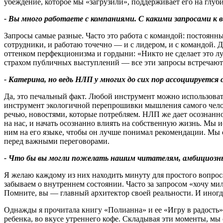
убеждение, которое мы «загрузили», поддерживает его на глуби
- Вы много работаете с компаниями. С какими запросами к 
Запросы самые разные. Часто это работа с командой: постоян
сотрудники, и работаю точечно — и с лидером, и с командой. 
оттенком перфекционизма и гордыни: «Никто не сделает это лу
страхом публичных выступлений — все эти запросы встречаютс
- Катерина, но ведь НЛП у многих до сих пор ассоциируется 
Да, это печальный факт. Любой инструмент можно использоват
инструмент экологичной перепрошивки мышления самого челов
речью, новостями, которые потребляем. НЛП же дает осознаннос
на нас, и начать осознанно влиять на собственную жизнь. Мы 
ним на его языке, чтобы он лучше понимал рекомендации. Мы с
перед важными переговорами.
- Что бы вы могли пожелать нашим читателям,
амбициоз
Я желаю каждому из них находить минуту для простого вопроса
забываем о внутреннем состоянии. Часто за запросом «хочу мил
Помните, вы — главный архитектор своей реальности. И иногд
Однажды я прочитала книгу «Полианна» и ее «Игру в радость».
ребенка, во вкусе утреннего кофе. Складывая эти моменты, мы