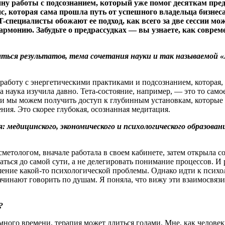
ину работы с подсознанием, который уже помог десяткам п
 которая сама прошла путь от успешного владельца бизнеса
-специалисты обожают ее подход, как всего за две сессии мо
армонию. Забудьте о предрассудках — вы узнаете, как совре
аться результатов, тема сочетания науки и так называемой
работу с энергетическими практиками и подсознанием, которая,
тва наука изучила давно. Тета-состояние, например, — это то са
нии мы можем получить доступ к глубинным установкам, которые 
ния. Это скорее глубокая, осознанная медитация.
 медицинского, экономического и психологического
образован
метологом, вначале работала в своем кабинете, затем открыла с
ться до самой сути, а не делегировать понимание процессов. И р
ешение какой-то психологической проблемы. Однако идти к психол
начинают говорить по душам. Я поняла, что вижу эти взаимосвяз
?
 много времени, терапия может длиться годами. Мне, как челове