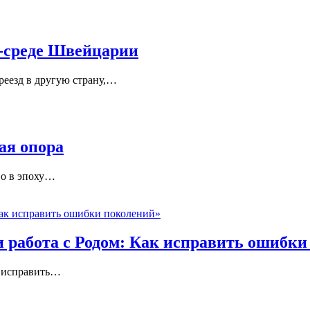
-среде Швейцарии
еезд в другую страну,
…
ая опора
о в эпоху
…
 работа с Родом: Как исправить ошибки
 исправить
…