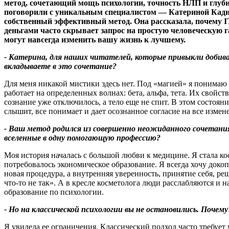
метод, сочетающий мощь психологии, точность НЛП и глуб
поговорили с уникальным специалистом — Катериной Кадис,
собственный эффективный метод. Она рассказала, почему IT
деньгами часто скрывает запрос на простую человеческую г
могут навсегда изменить вашу жизнь к лучшему.
- Катерина, для наших читателей, которые привыкли добив
вкладываете в это сочетание?
Для меня никакой мистики здесь нет. Под «магией» я понимаю 
работает на определенных волнах: бета, альфа, тета. Их свойс
сознание уже отключилось, а тело еще не спит. В этом состоя
слышит, все понимает и дает осознанное согласие на все измене
- Ваш метод родился из совершенно неожиданного сочетания:
вселенные в одну помогающую профессию?
Моя история началась с большой любви к медицине. Я стала кос
потребовалось экономическое образование. Я всегда хочу докопа
новая процедура, а внутренняя уверенность, принятие себя, р
что-то не так». А в кресле косметолога люди расслабляются и 
образование по психологии.
- Но на классической психологии вы не остановились. Почему
Я увидела ее ограничения. Классический подход часто требует