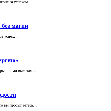
огоне за успехом
…
 без магии
де успех
…
нергию»
карьерными высотами
…
одости
то вы просыпаетесь
…