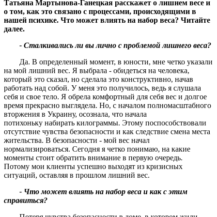
Татьяна Мартынова-Ганецкая расскажет о лишнем весе и
о том, как это связано с процессами, происходящими в
нашей психике. Что может влиять на набор веса
?
Читайте
далее.
- Сталкивались ли вы лично с проблемой лишнего веса
?
Да. В определенный момент, в юности, мне четко указали
на мой лишний вес. Я выбрала - обидеться на человека,
который это сказал, но сделала это конструктивно, начав
работать над собой. У меня это получилось, ведь я слушала
себя и свое тело. Я обрела комфортный для себя вес и долгое
время прекрасно выглядела. Но, с началом полномасштабного
вторжения в Украину, осознала, что начала
потихоньку набирать килограммы. Этому поспособствовали
отсутствие чувства безопасности и как следствие смена места
жительства. В безопасности - мой вес начал
нормализироваться. Сегодня я четко понимаю, на какие
моменты стоит обратить внимание в первую очередь.
Потому мои клиенты успешно выходят из кризисных
ситуаций, оставляя в прошлом лишний вес.
- Что может влиять на набор веса и как с этим
справиться
?
Потеря чувства безопасности в доме, в котором жили,