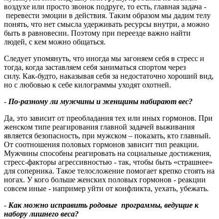
воздухе или просто звонок подруге, то есть, главная задача -
перевести эмоции в действия. Таким образом мы дадим телу
понять, что нет смысла удерживать ресурсы внутри, а можно
быть в равновесии. Поэтому при переезде важно найти
людей, с кем можно общаться.
Следует упомянуть, что иногда мы загоняем себя в стресс и
тогда, когда заставляем себя заниматься спортом через
силу. Как-будто, наказывая себя за недостаточно хороший вид,
но с любовью к себе килограммы уходят охотней.
-
По-разному ли мужчины и женщины набирают вес
?
Да, это зависит от преобладания тех или иных гормонов. При
женском типе реагирования главной задачей выживания
является безопасность, при мужском – показать, кто главный.
От соотношения половых гормонов зависит тип реакции.
Мужчины способны реагировать на социальные достижения,
стресс-факторы агрессивностью - так, чтобы быть «страшнее»
для соперника. Такое телосложение помогает крепко стоять на
ногах. У кого больше женских половых гормонов - реакции
совсем иные - например уйти от конфликта, уехать, убежать.
-
Как можно исправить родовые программы, ведущие к
набору лишнего веса
?