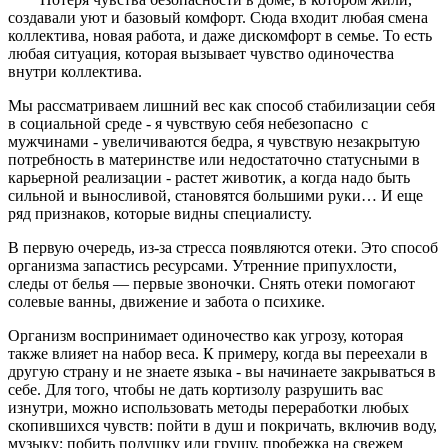
создавали уют и базовый комфорт. Сюда входит любая смена
коллектива, новая работа, и даже дискомфорт в семье. То есть
любая ситуация, которая вызывает чувство одиночества
внутри коллектива.
Мы рассматриваем лишний вес как способ стабилизации себя
в социальной среде - я чувствую себя небезопасно с
мужчинами - увеличиваются бедра, я чувствую незакрытую
потребность в материнстве или недостаточно статусными в
карьерной реализации - растет животик, а когда надо быть
сильной и выносливой, становятся большими руки… И еще
ряд признаков, которые видны специалисту.
В первую очередь, из-за стресса появляются отеки. Это способ
организма запастись ресурсами. Утренние припухлости,
следы от белья — первые звоночки. Снять отеки помогают
солевые ванны, движение и забота о психике.
Организм воспринимает одиночество как угрозу, которая
также влияет на набор веса. К примеру, когда вы переехали в
другую страну и не знаете языка - вы начинаете закрываться в
себе. Для того, чтобы не дать кортизолу разрушить вас
изнутри, можно использовать методы переработки любых
скопившихся чувств: пойти в душ и покричать, включив воду,
музыку; побить подушку или грушу, пробежка на свежем