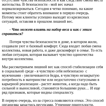
отсутствие чувства безопасности и как следствие смена места
жительства. В безопасности - мой вес начал
нормализироваться. Сегодня я четко понимаю, на какие
моменты стоит обратить внимание в первую очередь.
Потому мои клиенты успешно выходят из кризисных
ситуаций, оставляя в прошлом лишний вес.
- Что может влиять на набор веса и как с этим
справиться
?
Потеря чувства безопасности в доме, в котором жили,
создавали уют и базовый комфорт. Сюда входит любая смена
коллектива, новая работа, и даже дискомфорт в семье. То есть
любая ситуация, которая вызывает чувство одиночества
внутри коллектива.
Мы рассматриваем лишний вес как способ стабилизации себя
в социальной среде - я чувствую себя небезопасно с
мужчинами - увеличиваются бедра, я чувствую незакрытую
потребность в материнстве или недостаточно статусными в
карьерной реализации - растет животик, а когда надо быть
сильной и выносливой, становятся большими руки… И еще
ряд признаков, которые видны специалисту.
В первую очередь, из-за стресса появляются отеки. Это способ
организма запастись ресурсами. Утренние припухлости,