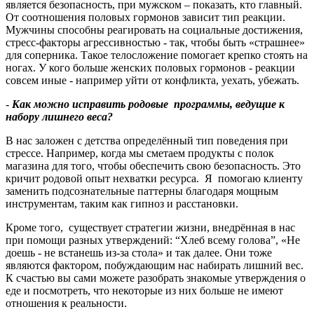
является безопасность, при мужском – показать, кто главный.
От соотношения половых гормонов зависит тип реакции.
Мужчины способны реагировать на социальные достижения,
стресс-факторы агрессивностью - так, чтобы быть «страшнее»
для соперника. Такое телосложение помогает крепко стоять на
ногах. У кого больше женских половых гормонов - реакции
совсем иные - например уйти от конфликта, уехать, убежать.
-
Как можно исправить родовые программы, ведущие к
набору лишнего веса
?
В нас заложен с детства определённый тип поведения при
стрессе. Например, когда мы сметаем продукты с полок
магазина для того, чтобы обеспечить свою безопасность. Это
кричит родовой опыт нехватки ресурса. Я помогаю клиенту
заменить подсознательные паттерны благодаря мощным
инструментам, таким как гипноз и расстановки.
Кроме того, существует стратегии жизни, внедрённая в нас
при помощи разных утверждений: “Хлеб всему голова”, «Не
доешь - не встанешь из-за стола» и так далее. Они тоже
являются фактором, побуждающим нас набирать лишний вес.
К счастью вы сами можете разобрать знакомые утверждения о
еде и посмотреть, что некоторые из них больше не имеют
отношения к реальности.