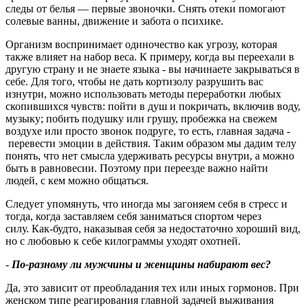
следы от белья — первые звоночки. Снять отеки помогают
солевые ванны, движение и забота о психике.
Организм воспринимает одиночество как угрозу, которая
также влияет на набор веса. К примеру, когда вы переехали в
другую страну и не знаете языка - вы начинаете закрываться в
себе. Для того, чтобы не дать кортизолу разрушить вас
изнутри, можно использовать методы переработки любых
скопившихся чувств: пойти в душ и покричать, включив воду,
музыку; побить подушку или грушу, пробежка на свежем
воздухе или просто звонок подруге, то есть, главная задача -
перевести эмоции в действия. Таким образом мы дадим телу
понять, что нет смысла удерживать ресурсы внутри, а можно
быть в равновесии. Поэтому при переезде важно найти
людей, с кем можно общаться.
Следует упомянуть, что иногда мы загоняем себя в стресс и
тогда, когда заставляем себя заниматься спортом через
силу. Как-будто, наказывая себя за недостаточно хороший вид,
но с любовью к себе килограммы уходят охотней.
-
По-разному ли мужчины и женщины набирают вес
?
Да, это зависит от преобладания тех или иных гормонов. При
женском типе реагирования главной задачей выживания