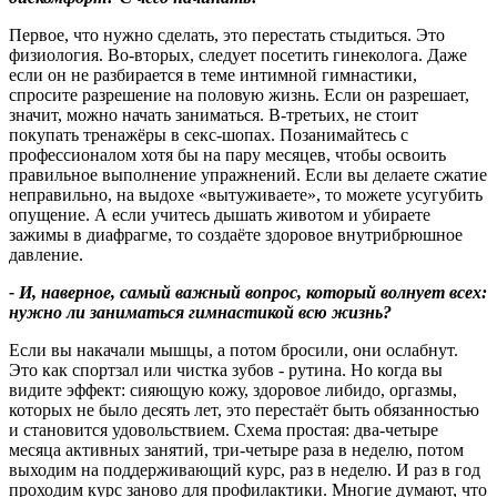
Первое, что нужно сделать, это перестать стыдиться. Это
физиология. Во‑вторых, следует посетить гинеколога. Даже
если он не разбирается в теме интимной гимнастики,
спросите разрешение на половую жизнь. Если он разрешает,
значит, можно начать заниматься. В‑третьих, не стоит
покупать тренажёры в секс‑шопах. Позанимайтесь с
профессионалом хотя бы на пару месяцев, чтобы освоить
правильное выполнение упражнений. Если вы делаете сжатие
неправильно, на выдохе «вытуживаете», то можете усугубить
опущение. А если учитесь дышать животом и убираете
зажимы в диафрагме, то создаёте здоровое внутрибрюшное
давление.
- И, наверное, самый важный вопрос, который волнует всех:
нужно ли заниматься гимнастикой всю жизнь
?
Если вы накачали мышцы, а потом бросили, они ослабнут.
Это как спортзал или чистка зубов - рутина. Но когда вы
видите эффект: сияющую кожу, здоровое либидо, оргазмы,
которых не было десять лет, это перестаёт быть обязанностью
и становится удовольствием. Схема простая: два‑четыре
месяца активных занятий, три‑четыре раза в неделю, потом
выходим на поддерживающий курс, раз в неделю. И раз в год
проходим курс заново для профилактики. Многие думают, что