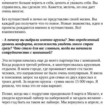
начинаете больше верить в себя, ценить и уважать себя. Вы
справились, вы сделали это. Кажется, мелочь, но она дает
очень многое.
Без путешествий я лично не представляю своей жизни. Вы
каждый раз получаете что-то новое. Новые знакомства, идеи и
проекты рождаются именно в путешествиях. Всё
взаимосвязано.
- А почему вы выбрали именно круизы
?
Это определенный
уровень комфорта, возможность увидеть много стран
сразу? Что стало для вас главным, когда вы начинали
сотрудничество с компанией
?
Эта история началась еще до моего партнерства с компанией.
Когда родился третий ребенок, я заинтересовалась круизным
отдыхом. В моем городе, где проживает менее ста тысяч
человек, это направление не было очень популярным. Я ввела
в поисковик запрос на круиз для семьи из двух взрослых и
троих детей. За неделю круиза - сумма около 15 000 евро. Я
решила, что пока это не наш вариант.
Позже, когда мы с подругами праздновали 8 марта в Малаге, я
увидела круизный лайнер на набережной и загадала желание -
через год быть на таком же лайнере. Мы вернулись в апреле, и