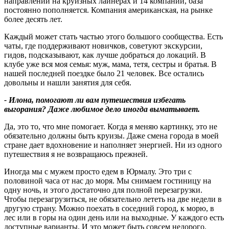
направлений на круизных лайнерах и 14 компаний, база
постоянно пополняется. Компания американская, на рынке
более десять лет.
Каждый может стать частью этого большого сообщества. Есть
чаты, где поддерживают новичков, советуют экскурсии,
гидов, подсказывают, как лучше добраться до локаций. В
клубе уже вся моя семья: муж, мама, тетя, сестры и братья. В
нашей последней поездке было 21 человек. Все остались
довольны и нашли занятия для себя.
- Илона, помогают ли вам путешествия избегать
выгорания
?
Даже любимое дело иногда выматывает.
Да, это то, что мне помогает. Когда я меняю картинку, это не
обязательно должны быть круизы. Даже смена города в моей
стране дает вдохновение и наполняет энергией. Ни из одного
путешествия я не возвращаюсь прежней.
Иногда мы с мужем просто едем в Юрмалу. Это три с
половиной часа от нас до моря. Мы снимаем гостиницу на
одну ночь, и этого достаточно для полной перезагрузки.
Чтобы перезагрузиться, не обязательно лететь на две недели в
другую страну. Можно поехать в соседний город, к морю, в
лес или в горы на один день или на выходные. У каждого есть
доступные варианты. И это может быть совсем недорого.