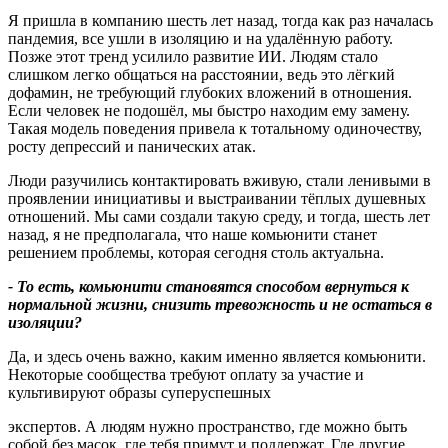
Я пришла в компанию шесть лет назад, тогда как раз началась
пандемия, все ушли в изоляцию и на удалённую работу.
Позже этот тренд усилило развитие ИИ. Людям стало
слишком легко общаться на расстоянии, ведь это лёгкий
дофамин, не требующий глубоких вложений в отношения.
Если человек не подошёл, мы быстро находим ему замену.
Такая модель поведения привела к тотальному одиночеству,
росту депрессий и панических атак.
Люди разучились контактировать вживую, стали ленивыми в
проявлении инициативы и выстраивании тёплых душевных
отношений. Мы сами создали такую среду, и тогда, шесть лет
назад, я не предполагала, что наше комьюнити станет
решением проблемы, которая сегодня столь актуальна.
- То есть, комьюнити становятся способом вернуться к
нормальной жизни, снизить тревожность и не остаться в
изоляции?
Да, и здесь очень важно, каким именно является комьюнити.
Некоторые сообщества требуют оплату за участие и
культивируют образы суперуспешных
экспертов. А людям нужно пространство, где можно быть
собой без масок, где тебя примут и поддержат. Где другие