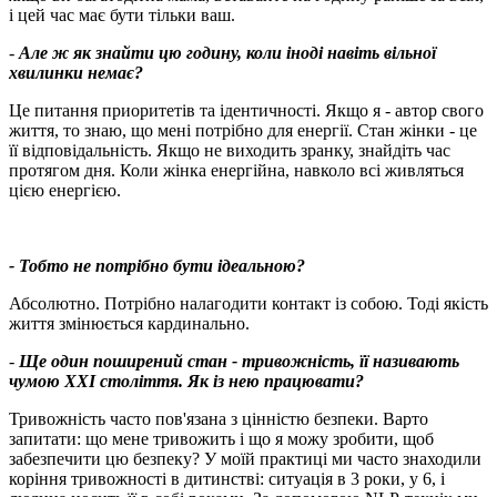
і цей час має бути тільки ваш.
-
Але ж як знайти цю годину, коли іноді навіть вільної
хвилинки немає?
Це питання приоритетів та ідентичності. Якщо я - автор свого
життя, то знаю, що мені потрібно для енергії. Стан жінки - це
її відповідальність. Якщо не виходить зранку, знайдіть час
протягом дня. Коли жінка енергійна, навколо всі живляться
цією енергією.
- Тобто не потрібно бути ідеальною?
Абсолютно. Потрібно налагодити контакт із собою. Тоді якість
життя змінюється кардинально.
-
Ще один поширений стан - тривожність, її називають
чумою XXI століття. Як із нею працювати?
Тривожність часто пов'язана з цінністю безпеки. Варто
запитати: що мене тривожить і що я можу зробити, щоб
забезпечити цю безпеку? У моїй практиці ми часто знаходили
коріння тривожності в дитинстві: ситуація в 3 роки, у 6, і