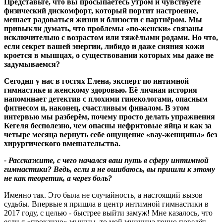
Представьте, что вы просыпаетесь утром и чувствуете
физический дискомфорт, который портит настроение,
мешает радоваться жизни и близости с партнёром. Мы
привыкли думать, что проблемы «по
‑
женски» связаны
исключительно с возрастом или тяжёлыми родами. Но что,
если секрет вашей энергии, либидо и даже сияния кожи
кроется в мышцах, о существовании которых мы даже не
задумываемся
?
Сегодня у нас в гостях Елена, эксперт по интимной
гимнастике и женскому здоровью. Её личная история
напоминает детектив с плохими гинекологами, опасным
фитнесом и, наконец, счастливым финалом. В этом
интервью мы разберём, почему просто делать упражнения
Кегеля бесполезно, чем опасны нефритовые яйца и как за
четыре месяца вернуть себе ощущение «вау
‑
женщины» без
хирургического вмешательства.
- Расскажите, с чего начался ваш путь в сферу интимной
гимнастики
?
Ведь, если я не ошибаюсь, вы пришли к этому
не как теоретик, а через боль
?
Именно так. Это была не случайность, а настоящий вызов
судьбы. Впервые я пришла в центр интимной гимнастики в
2017 году, с целью - быстрее выйти замуж! Мне казалось, что
если я «прокачаю» мышцы, то мой мужчина точно поведёт