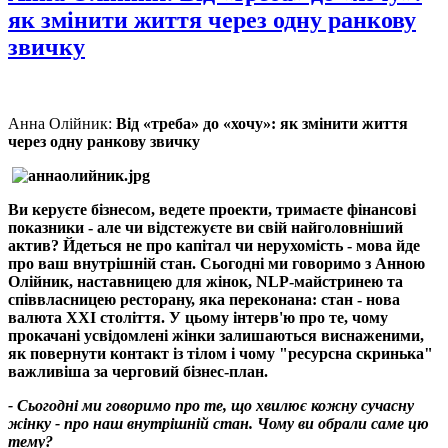
як змінити життя через одну ранкову
звичку
Анна Олійник:
Від «треба» до «хочу»: як змінити життя
через одну ранкову звичку
Ви керуєте бізнесом, ведете проекти, тримаєте фінансові
показники - але чи відстежуєте ви свій найголовніший
актив? Йдеться не про капітал чи нерухомість - мова йде
про ваш внутрішній стан. Сьогодні ми говоримо з Анною
Олійник, наставницею для жінок, NLP-майстринею та
співвласницею ресторану, яка переконана: стан - нова
валюта XXI століття. У цьому інтерв'ю про те, чому
прокачані усвідомлені жінки залишаються виснаженими,
як повернути контакт із тілом і чому "ресурсна скринька"
важливіша за черговий бізнес-план.
- Сьогодні ми говоримо про те, що хвилює кожну сучасну
жінку - про наш внутрішній стан. Чому ви обрали саме цю
тему?