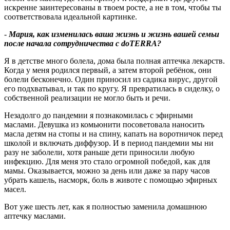
искренне заинтересованы в твоем росте, а не в том, чтобы ты
соответствовала идеальной картинке.
-
Мария, как изменилась ваша жизнь и жизнь вашей семьи
после начала сотрудничества с
doTERRA
?
Я в детстве много болела, дома была полная аптечка лекарств.
Когда у меня родился первый, а затем второй ребёнок, они
болели бесконечно. Один приносил из садика вирус, другой
его подхватывал, и так по кругу. Я превратилась в сиделку, о
собственной реализации не могло быть и речи.
Незадолго до пандемии я познакомилась с эфирными
маслами. Девушка из комьюнити посоветовала наносить
масла детям на стопы и на спину, капать на воротничок перед
школой и включать диффузор. И в период пандемии мы ни
разу не заболели, хотя раньше дети приносили любую
инфекцию. Для меня это стало огромной победой, как для
мамы. Оказывается, можно за день или даже за пару часов
убрать кашель, насморк, боль в животе с помощью эфирных
масел.
Вот уже шесть лет, как я полностью заменила домашнюю
аптечку маслами.