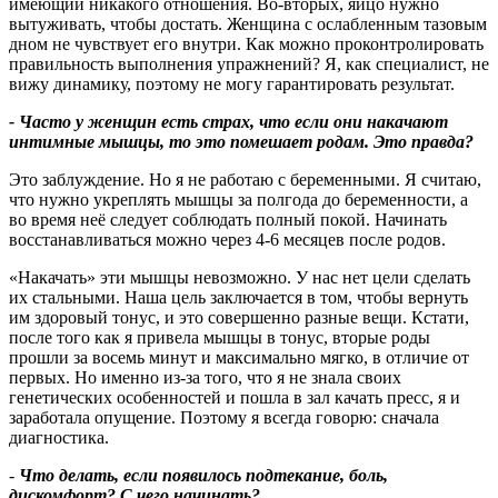
имеющий никакого отношения. Во‑вторых, яйцо нужно
вытуживать, чтобы достать. Женщина с ослабленным тазовым
дном не чувствует его внутри. Как можно проконтролировать
правильность выполнения упражнений? Я, как специалист, не
вижу динамику, поэтому не могу гарантировать результат.
- Часто у женщин есть страх, что если они накачают
интимные мышцы, то это помешает родам. Это правда
?
Это заблуждение. Но я не работаю с беременными. Я считаю,
что нужно укреплять мышцы за полгода до беременности, а
во время неё следует соблюдать полный покой. Начинать
восстанавливаться можно через 4-6 месяцев после родов.
«Накачать» эти мышцы невозможно. У нас нет цели сделать
их стальными. Наша цель заключается в том, чтобы вернуть
им здоровый тонус, и это совершенно разные вещи. Кстати,
после того как я привела мышцы в тонус, вторые роды
прошли за восемь минут и максимально мягко, в отличие от
первых. Но именно из‑за того, что я не знала своих
генетических особенностей и пошла в зал качать пресс, я и
заработала опущение. Поэтому я всегда говорю: сначала
диагностика.
-
Что делать, если появилось подтекание, боль,
дискомфорт
?
С чего начинать
?