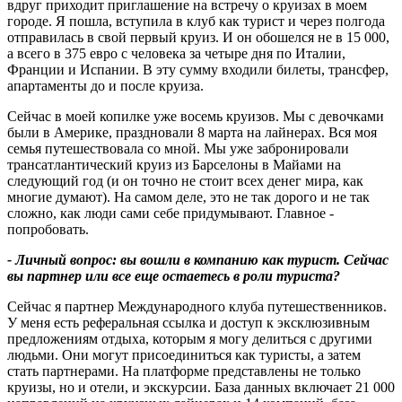
вдруг приходит приглашение на встречу о круизах в моем
городе. Я пошла, вступила в клуб как турист и через полгода
отправилась в свой первый круиз. И он обошелся не в 15 000,
а всего в 375 евро с человека за четыре дня по Италии,
Франции и Испании. В эту сумму входили билеты, трансфер,
апартаменты до и после круиза.
Сейчас в моей копилке уже восемь круизов. Мы с девочками
были в Америке, праздновали 8 марта на лайнерах. Вся моя
семья путешествовала со мной. Мы уже забронировали
трансатлантический круиз из Барселоны в Майами на
следующий год (и он точно не стоит всех денег мира, как
многие думают). На самом деле, это не так дорого и не так
сложно, как люди сами себе придумывают. Главное -
попробовать.
- Личный вопрос: вы вошли в компанию как турист. Сейчас
вы партнер или все еще остаетесь в роли туриста
?
Сейчас я партнер Международного клуба путешественников.
У меня есть реферальная ссылка и доступ к эксклюзивным
предложениям отдыха, которым я могу делиться с другими
людьми. Они могут присоединиться как туристы, а затем
стать партнерами. На платформе представлены не только
круизы, но и отели, и экскурсии. База данных включает 21 000