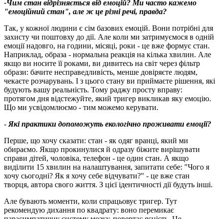
-Чим стан відрізняється від емоцій? Ми часто кажемо
"емоційний стан", але ж це різні речі, правда?
Так, у кожної людини є сім базових емоцій. Вони потрібні для
захисту чи поштовху до дії. Але коли ми затримуємося в одній
емоції надовго, на години, місяці, роки - це вже формує стан.
Наприклад, образа - нормальна реакція на кілька хвилин. Але
якщо ви носите її роками, ви дивитесь на світ через фільтр
образи: бачите несправедливість, менше довіряєте людям,
чекаєте розчарувань. І з цього стану ви приймаєте рішення, які
будують вашу реальність. Тому раджу просту вправу:
протягом дня відстежуйте, який тригер викликав яку емоцію.
Що ми усвідомлюємо - тим можемо керувати.
-
Які практики допоможуть екологічно проживати емоції?
Перше, що хочу сказати: стан - як одяг вранці, який ми
обираємо. Якщо прокинулися й одразу біжите вирішувати
справи дітей, чоловіка, телефон - це один стан. А якщо
виділити 15 хвилин на налаштування, запитати себе: "Чого я
хочу сьогодні? Як я хочу себе відчувати?" - це вже стан
творця, автора свого життя. З цієї ідентичності дії будуть інші.
Але бувають моменти, коли спрацьовує тригер. Тут
рекомендую дихання по квадрату: воно перемикає
парасимпатичну систему мозку, повертає ясність. Це