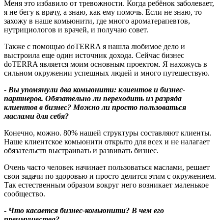
Меня это избавило от тревожности. Когда ребёнок заболевает,
я не бегу к врачу, а знаю, как ему помочь. Если не знаю, то
захожу в наше комьюнити, где много ароматерапевтов,
нутрициологов и врачей, и получаю совет.
Также с помощью doTERRA я нашла любимое дело и
выстроила еще один источник дохода. Сейчас бизнес
doTERRA является моим основным проектом. Я нахожусь в
сильном окружении успешных людей и много путешествую.
-
Вы упомянули два комьюнити: клиентов и бизнес-
партнеров. Обязательно ли переходить из разряда
клиентов в бизнес
?
Можно ли просто пользоваться
маслами для себя
?
Конечно, можно. 80% нашей структуры составляют клиенты.
Наше клиентское комьюнити открыто для всех и не налагает
обязательств выстраивать и развивать бизнес.
Очень часто человек начинает пользоваться маслами, решает
свои задачи по здоровью и просто делится этим с окружением.
Так естественным образом вокруг него возникает маленькое
сообщество.
-
Что касается бизнес-комьюнити? В чем его
преимущества?