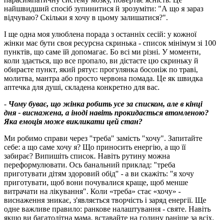
найшвидший спосіб зупинитися й зрозуміти: "А що я зараз
відчуваю? Скільки я хочу в цьому залишатися?".
І ще одна моя улюблена порада з останніх сесій: у кожної
жінки має бути своя ресурсна скринька - список мінімум зі 100
пунктів, що саме їй допомагає. Бо всі ми різні. У моменти,
коли здається, що все пропало, ви дістаєте цю скриньку й
обираєте пункт, який рятує: прогулянка босоніж по траві,
молитва, мантра або просто червона помада. Це як швидка
аптечка для душі, складена конкретно для вас.
-
Чому буває, що жінка робить усе за списком, але в кінці
дня - виснажена, а іноді навіть прокидається втомленою?
Яка емоція може викликати цей стан?
Ми робимо справи через "треба" замість "хочу". Запитайте
себе: а що саме хочу я? Що приносить енергію, а що її
забирає? Випишіть список. Навіть рутину можна
переформулювати. Ось банальний приклад: "треба
приготувати дітям здоровий обід" - а ви скажіть: "я хочу
приготувати, щоб вони почувалися краще, щоб менше
витрачати на лікування". Коли «треба» стає «хочу» -
виснаження зникає, з'являється творчість і заряд енергії. Ще
одне важливе правило: ранкове налаштування - святе. Навіть
якщо ви багатодітна мама, вставайте на годину раніше за всіх,