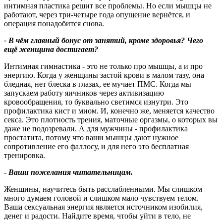
интимная пластика решит все проблемы. Но если мышцы не
работают, через три‑четыре года опущение вернётся, и
операция понадобится снова.
- В чём главный бонус от занятий, кроме здоровья
?
Чего
ещё женщина достигает
?
Интимная гимнастика - это не только про мышцы, а и про
энергию. Когда у женщины застой крови в малом тазу, она
бледная, нет блеска в глазах, ее мучает ПМС. Когда мы
запускаем работу яичников через активизацию
кровообращения, то буквально светимся изнутри. Это
профилактика кист и миом. И, конечно же, меняется качество
секса. Это плотность трения, маточные оргазмы, о которых вы
даже не подозревали. А для мужчины - профилактика
простатита, потому что ваши мышцы дают нужное
сопротивление его фаллосу, и для него это бесплатная
тренировка.
-
Ваши пожелания читательницам.
Женщины, научитесь быть расслабленными. Мы слишком
много думаем головой и слишком мало чувствуем телом.
Ваша сексуальная энергия является источником изобилия,
денег и радости. Найдите время, чтобы уйти в тело, не