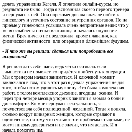
делать упражнения Кегеля. Я оплатила онлайн-курсы, но
результата не было. Тогда я вспомнила своего первого тренера
и вернулась к ней. Она порекомендовала вначале пойти к
гинекологу и уточнить состояние внутренних органов. Но на
приёме у гинеколога услышала очень неприятные вещи: что у
меня ослаблены стенки влагалища и началось опущение
матки. Врач ничего не предложила, кроме плавания, как
физической активности, или операции в ближайшем будущем.
- И что же вы решили: сдаться или попробовать все
исправить
?
Я решила дать себе шанс, ведь чётко осознала: если
гимнастика не поможет, то придётся прибегнуть к операции.
Мы с тренером начали заниматься. И ключевой момент
заключался в том, что в этот раз я делала упражнения не для
того, чтобы потом удивить мужчину. Это была комплексная
работа с телом комплексно: дыхание, ягодицы, осанка. И
через три‑четыре месяца упорных занятий я забыла о боли и
дискомфорте. Ко мне вернулась сексуальность, я
почувствовала себя полноценной, желанной. Тогда я поняла,
сколько вокруг шикарных женщин, которые страдают в
одиночестве, потому что считают эти проблемы стыдными, не
могут никому довериться и не значит, что им делать. И я
начала помогать им.