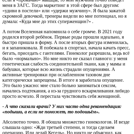
меня в ЗАГС. Тогда маркетинг в этой сфере был другим:
«удиви в постели» или «удержи мужчину». Я была зажатой
скромной девочкой, тренеры видели во мне потенциал, но я
думала: «Куда мне до этих суперженщин?» .
А потом Вселенная напомнила о себе громче. В 2021 году
родился второй ребёнок. Первые роды прошли идеально, я
быстро пришла в форму. А после вторых фигура изменилась,
и я запаниковала. Я побежала в спортзал, начала качать пресс,
бегать, приседать с гантелями. Гинеколог разрешила, ведь всё
было «нормально». Но мне никто не сказал главного: у меня
генетическая слабость соединительной ткани, как у мамы и
бабушки, которые всю жизнь страдали опущениями. А
активные тренировки при ослабленном тазовом дне
категорически запрещены. В итоге я заработала опущение.
Это было ужасно: мне стало больно заниматься сексом,
начались подтекания, а из‑за грудного вскармливания либидо
просто исчезло. Я перестала чувствовать себя женщиной.
- А что сказали врачи
?
У них часто одна рекомендация:
«подыши, а если не поможет, то подошьём».
Абсолютно точно. Я обошла множество гинекологов. И везде
слышала одно: «Жди третьей степени, и тогда сделаем
операцию. Или делай Кегель». Но никто не объяснил, как