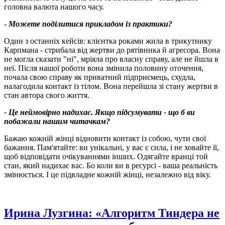
головна валюта нашого часу.
-
Можете поділитися прикладом із практики?
Один з останніх кейсів: клієнтка роками жила в трикутнику
Карпмана - стрибала від жертви до рятівника й агресора. Вона
не могла сказати "ні", мріяла про власну справу, але не йшла в
неї. Після нашої роботи вона змінила половину оточення,
почала свою справу як приватний підприємець, схудла,
налагодила контакт із тілом. Вона перейшла зі стану жертви в
стан автора свого життя.
- Це неймовірно надихає. Якщо підсумувати - що б ви
побажали нашим читачкам?
Бажаю кожній жінці відновити контакт із собою, чути свої
бажання. Пам'ятайте: ви унікальні, у вас є сила, і не ховайте її,
щоб відповідати очікуваннями інших. Одягайте вранці той
стан, який надихає вас. Бо коли ви в ресурсі - ваша реальність
змінюється. І це підвладне кожній жінці, незалежно від віку.
Ирина Лузгина: «Алгоритм Тиндера не