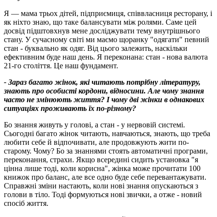
Я — мама трьох дітей, підприємиця, співвласниця ресторану, і
як ніхто знаю, що таке балансувати між ролями. Саме цей
досвід підштовхнув мене досліджувати тему внутрішнього
стану. У сучасному світі ми маємо щоранку "одягати" певний
стан - буквально як одяг. Від цього залежить, наскільки
ефективним буде наш день. Я переконана: стан - нова валюта
21-го століття. Це наш фундамент.
- Зараз багато жінок, які читають потрібну літературу,
знають про особисті кордони, відносини. Але чому знання
часто не змінюють життя? І чому дві жінки в однакових
ситуаціях проживають їх по-різному?
Бо знання живуть у голові, а стан - у нервовій системі.
Сьогодні багато жінок читають, навчаються, знають, що треба
любити себе й відпочивати, але продовжують жити по-
старому. Чому? Бо за знаннями стоять автоматичні програми,
переконання, страхи. Якщо всередині сидить установка "я
цінна лише тоді, коли корисна", жінка може прочитати 100
книжок про баланс, але все одно буде себе перевантажувати.
Справжні зміни настають, коли нові знання опускаються з
голови в тіло. Тоді формуються нові звички, а отже - новий
спосіб життя.