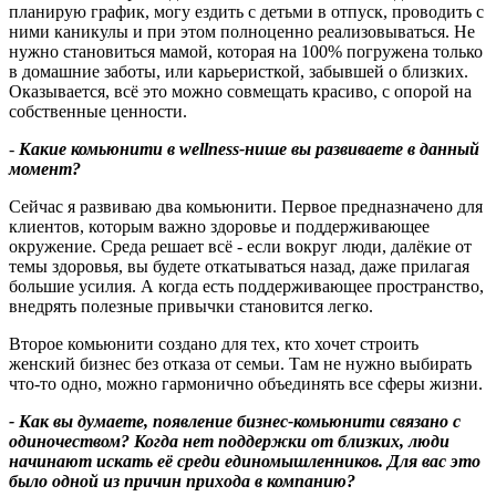
планирую график, могу ездить с детьми в отпуск, проводить с
ними каникулы и при этом полноценно реализовываться. Не
нужно становиться мамой, которая на 100% погружена только
в домашние заботы, или карьеристкой, забывшей о близких.
Оказывается, всё это можно совмещать красиво, с опорой на
собственные ценности.
-
Какие комьюнити в
wellness
‑
нише вы развиваете в данный
момент?
Сейчас я развиваю два комьюнити. Первое предназначено для
клиентов, которым важно здоровье и поддерживающее
окружение. Среда решает всё - если вокруг люди, далёкие от
темы здоровья, вы будете откатываться назад, даже прилагая
большие усилия. А когда есть поддерживающее пространство,
внедрять полезные привычки становится легко.
Второе комьюнити создано для тех, кто хочет строить
женский бизнес без отказа от семьи. Там не нужно выбирать
что‑то одно, можно гармонично объединять все сферы жизни.
- Как вы думаете, появление бизнес
‑
комьюнити связано с
одиночеством
?
Когда нет поддержки от близких, люди
начинают искать её среди единомышленников. Для вас это
было одной из причин прихода в компанию
?