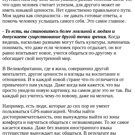
что один человек считает успехом, для другого может не
иметь никакой ценности. Нет единственно правильного пути.
Моя задача как специалиста - не давать готовые ответы, а
помочь человеку услышать самого себя. Это самое главное.
- То есть, вы становитесь более лояльной к людям и
допускаете существование другой точки зрения.
Когда
видишь, насколько разными могут быть культуры, начинаешь
понимать, что даже если человек просто отдыхает, он все
равно впитывает новое, учится общаться по-другому и
обогащает свой внутренний мир.
В Великобритании, где я жила, совершенно другой
менталитет, другие ценности и взгляды на воспитание и
отношения. И в каждой новой стране что-то отличается от
привычного нам уклада. Даже когда вам кажется, что вы
просто увидели новую картинку, на самом деле это не так. Вы
каждый раз учитесь чему-то новому, даже на мелочах.
Например, есть люди, которые до сих пор не умеют
пользоваться GPS-навигацией. Чтобы найти
достопримечательность, они вынуждены выйти из зоны
комфорта и научиться общаться с незнакомцами. То же самое
касается языка. Даже без знания иностранного языка
путешествие вынуждает вас общаться. В результате вы