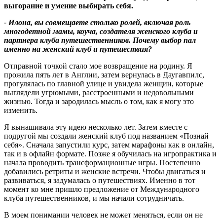
выгорание и умение выбирать себя.
- Илона, вы совмещаете столько ролей, включая роль
многодетной мамы, коуча, создателя женского клуба и
партнера клуба путешественников. Почему выбор пал
именно на женский клуб и путешествия
?
Отправной точкой стало мое возвращение на родину. Я
прожила пять лет в Англии, затем вернулась в Даугавпилс,
прогулялась по главной улице и увидела женщин, которые
выглядели угрюмыми, расстроенными и недовольными
жизнью. Тогда и зародилась мысль о том, как я могу это
изменить.
Я вынашивала эту идею несколько лет. Затем вместе с
подругой мы создали женский клуб под названием «Познай
себя». Сначала запустили курс, затем марафоны как в онлайн,
так и в офлайн формате. Позже я обучилась на игропрактика и
начала проводить трансформационные игры. Постепенно
добавились ретриты и женские встречи. Чтобы двигаться и
развиваться, я задумалась о путешествиях. Именно в тот
момент ко мне пришло предложение от Международного
клуба путешественников, и мы начали сотрудничать.
В моем понимании человек не может меняться, если он не