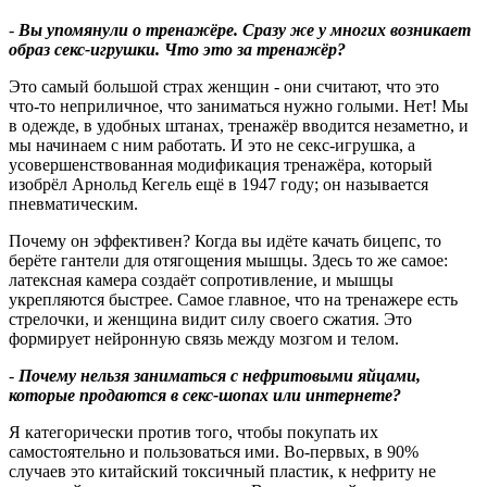
-
Вы упомянули о тренажёре. Сразу же у многих возникает
образ секс-игрушки. Что это за тренажёр?
Это самый большой страх женщин - они считают, что это
что‑то неприличное, что заниматься нужно голыми. Нет! Мы
в одежде, в удобных штанах, тренажёр вводится незаметно, и
мы начинаем с ним работать. И это не секс-игрушка, а
усовершенствованная модификация тренажёра, который
изобрёл Арнольд Кегель ещё в 1947 году; он называется
пневматическим.
Почему он эффективен? Когда вы идёте качать бицепс, то
берёте гантели для отягощения мышцы. Здесь то же самое:
латексная камера создаёт сопротивление, и мышцы
укрепляются быстрее. Самое главное, что на тренажере есть
стрелочки, и женщина видит силу своего сжатия. Это
формирует нейронную связь между мозгом и телом.
-
Почему нельзя заниматься с нефритовыми яйцами,
которые продаются в секс-шопах или интернете
?
Я категорически против того, чтобы покупать их
самостоятельно и пользоваться ими. Во‑первых, в 90%
случаев это китайский токсичный пластик, к нефриту не