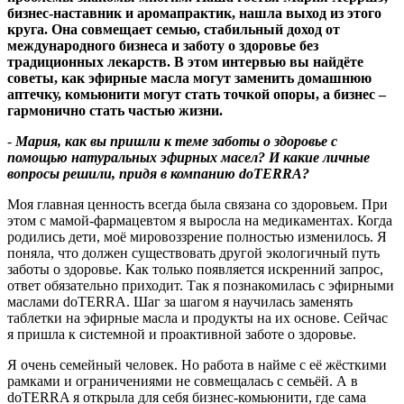
бизнес
‑
наставник и аромапрактик, нашла выход из этого
круга. Она совмещает семью, стабильный доход от
международного бизнеса и заботу о здоровье без
традиционных лекарств. В этом интервью вы найдёте
советы, как эфирные масла могут заменить домашнюю
аптечку, комьюнити могут стать точкой опоры, а бизнес –
гармонично стать частью жизни.
-
Мария, как вы пришли к теме заботы о здоровье с
помощью натуральных эфирных масел
?
И какие личные
вопросы решили, придя в компанию
doTERRA
?
Моя главная ценность всегда была связана со здоровьем. При
этом с мамой-фармацевтом я выросла на медикаментах. Когда
родились дети, моё мировоззрение полностью изменилось. Я
поняла, что должен существовать другой экологичный путь
заботы о здоровье. Как только появляется искренний запрос,
ответ обязательно приходит. Так я познакомилась с эфирными
маслами doTERRA. Шаг за шагом я научилась заменять
таблетки на эфирные масла и продукты на их основе. Сейчас
я пришла к системной и проактивной заботе о здоровье.
Я очень семейный человек. Но работа в найме с её жёсткими
рамками и ограничениями не совмещалась с семьёй. А в
doTERRA я открыла для себя бизнес‑комьюнити, где сама