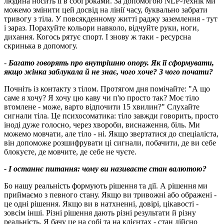
людина носить її в собі роками. За допомогою NLP-технік ми
можемо змінити цей досвід на лінії часу, буквально забрати
тривогу з тіла. У повсякденному житті раджу заземлення - тут
і зараз. Порахуйте кольори навколо, відчуйте руки, ноги,
дихання. Когось рятує спорт. І знову ж таки - ресурсна
скринька в допомогу.
-
Багато говорять про внутрішню опору. Як її сформувати,
якщо жінка заблукала й не знає, чого хоче? З чого почати?
Почніть із контакту з тілом. Протягом дня помічайте: "А що
саме я хочу? Я хочу цю каву чи п'ю просто так? Моє тіло
втомлене - може, варто відпочити 15 хвилин?" Слухайте
сигнали тіла. Це психосоматика: тіло завжди говорить, просто
іноді дуже голосно, через хвороби, виснаження, біль. Ми
можемо мовчати, але тіло - ні. Якщо звертатися до спеціаліста,
він допоможе розшифрувати ці сигнали, побачити, де ви себе
блокуєте, де мовчите, де себе не чуєте.
- І останнє питання: чому ви називаєте стан валютою?
Бо нашу реальність формують рішення та дії. А рішення ми
приймаємо з певного стану. Якщо ви тривожні або ображені -
це одні рішення. Якщо ви в натхненні, довірі, цікавості -
зовсім інші. Різні рішення дають різні результати й різну
реальність. Я бачу це на собі та на клієнтах - стан дійсно