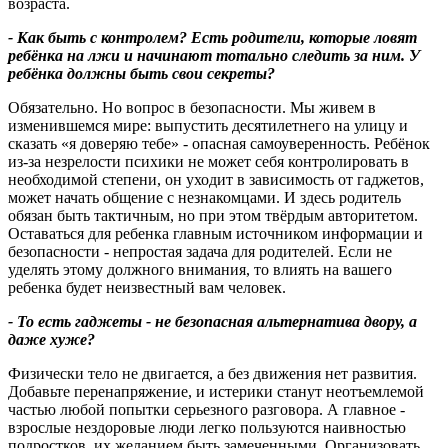
возраста.
- Как быть с контролем
?
Есть родители, которые ловят
ребёнка на лжи и начинают тотально следить за ним. У
ребёнка должны быть свои секреты
?
Обязательно. Но вопрос в безопасности. Мы живем в
изменившемся мире: выпустить десятилетнего на улицу и
сказать «я доверяю тебе» - опасная самоуверенность. Ребёнок
из-за незрелости психики не может себя контролировать в
необходимой степени, он уходит в зависимость от гаджетов,
может начать общение с незнакомцами. И здесь родитель
обязан быть тактичным, но при этом твёрдым авторитетом.
Оставаться для ребенка главным источником информации и
безопасности - непростая задача для родителей. Если не
уделять этому должного внимания, то влиять на вашего
ребенка будет неизвестный вам человек.
- То есть гаджеты - не безопасная альтернатива двору, а
даже хуже
?
Физически тело не двигается, а без движения нет развития.
Добавьте перенапряжение, и истерики станут неотъемлемой
частью любой попытки серьезного разговора. А главное -
взрослые нездоровые люди легко пользуются наивностью
подростков, их желанием быть замеченными. Организовать