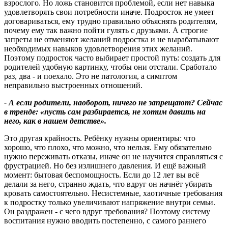
взрослого. Но ложь становится проблемой, если нет навыка
удовлетворять свои потребности иначе. Подросток не умеет
договариваться, ему трудно правильно объяснять родителям,
почему ему так важно пойти гулять с друзьями. А строгие
запреты не отменяют желаний подростка и не вырабатывают
необходимых навыков удовлетворения этих желаний.
Поэтому подросток часто выбирает простой путь: создать для
родителей удобную картинку, чтобы они отстали. Сработало
раз, два - и поехало. Это не патология, а симптом
неправильно выстроенных отношений.
- А если родители, наоборот, ничего не запрещают
?
Сейчас
в тренде: «пусть сам разбирается, не хотим давить на
него, как в нашем детстве».
Это другая крайность. Ребёнку нужны ориентиры: что
хорошо, что плохо, что можно, что нельзя. Ему обязательно
нужно переживать отказы, иначе он не научится справляться с
фрустрацией. Но без излишнего давления. И ещё важный
момент: бытовая беспомощность. Если до 12 лет вы всё
делали за него, странно ждать, что вдруг он начнёт убирать
кровать самостоятельно. Несистемные, хаотичные требования
к подростку только увеличивают напряжение внутри семьи.
Он раздражен - с чего вдруг требования? Поэтому систему
воспитания нужно вводить постепенно, с самого раннего