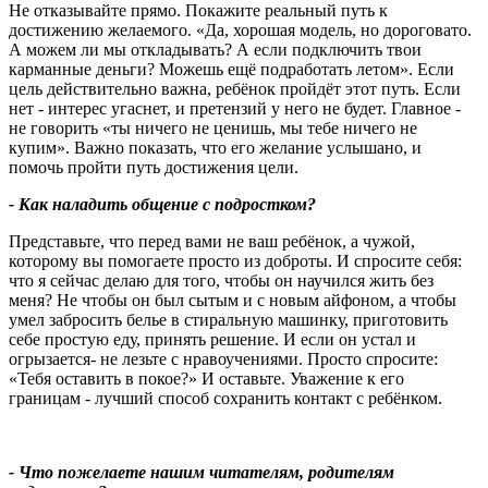
Не отказывайте прямо. Покажите реальный путь к
достижению желаемого. «Да, хорошая модель, но дороговато.
А можем ли мы откладывать? А если подключить твои
карманные деньги? Можешь ещё подработать летом». Если
цель действительно важна, ребёнок пройдёт этот путь. Если
нет - интерес угаснет, и претензий у него не будет. Главное -
не говорить «ты ничего не ценишь, мы тебе ничего не
купим». Важно показать, что его желание услышано, и
помочь пройти путь достижения цели.
- Как наладить общение с подростком
?
Представьте, что перед вами не ваш ребёнок, а чужой,
которому вы помогаете просто из доброты. И спросите себя:
что я сейчас делаю для того, чтобы он научился жить без
меня? Не чтобы он был сытым и с новым айфоном, а чтобы
умел забросить белье в стиральную машинку, приготовить
себе простую еду, принять решение. И если он устал и
огрызается- не лезьте с нравоучениями. Просто спросите:
«Тебя оставить в покое?» И оставьте. Уважение к его
границам - лучший способ сохранить контакт с ребёнком.
- Что пожелаете нашим читателям, родителям