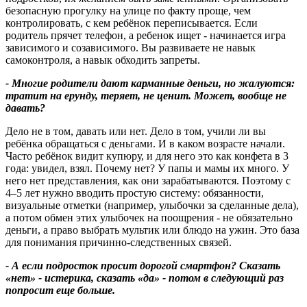
безопасную прогулку на улице по факту проще, чем
контролировать, с кем ребёнок переписывается. Если
родитель прячет телефон, а ребенок ищет - начинается игра
зависимого и созависимого. Вы развиваете не навык
самоконтроля, а навык обходить запреты.
- Многие родители дают карманные деньги, но жалуются:
тратит на ерунду, теряет, не ценит. Может, вообще не
давать
?
Дело не в том, давать или нет. Дело в том, учили ли вы
ребёнка обращаться с деньгами. И в каком возрасте начали.
Часто ребёнок видит купюру, и для него это как конфета в 3
года: увидел, взял. Почему нет? У папы и мамы их много. У
него нет представления, как они зарабатываются. Поэтому с
4–5 лет нужно вводить простую систему: обязанности,
визуальные отметки (например, улыбочки за сделанные дела),
а потом обмен этих улыбочек на поощрения - не обязательно
деньги, а право выбрать мультик или блюдо на ужин. Это база
для понимания причинно-следственных связей.
- А если подросток просит дорогой смартфон
?
Сказать
«нет» - истерика, сказать «да» - потом в следующий раз
попросит еще больше.