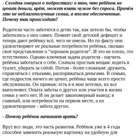
-
Сегодня говорим о подростках: о том, что ребёнок не
ценит деньги, врёт, может взять чужое без спроса. Причём
это не неблагополучные семьи, а вполне обеспеченные.
Почему так происходит
?
Родители часто заботятся о детях так, как хотели бы, чтобы
заботились о них самих. Помнят свой детский дефицит и
теперь дают ребёнку всё, чего не имели. Но по факту они
удовлетворяют не реальные потребности ребёнка, сколько
своё представление о “хорошем родителе”. И это не плохо, это
естественно. Однако ключевая задача родителя - научить
ребёнка заботиться о себе. Сначала простым вещам: ходить в
туалет, убирать за собой. Потом - более сложным: дружить,
справляться с отказами, распоряжаться деньгами. В семьях,
где подросток ничего не ценит, ребёнка чаще всего просто
обслуживали. Он привык: есть я и мои хотелки, их все
выполняют. Опыта заботы о других или участия в жизни
семьи у него нет. И он делает закономерный вывод: я
главный, или потребности на первом месте, а их
удовлетворение - забота других.
- Почему ребёнок начинает врать
?
Врут все люди, это часть развития. Ребёнок уже в 4 года
способен заменить реальную картинку на удобную для