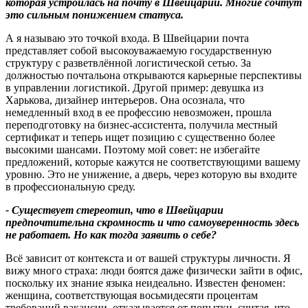
которая устроилась на почту в Швейцарии
.
Многие сочтут
это сильным понижением статуса
.
А я называю это точкой входа. В Швейцарии почта
представляет собой высокоуважаемую государственную
структуру с разветвлённой логистической сетью. За
должностью почтальона открываются карьерные перспективы
в управлении логистикой. Другой пример: девушка из
Харькова, дизайнер интерьеров. Она осознала, что
немедленный вход в ее профессию невозможен, прошла
переподготовку на бизнес-ассистента, получила местный
сертификат и теперь ищет позицию с существенно более
высокими шансами. Поэтому мой совет: не избегайте
предложений, которые кажутся не соответствующими вашему
уровню. Это не унижение, а дверь, через которую вы входите
в профессиональную среду.
-
Существует стереотип
,
что в Швейцарии
предпочтительна скромность и что самоуверенность здесь
не работает
.
Но как тогда заявить о себе
?
Всё зависит от контекста и от вашей структуры личности. Я
вижу много страха: люди боятся даже физически зайти в офис,
поскольку их знание языка неидеально. Известен феномен:
женщина, соответствующая восьмидесяти процентам
требований вакансии, отказывается от попытки, считая, что