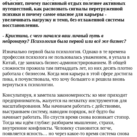
объяснит, почему пассивный отдых полезнее активных
путешествий, как распознать сигналы перегруженной
психики и почему самое опасное для карьеры -
увеличивать нагрузку и темп, без отлаженной системы
восстановления.
-
Кристина, с чего начался ваш личный путь в
нейронауку? Психология была первой или всё же бизнес?
Изначально первой была психология. Однако в те времена
профессия психолога не пользовалась уважением, я уехала в
Китай, где занялась бизнес-администрированием. В общей
сложности прожила там пятнадцать лет, из них десять плотно
работала с бизнесом. Когда моя карьера в этой сфере достигла
пика, я почувствовала, что хочу большего и решила вновь
вернуться к психологии.
Консультируя, я заметила закономерность: ко мне приходит
предприниматель, жалуется на нехватку инструментов для
масштабирования. Мы начинаем работать с действиями,
выстраиваем систему, наводим порядок, всё будто бы
начинает работать. Но спустя время снова возникает стопор.
Тогда мы идём глубже: разбираем мышление, страхи,
внутренние конфликты. Человеку становится легче,
появляется ясность… но через какое-то время система снова