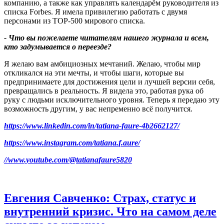
компанию, а также как управлять календарём руководителя из
списка Forbes. Я имела привилегию работать с двумя
персонами из TOP-500 мирового списка.
-
Что вы пожелаете читателям нашего журнала и всем
,
кто задумывается о переезде
?
Я желаю вам амбициозных мечтаний. Желаю, чтобы мир
откликался на эти мечты, и чтобы шаги, которые вы
предпринимаете для достижения цели и лучшей версии себя,
превращались в реальность. Я видела это, работая рука об
руку с людьми исключительного уровня. Теперь я передаю эту
возможность другим, у вас непременно всё получится.
https://www.linkedin.com/in/
tatiana-faure-4b2662127/
https://www.instagram.com/
tatiana.f.aure/
//www.youtube.com/@tatianafaure5820
Евгения Савченко: Страх, статус и
внутренний кризис. Что на самом деле