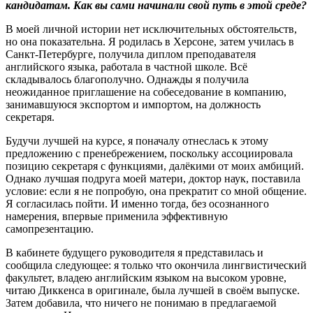
кандидатам
.
Как вы сами начинали свой путь в этой среде
?
В моей личной истории нет исключительных обстоятельств,
но она показательна. Я родилась в Херсоне, затем училась в
Санкт-Петербурге, получила диплом преподавателя
английского языка, работала в частной школе. Всё
складывалось благополучно. Однажды я получила
неожиданное приглашение на собеседование в компанию,
занимавшуюся экспортом и импортом, на должность
секретаря.
Будучи лучшей на курсе, я поначалу отнеслась к этому
предложению с пренебрежением, поскольку ассоциировала
позицию секретаря с функциями, далёкими от моих амбиций.
Однако лучшая подруга моей матери, доктор наук, поставила
условие: если я не попробую, она прекратит со мной общение.
Я согласилась пойти. И именно тогда, без осознанного
намерения, впервые применила эффективную
самопрезентацию.
В кабинете будущего руководителя я представилась и
сообщила следующее: я только что окончила лингвистический
факультет, владею английским языком на высоком уровне,
читаю Диккенса в оригинале, была лучшей в своём выпуске.
Затем добавила, что ничего не понимаю в предлагаемой