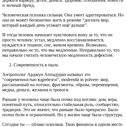
держать карьеру, детей, деньги, здоровье, отношения, новости
и личный бренд.
Человеческая психика сильная. Она умеет адаптироваться. Но
она не может бесконечно жить в режиме “догнать мир,
который каждый день уезжает ещё дальше”.
И тогда человек начинает чувствовать вину за то, что он
просто человек: устал, медленно восстанавливается,
нуждается в тишине, сне, живом времени. Возможно,
неправильно не то, что мы медленные. Неправильно то, что
мы начали считать человеческую медленность дефектом.
Современность в пыль
Антрополог Арджун Аппадураи называл это
“современностью вдребезги”, modernità in polvere: мир,
рассыпанный на потоки, фрагменты, образы, перемещения,
медиа, деньги, желания и тревоги.
Раньше у человека чаще была почва под ногами: дом, вера,
понятный путь, относительно стабильная роль, сообщество,
традиция. Это не значит, что раньше было прекрасно. Было
полно боли и ограничений. Но у жизни чаще была структура.
Сегодня ты — облако осколков. Твои финансы в одном месте.