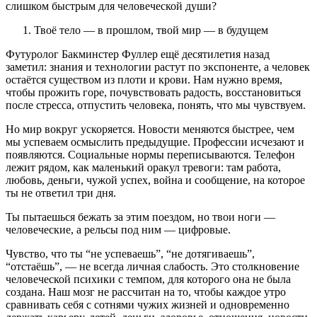
слишком быстрым для человеческой души?
Твоё тело — в прошлом, твой мир — в будущем
Футуролог Бакминстер Фуллер ещё десятилетия назад
заметил: знания и технологии растут по экспоненте, а человек
остаётся существом из плоти и крови. Нам нужно время,
чтобы прожить горе, почувствовать радость, восстановиться
после стресса, отпустить человека, понять, что мы чувствуем.
Но мир вокруг ускоряется. Новости меняются быстрее, чем
мы успеваем осмыслить предыдущие. Профессии исчезают и
появляются. Социальные нормы переписываются. Телефон
лежит рядом, как маленький оракул тревоги: там работа,
любовь, деньги, чужой успех, война и сообщение, на которое
ты не ответил три дня.
Ты пытаешься бежать за этим поездом, но твои ноги —
человеческие, а рельсы под ним — цифровые.
Чувство, что ты “не успеваешь”, “не дотягиваешь”,
“отстаёшь”, — не всегда личная слабость. Это столкновение
человеческой психики с темпом, для которого она не была
создана. Наш мозг не рассчитан на то, чтобы каждое утро
сравнивать себя с сотнями чужих жизней и одновременно