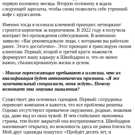
первую половину месяца. Вторую половину я ждала
следующей зарплаты, чтобы снова позволить себе утренний
кофе с круассаном.
Именно тогда я осознала ключевой принцип: нетворкинг
строится кирпичик за кирпичиком. В 2022 году я получила
контракт без прохождения собеседования. В компании
заявили: «Вас рекомендовали люди, с которыми вы работали
ранее. Этого достаточно». Этот принцип я транслирую своим
клиентам. Первый, второй и третий круги знакомств
формируют вашу карьеру в Швейцарии и, что не менее
важно, сбалансированную жизнь в целом.
-
Многие переезжающие пребывают в иллюзии
,
что их
квалификация будет автоматически признана
.
«Я же
замечательный специалист
,
меня ждут»
.
Почему
возникает эта ловушка мышления
?
Существует два основных сценария. Первый: сотрудника
перевозит компания и кажется, что все проблемы решены.
Однако отсутствуют привычное окружение, родные, знакомая
еда, даже вид из окна чужой. И чем стабильнее экономика
страны, тем более закрытой она воспринимается. Швейцария
напоминает открытку, но вежливость здесь не равна близости.
Мой друг однажды пошутил: «Пройдёт десять лет, и