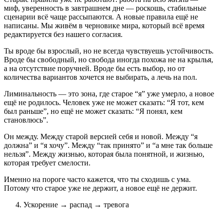
миф, уверенность в завтрашнем дне — роскошь, стабильные
сценарии всё чаще рассыпаются. А новые правила ещё не
написаны. Мы живём в черновике мира, который всё время
редактируется без нашего согласия.
Ты вроде бы взрослый, но не всегда чувствуешь устойчивость.
Вроде бы свободный, но свобода иногда похожа не на крылья,
а на отсутствие поручней. Вроде бы есть выбор, но от
количества вариантов хочется не выбирать, а лечь на пол.
Лиминальность — это зона, где старое “я” уже умерло, а новое
ещё не родилось. Человек уже не может сказать: “Я тот, кем
был раньше”, но ещё не может сказать: “Я понял, кем
становлюсь”.
Он между. Между старой версией себя и новой. Между “я
должна” и “я хочу”. Между “так принято” и “а мне так больше
нельзя”. Между жизнью, которая была понятной, и жизнью,
которая требует смелости.
Именно на пороге часто кажется, что ты сходишь с ума.
Потому что старое уже не держит, а новое ещё не держит.
Ускорение → распад → тревога