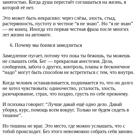
занятостью. Когда душа перестаёт соглашаться на жизнь, в
которой её нет.
Это может быть некрасиво: через слёзы, злость, стыд,
растерянность, пустоту и честное “я не знаю”. Но “я не знаю”
— не конец. Иногда это первая честная фраза после многих
лет жизни на автомате.
Почему мы боимся замедлиться
Замедление пугает, потому что пока ты бежишь, ты можешь
не слышать себя. Бег — прекрасная анестезия. Дела,
сообщения, забота о других, контроль, планы и бесконечное
“надо” могут быть способом не встретиться с тем, что внутри.
Когда человек останавливается, поднимается то, что он долго
не хотел чувствовать: одиночество, усталость, злость,
разочарование, страх, что поздно, грусть по себе прежнему.
И психика говорит: “Лучше давай ещё одно дело. Давай
уборку, курс, помощь всем вокруг. Только не будем сидеть в
тишине”.
Но тишина не враг. Это место, где можно услышать, что с
тобой происходит. Без этого невозможно собрать себя заново.