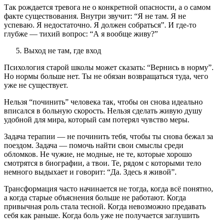
Так рождается тревога не о конкретной опасности, а о самом
факте существования. Внутри звучит: “Я не там. Я не
успеваю. Я недостаточно. Я должен собраться”. И где-то
глубже — тихий вопрос: “А я вообще живу?”
Выход не там, где вход
Психология старой школы может сказать: “Вернись в норму”.
Но нормы больше нет. Ты не обязан возвращаться туда, чего
уже не существует.
Нельзя “починить” человека так, чтобы он снова идеально
вписался в больную скорость. Нельзя сделать живую душу
удобной для мира, который сам потерял чувство меры.
Задача терапии — не починить тебя, чтобы ты снова бежал за
поездом. Задача — помочь найти свои смыслы среди
обломков. Не чужие, не модные, не те, которые хорошо
смотрятся в биографии, а твои. Те, рядом с которыми тело
немного выдыхает и говорит: “Да. Здесь я живой”.
Трансформация часто начинается не тогда, когда всё понятно,
а когда старые объяснения больше не работают. Когда
привычная роль стала тесной. Когда невозможно предавать
себя как раньше. Когда боль уже не получается заглушить