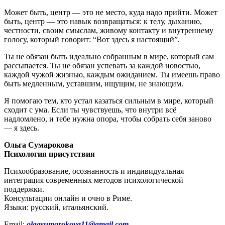
Может быть, центр — это не место, куда надо прийти. Может
быть, центр — это навык возвращаться: к телу, дыханию,
честности, своим смыслам, живому контакту и внутреннему
голосу, который говорит: “Вот здесь я настоящий”.
Ты не обязан быть идеально собранным в мире, который сам
рассыпается. Ты не обязан успевать за каждой новостью,
каждой чужой жизнью, каждым ожиданием. Ты имеешь право
быть медленным, уставшим, ищущим, не знающим.
Я помогаю тем, кто устал казаться сильным в мире, который
сходит с ума. Если ты чувствуешь, что внутри всё
надломлено, и тебе нужна опора, чтобы собрать себя заново
— я здесь.
Ольга Сумарокова
Психология присутствия
Психообразование, осознанность и индивидуальная
интеграция современных методов психологической
поддержки.
Консультации онлайн и очно в Риме.
Языки: русский, итальянский.
Email:
olgasumarokova11@gmail.com