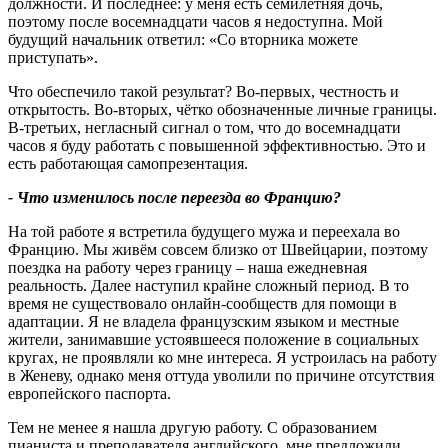
должности. И последнее: у меня есть семилетняя дочь,
поэтому после восемнадцати часов я недоступна. Мой
будущий начальник ответил: «Со вторника можете
приступать».
Что обеспечило такой результат? Во-первых, честность и
открытость. Во-вторых, чётко обозначенные личные границы.
В-третьих, негласный сигнал о том, что до восемнадцати
часов я буду работать с повышенной эффективностью. Это и
есть работающая самопрезентация.
-
Что изменилось после переезда во Францию
?
На той работе я встретила будущего мужа и переехала во
Францию. Мы живём совсем близко от Швейцарии, поэтому
поездка на работу через границу – наша ежедневная
реальность. Далее наступил крайне сложный период. В то
время не существовало онлайн-сообществ для помощи в
адаптации. Я не владела французским языком и местные
жители, занимавшие устоявшееся положение в социальных
кругах, не проявляли ко мне интереса. Я устроилась на работу
в Женеву, однако меня оттуда уволили по причине отсутствия
европейского паспорта.
Тем не менее я нашла другую работу. С образованием
пианиста и преподавателя английского, мне предложили