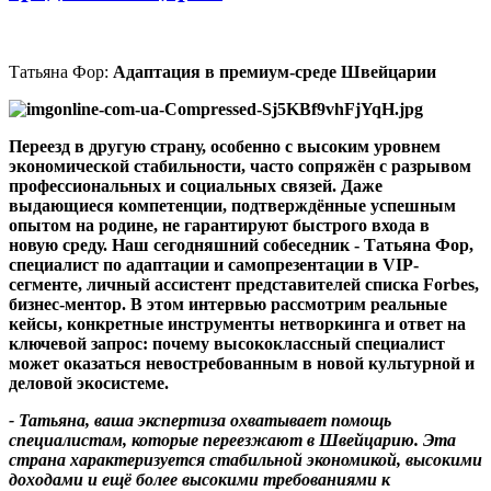
Татьяна Фор:
Адаптация в премиум-среде Швейцари
и
Переезд в другую страну
,
особенно с высоким уровнем
экономической стабильности
,
часто сопряжён с разрывом
профессиональных и социальных связей
.
Даже
выдающиеся компетенции
,
подтверждённые успешным
опытом на родине
,
не гарантируют быстрого входа в
новую среду
.
Наш сегодняшний собеседник - Татьяна Фор
,
специалист по адаптации и самопрезентации в VIP-
сегменте,
личный ассистент представителей списка
Forbes
,
бизнес-ментор.
В этом интервью рассмотрим реальные
кейсы
,
конкретные инструменты нетворкинга и ответ на
ключевой запрос
:
почему высококлассный специалист
может оказаться невостребованным в новой культурной и
деловой экосистеме
.
-
Татьяна
,
ваша экспертиза охватывает помощь
специалистам
,
которые переезжают в Швейцарию
.
Эта
страна характеризуется стабильной экономикой
,
высокими
доходами и ещё более высокими требованиями к