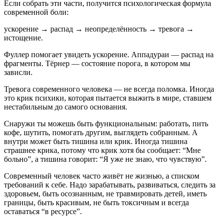
Если собрать эти части, получится психологическая формула
современной боли:
ускорение → распад → неопределённость → тревога →
истощение.
Фуллер помогает увидеть ускорение. Аппадураи — распад на
фрагменты. Тёрнер — состояние порога, в котором мы
зависли.
Тревога современного человека — не всегда поломка. Иногда
это крик психики, которая пытается выжить в мире, ставшем
нестабильным до самого основания.
Снаружи ты можешь быть функциональным: работать, пить
кофе, шутить, помогать другим, выглядеть собранным. А
внутри может быть тишина или крик. Иногда тишина
страшнее крика, потому что крик хотя бы сообщает: “Мне
больно”, а тишина говорит: “Я уже не знаю, что чувствую”.
Современный человек часто живёт не жизнью, а списком
требований к себе. Надо зарабатывать, развиваться, следить за
здоровьем, быть осознанным, не травмировать детей, иметь
границы, быть красивым, не быть токсичным и всегда
оставаться “в ресурсе”.