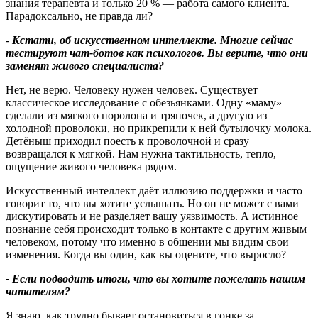
знания терапевта и только 20 % — работа самого клиента.
Парадоксально, не правда ли?
-
Кстати, об искусственном интеллекте. Многие сейчас
тестируют чат
‑
ботов как психологов. Вы верите, что они
заменят живого специалиста
?
Нет, не верю. Человеку нужен человек. Существует
классическое исследование с обезьянками. Одну «маму»
сделали из мягкого поролона и тряпочек, а другую из
холодной проволоки, но прикрепили к ней бутылочку молока.
Детёныш приходил поесть к проволочной и сразу
возвращался к мягкой. Нам нужна тактильность, тепло,
ощущение живого человека рядом.
Искусственный интеллект даёт иллюзию поддержки и часто
говорит то, что вы хотите услышать. Но он не может с вами
дискутировать и не разделяет вашу уязвимость. А истинное
познание себя происходит только в контакте с другим живым
человеком, потому что именно в общении мы видим свои
изменения. Когда вы один, как вы оцените, что выросло?
- Если подводить итоги, что вы хотите пожелать нашим
читателям
?
Я знаю, как трудно бывает остановиться в гонке за