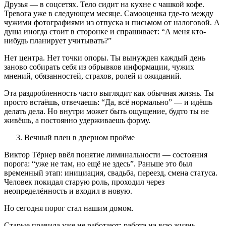
Друзья — в соцсетях. Тело сидит на кухне с чашкой кофе.
Тревога уже в следующем месяце. Самооценка где-то между
чужими фотографиями из отпуска и письмом от налоговой. А
душа иногда стоит в сторонке и спрашивает: “А меня кто-
нибудь планирует учитывать?”
Нет центра. Нет точки опоры. Ты вынужден каждый день
заново собирать себя из обрывков информации, чужих
мнений, обязанностей, страхов, ролей и ожиданий.
Эта раздробленность часто выглядит как обычная жизнь. Ты
просто встаёшь, отвечаешь: “Да, всё нормально” — и идёшь
делать дела. Но внутри может быть ощущение, будто ты не
живёшь, а постоянно удерживаешь форму.
Вечный плен в дверном проёме
Виктор Тёрнер ввёл понятие лиминальности — состояния
порога: “уже не там, но ещё не здесь”. Раньше это был
временный этап: инициация, свадьба, переезд, смена статуса.
Человек покидал старую роль, проходил через
неопределённость и входил в новую.
Но сегодня порог стал нашим домом.
Старые правила уже не работают: работа на всю жизнь —