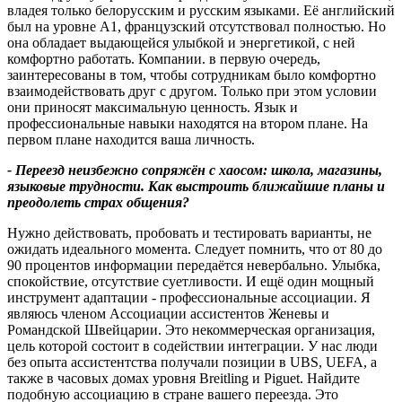
владея только белорусским и русским языками. Её английский
был на уровне А1, французский отсутствовал полностью. Но
она обладает выдающейся улыбкой и энергетикой, с ней
комфортно работать. Компании. в первую очередь,
заинтересованы в том, чтобы сотрудникам было комфортно
взаимодействовать друг с другом. Только при этом условии
они приносят максимальную ценность. Язык и
профессиональные навыки находятся на втором плане. На
первом плане находится ваша личность.
-
Переезд неизбежно сопряжён с хаосом
: школа,
магазины
,
языковые трудности
.
Как выстроить ближайшие планы и
преодолеть страх общения
?
Нужно действовать, пробовать и тестировать варианты, не
ожидать идеального момента. Следует помнить, что от 80 до
90 процентов информации передаётся невербально. Улыбка,
спокойствие, отсутствие суетливости. И ещё один мощный
инструмент адаптации - профессиональные ассоциации. Я
являюсь членом Ассоциации ассистентов Женевы и
Романдской Швейцарии. Это некоммерческая организация,
цель которой состоит в содействии интеграции. У нас люди
без опыта ассистентства получали позиции в UBS, UEFA, а
также в часовых домах уровня Breitling и Piguet. Найдите
подобную ассоциацию в стране вашего переезда. Это