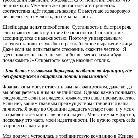
не подходит. Мужчина же при пятидесяти процентах
соответствия идёт подавать заявку. Я выступаю за здоровую
человеческую смелость, но не за наглость.
Швейцарцы ценят спокойствие. Суетливость и быстрая речь
считываются как отсутствие безопасности. Спокойствие
ассоциируется с надёжностью. Поэтому универсальным
ключом становится улыбка и расслабленное выражение лица.
Даже если вы испытываете стеснение, скажите честно: «Я
здесь никого не знаю, не могли бы вы меня с кем-нибудь
познакомить?» Открытость всегда находит отклик.
-
Как быть с языковым барьером
,
особенно во Франции
,
где
без французского общаться почти невозможно
?
Франкофоны могут отвечать вам на французском, даже когда
вы обращаетесь к ним на английском. Однако важно понимать
следующее: если вы владеете языком, это ваше преимущество.
Если нет, вашим главным преимуществом становится ваша
личность. Я живу во Франции двадцать четыре года, и у меня
сохраняется лёгкий славянский акцент. Мне с ним комфортно,
поскольку это часть моей идентичности. Не нужно терять себя
в процессе адаптации.
Моя подруга устроилась в трейдинговую компанию в Женеве,