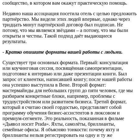
сообщество, в котором вам окажут практическую помощь.
Недавно наша ассоциация посетила отель с целью предложить
партнёрство. Мы видели этих людей впервые, однако через
тридцать минут партнёрский договор был подписан. Не
потому, что мы являемся звёздами – а потому, что мы были
открыты и честны. Такой подход даёт выдающиеся
результаты.
-
Кратко опишите форматы вашей работы с людьми
.
Существует три основных формата. Первый: консультация
или коучинговая сессия, посвящённая самопрезентации,
подготовке к интервью или даже презентации книги. Был
запрос от клиентки, написавшей книгу; после нашей работы
она успешно выступила в Вене. Второй формат:
мастермайнды для небольших групп до пяти человек, где мы
разбираем конкретные блоки, например, проблемы с
трудоустройством или развитием бизнеса. Третий формат,
который я считаю своей гордостью, представляет собой
программу обучения бизнес-ассистентов в люксовом и
премиум-сегменте. Это реальность, показанная в фильме
«Дьявол носит Prada». Яхты, самолёты, бриллианты,
семейные офисы. Я объясняю тонкости: почему яхту и
бриллианты нельзя регистрировать на одну и ту же