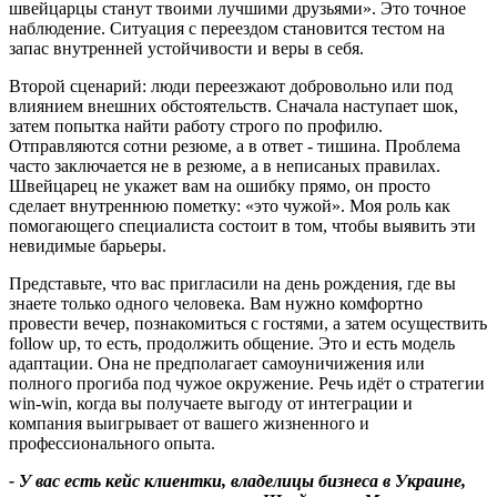
швейцарцы станут твоими лучшими друзьями». Это точное
наблюдение. Ситуация с переездом становится тестом на
запас внутренней устойчивости и веры в себя.
Второй сценарий: люди переезжают добровольно или под
влиянием внешних обстоятельств. Сначала наступает шок,
затем попытка найти работу строго по профилю.
Отправляются сотни резюме, а в ответ - тишина. Проблема
часто заключается не в резюме, а в неписаных правилах.
Швейцарец не укажет вам на ошибку прямо, он просто
сделает внутреннюю пометку: «это чужой». Моя роль как
помогающего специалиста состоит в том, чтобы выявить эти
невидимые барьеры.
Представьте, что вас пригласили на день рождения, где вы
знаете только одного человека. Вам нужно комфортно
провести вечер, познакомиться с гостями, а затем осуществить
follow up, то есть, продолжить общение. Это и есть модель
адаптации. Она не предполагает самоуничижения или
полного прогиба под чужое окружение. Речь идёт о стратегии
win-win, когда вы получаете выгоду от интеграции и
компания выигрывает от вашего жизненного и
профессионального опыта.
-
У вас есть кейс клиентки
,
владелицы бизнеса в Украине
,