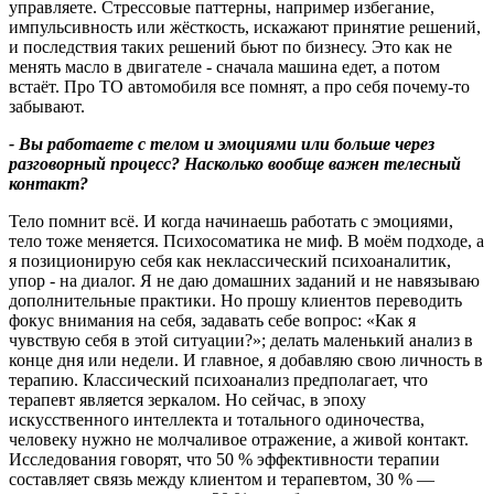
управляете. Стрессовые паттерны, например избегание,
импульсивность или жёсткость, искажают принятие решений,
и последствия таких решений бьют по бизнесу. Это как не
менять масло в двигателе - сначала машина едет, а потом
встаёт. Про ТО автомобиля все помнят, а про себя почему‑то
забывают.
- Вы работаете с телом и эмоциями или больше через
разговорный процесс
?
Насколько вообще важен телесный
контакт
?
Тело помнит всё. И когда начинаешь работать с эмоциями,
тело тоже меняется. Психосоматика не миф. В моём подходе, а
я позиционирую себя как неклассический психоаналитик,
упор - на диалог. Я не даю домашних заданий и не навязываю
дополнительные практики. Но прошу клиентов переводить
фокус внимания на себя, задавать себе вопрос: «Как я
чувствую себя в этой ситуации?»; делать маленький анализ в
конце дня или недели. И главное, я добавляю свою личность в
терапию. Классический психоанализ предполагает, что
терапевт является зеркалом. Но сейчас, в эпоху
искусственного интеллекта и тотального одиночества,
человеку нужно не молчаливое отражение, а живой контакт.
Исследования говорят, что 50 % эффективности терапии
составляет связь между клиентом и терапевтом, 30 % —