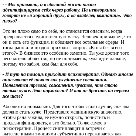
- - Мы привыкли, и в обычной жизни часто
идентифицируем себя через работу.
На нетворкинге
говорят не «я хороший друг»
, а «я владелец компании». Это
плохо
?
Это не плохо само по себе, но становится опасным, когда
превращается в единственную маску. Человек привыкает, что
он и есть его функция, и обедняет все остальные сферы. И
тогда рано или поздно приходит вопрос: «Кто я без всего
этого?» В бизнесе это особенно заметно. Ты уже достиг того,
чего хотело общество, но не понимаешь, куда идти дальше,
потому что забыл, кем был для себя.
- И тут на помощь приходит психотерапия. Однако многие
описывают её начало как ухудшение состояния.
Появляется тревога, сожаления, чувство, что стало
только хуже. Это нормально
?
И как не бросить на первом
же шаге
?
Абсолютно нормально. Для того чтобы стало лучше, сначала
должно стать хуже. Представьте медицинскую аналогию.
Чтобы рана зажила, ее нужно открыть, почистить и
продезинфицировать, а это больно. То же самое в
психотерапии. Процесс снятия защит и встречи с
вытесненными эмоциями субъективно переживается как