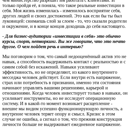
чем министерство разрешит им работать с клиентами. И
только пройдя её, я поняла, что такое реальные инвестиции в
себя. Моя жизнь изменилась - изменилось восприятие себя,
других людей и своих достижений. Это как если бы ты был
луковицей: снимаешь слой за слоем - то, что сказали родители
и окружение, и в конце концов доходишь до себя настоящего.
- Для бизнес-аудитории «инвестиции в себя» это обычно
курсы, спорт, нетворкинг. Вы же говорите, что это нечто
другое. О чем пойдет речь в интервью?
Мы поговорим о том, что самый недооценённый актив это не
навык, а способность выдерживать контакт с реальностью и с
самим собой без искажений. Навыки усиливают
эффективность, но не определяют, из какого внутреннего
месседжа человек действует. Если внутри есть напряжение,
страх или потребность в признании, именно эти состояния
начинают управлять вашими решениями, карьерой и
отношениями. Когда человек инвестирует только в навыки, он
усиливает инструменты, но не исследует операционную
систему. И в какой‑то момент возникает расщепление -
внешне мы видим успешно функционирующую личность, а
внутренне человек теряет опору и смысл. Кризис в этом
случае не ошибка, а сигнал о том, что прежняя конструкция
личности больше не выдерживает ежедневное напряжение.