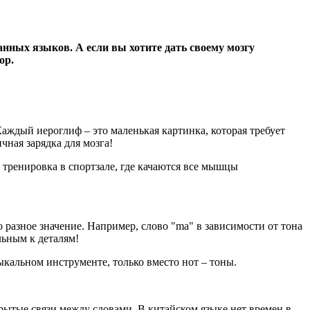
анных языков. А если вы хотите дать своему мозгу
ор.
Каждый иероглиф – это маленькая картинка, которая требует
чная зарядка для мозга!
 тренировка в спортзале, где качаются все мышцы
 разное значение. Например, слово "ma" в зависимости от тона
льным к деталям!
кальном инструменте, только вместо нот – тоны.
крытые связи между словами. В китайском языке нет времен в