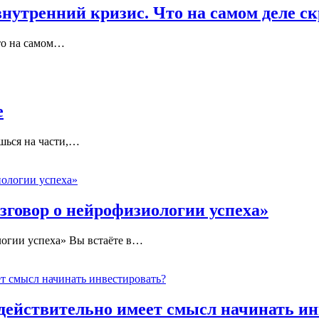
внутренний кризис. Что на самом деле ск
то на самом
…
е
ься на части,
…
зговор о нейрофизиологии успеха»
огии успеха» Вы встаёте в
…
ействительно имеет смысл начинать ин