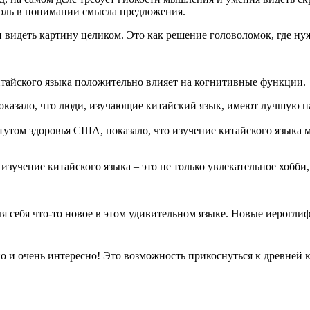
оль в понимании смысла предложения.
видеть картину целиком. Это как решение головоломок, где нуж
тайского языка положительно влияет на когнитивные функции.
казало, что люди, изучающие китайский язык, имеют лучшую памя
том здоровья США, показало, что изучение китайского языка мо
о изучение китайского языка – это не только увлекательное хобб
ля себя что-то новое в этом удивительном языке. Новые иерог
 но и очень интересно! Это возможность прикоснуться к древней 