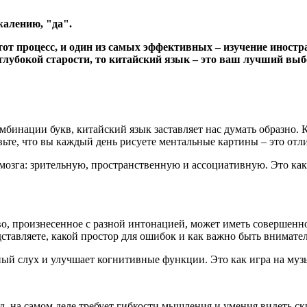
жалению, "да".
от процесс, и один из самых эффективных – изучение иностр
глубокой старости, то китайский язык – это ваш лучший выб
мбинации букв, китайский язык заставляет нас думать образно. 
те, что вы каждый день рисуете ментальные картины – это отли
мозга: зрительную, пространственную и ассоциативную. Это как
во, произнесенное с разной интонацией, может иметь совершенно
дставляете, какой простор для ошибок и как важно быть внимате
ый слух и улучшает когнитивные функции. Это как игра на музы
яд, на самом деле требует гибкости мышления и умения видеть с