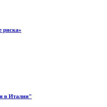
е риска»
ся в Италии"