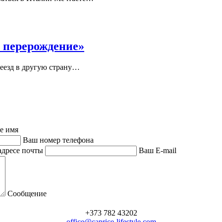
 перерождение»
езд в другую страну
…
е имя
Ваш номер телефона
адресе почты
Ваш E-mail
Сообщение
+373 782 43202
office@caprice-lifestyle.com