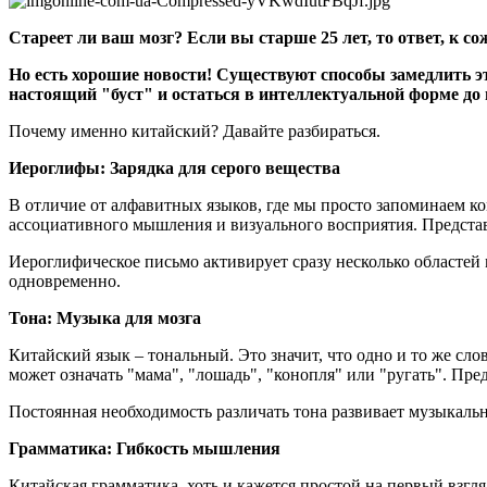
Стареет ли ваш мозг? Если вы старше 25 лет, то ответ, к со
Но есть хорошие новости! Существуют способы замедлить эт
настоящий "буст" и остаться в интеллектуальной форме до 
Почему именно китайский? Давайте разбираться.
Иероглифы: Зарядка для серого вещества
В отличие от алфавитных языков, где мы просто запоминаем ко
ассоциативного мышления и визуального восприятия. Представь
Иероглифическое письмо активирует сразу несколько областей 
одновременно.
Тона: Музыка для мозга
Китайский язык – тональный. Это значит, что одно и то же сло
может означать "мама", "лошадь", "конопля" или "ругать". Пре
Постоянная необходимость различать тона развивает музыкальн
Грамматика: Гибкость мышления
Китайская грамматика, хоть и кажется простой на первый взгл