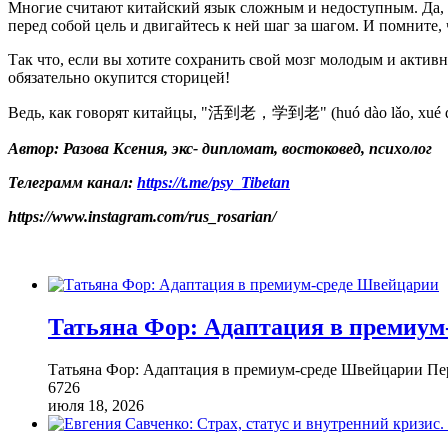
Многие считают китайский язык сложным и недоступным. Да, эт
перед собой цель и двигайтесь к ней шаг за шагом. И помните,
Так что, если вы хотите сохранить свой мозг молодым и актив
обязательно окупится сторицей!
Ведь, как говорят китайцы, "活到老，学到老" (huó dào lǎo, xué dào
Автор: Разова Ксения, экс- дипломат, востоковед, психолог
Телеграмм
канал:
https://t.me/psy_Tibetan
https://www.instagram.com/rus_rosarian/
Татьяна Фор: Адаптация в премиум
Татьяна Фор: Адаптация в премиум-среде Швейцарии Пер
6726
июля 18, 2026