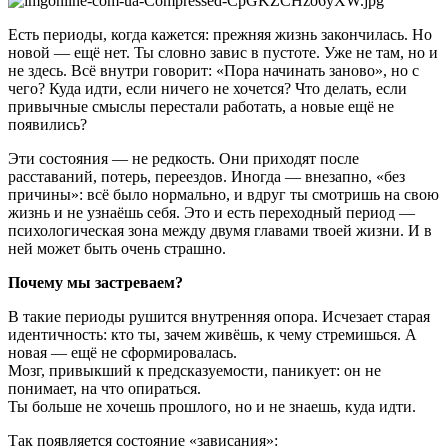
Есть периоды, когда кажется: прежняя жизнь закончилась. Но
новой — ещё нет. Ты словно завис в пустоте. Уже не там, но и
не здесь. Всё внутри говорит: «Пора начинать заново», но с
чего? Куда идти, если ничего не хочется? Что делать, если
привычные смыслы перестали работать, а новые ещё не
появились?
Эти состояния — не редкость. Они приходят после
расставаний, потерь, переездов. Иногда — внезапно, «без
причины»: всё было нормально, и вдруг ты смотришь на свою
жизнь и не узнаёшь себя. Это и есть переходный период —
психологическая зона между двумя главами твоей жизни. И в
ней может быть очень страшно.
Почему мы застреваем?
В такие периоды рушится внутренняя опора. Исчезает старая
идентичность: кто ты, зачем живёшь, к чему стремишься. А
новая — ещё не сформировалась.
Мозг, привыкший к предсказуемости, паникует: он не
понимает, на что опираться.
Ты больше не хочешь прошлого, но и не знаешь, куда идти.
Так появляется состояние «зависания»: