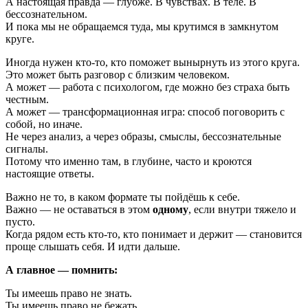
А настоящая правда — глубже. В чувствах. В теле. В
бессознательном.
И пока мы не обращаемся туда, мы крутимся в замкнутом
круге.
Иногда нужен кто-то, кто поможет вынырнуть из этого круга.
Это может быть разговор с близким человеком.
А может — работа с психологом, где можно без страха быть
честным.
А может — трансформационная игра: способ поговорить с
собой, но иначе.
Не через анализ, а через образы, смыслы, бессознательные
сигналы.
Потому что именно там, в глубине, часто и кроются
настоящие ответы.
Важно не то, в каком формате ты пойдёшь к себе.
Важно — не оставаться в этом
одному
, если внутри тяжело и
пусто.
Когда рядом есть кто-то, кто понимает и держит — становится
проще слышать себя. И идти дальше.
А главное — помнить:
Ты имеешь право не знать.
Ты имеешь право не бежать.