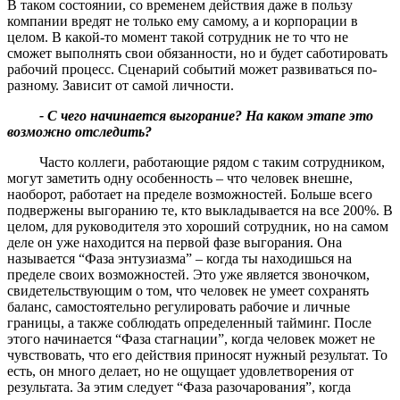
В таком состоянии, со временем действия даже в пользу
компании вредят не только ему самому, а и корпорации в
целом. В какой-то момент такой сотрудник не то что не
сможет выполнять свои обязанности, но и будет саботировать
рабочий процесс. Сценарий событий может развиваться по-
разному. Зависит от самой личности.
- С чего начинается выгорание
?
На каком этапе это
возможно отследить
?
Часто коллеги, работающие рядом с таким сотрудником,
могут заметить одну особенность – что человек внешне,
наоборот, работает на пределе возможностей. Больше всего
подвержены выгоранию те, кто выкладывается на все 200%. В
целом, для руководителя это хороший сотрудник, но на самом
деле он уже находится на первой фазе выгорания. Она
называется “Фаза энтузиазма” – когда ты находишься на
пределе своих возможностей. Это уже является звоночком,
свидетельствующим о том, что человек не умеет сохранять
баланс, самостоятельно регулировать рабочие и личные
границы, а также соблюдать определенный тайминг. После
этого начинается “Фаза стагнации”, когда человек может не
чувствовать, что его действия приносят нужный результат. То
есть, он много делает, но не ощущает удовлетворения от
результата. За этим следует “Фаза разочарования”, когда