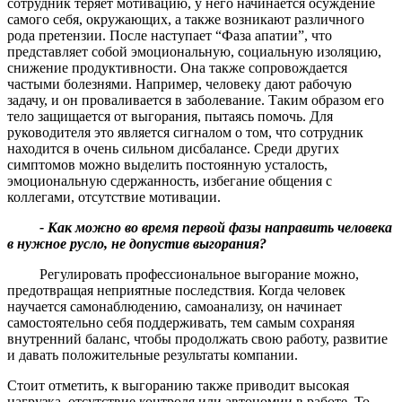
сотрудник теряет мотивацию, у него начинается осуждение
самого себя, окружающих, а также возникают различного
рода претензии. После наступает “Фаза апатии”, что
представляет собой эмоциональную, социальную изоляцию,
снижение продуктивности. Она также сопровождается
частыми болезнями. Например, человеку дают рабочую
задачу, и он проваливается в заболевание. Таким образом его
тело защищается от выгорания, пытаясь помочь. Для
руководителя это является сигналом о том, что сотрудник
находится в очень сильном дисбалансе. Среди других
симптомов можно выделить постоянную усталость,
эмоциональную сдержанность, избегание общения с
коллегами, отсутствие мотивации.
- Как можно во время первой фазы направить человека
в нужное русло
, не допустив выгорания
?
Регулировать профессиональное выгорание можно,
предотвращая неприятные последствия. Когда человек
научается самонаблюдению, самоанализу, он начинает
самостоятельно себя поддерживать, тем самым сохраняя
внутренний баланс, чтобы продолжать свою работу, развитие
и давать положительные результаты компании.
Стоит отметить, к выгоранию также приводит высокая
нагрузка, отсутствие контроля или автономии в работе. То