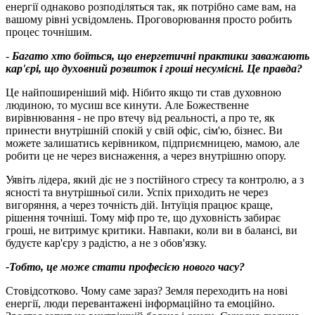
енергії однаково розподіляться так, як потрібно саме вам, на
вашому рівні усвідомлень. Проговорювання просто робить
процес точнішим.
-
Багато хто боїться, що енергетичні практики заважають
кар'єрі, що духовний розвиток і гроші несумісні. Це правда
?
Це найпоширеніший міф. Нібито якщо ти став духовною
людиною, то мусиш все кинути. Але Божественне
вирівнювання - не про втечу від реальності, а про те, як
принести внутрішній спокій у свій офіс, сім'ю, бізнес. Ви
можете залишатись керівником, підприємницею, мамою, але
робити це не через виснаження, а через внутрішню опору.
Уявіть лідера, який діє не з постійного стресу та контролю, а з
ясності та внутрішньої сили. Успіх приходить не через
вигоряння, а через точність дій. Інтуїція працює краще,
рішення точніші. Тому міф про те, що духовність забирає
гроші, не витримує критики. Навпаки, коли ви в балансі, ви
будуєте кар'єру з радістю, а не з обов'язку.
-Тобто, це може стати професією нового часу
?
Стовідсотково. Чому саме зараз? Земля переходить на нові
енергії, люди перевантажені інформаційно та емоційно.