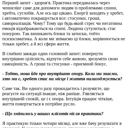
Перший запит - здоров'я. Практика передавалась через
ченнелінг саме для допомоги людям із проблемами спини,
хребта, суглобів. Але ось що цікаво. Енергії заходять у хребет,
і автоматично покращується все: стосунки, гроші,
самореалізація. Чому? Тому що будь-який стрес чи негативна
емоція відображаються на спині. Людина сутулиться, стає
понурою. Так виникають блоки та затиски, тобто
психосоматика. А коли ми знімаємо ці блоки, вирівнюється не
тільки хребет, а й всі сфери життя.
В глибині завжди один головний запит: повернути
внутрішню цілісність, відчути себе живою, зрозуміти свою
самоцінність. А гроші та стосунки - приємний бонус.
-
Тобто, мова йде про внутрішню опору. Коли ми знаємо,
хто ми є, хребет стає на місце і життя налагоджується
?
Саме так. Ви одного разу прокидаєтесь і розумієте, що
реагуєте на ситуації інакше, ніж раніше. З'являється
внутрішній спокій, це і є опора. Інтуїція працює чіткіше,
життя повертається в потрібне русло.
- Що змінилось у ваших клієнтів після практики
?
Я практикую тільки чотири місяці, але вже бачу результати в