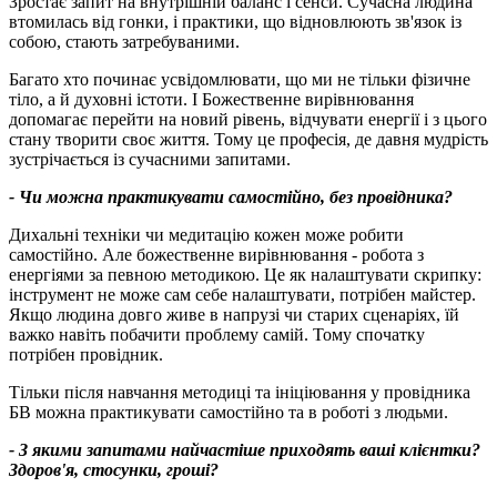
Зростає запит на внутрішній баланс і сенси. Сучасна людина
втомилась від гонки, і практики, що відновлюють зв'язок із
собою, стають затребуваними.
Багато хто починає усвідомлювати, що ми не тільки фізичне
тіло, а й духовні істоти. І Божественне вирівнювання
допомагає перейти на новий рівень, відчувати енергії і з цього
стану творити своє життя. Тому це професія, де давня мудрість
зустрічається із сучасними запитами.
- Чи можна практикувати самостійно, без провідника
?
Дихальні техніки чи медитацію кожен може робити
самостійно. Але божественне вирівнювання - робота з
енергіями за певною методикою. Це як налаштувати скрипку:
інструмент не може сам себе налаштувати, потрібен майстер.
Якщо людина довго живе в напрузі чи старих сценаріях, їй
важко навіть побачити проблему самій. Тому спочатку
потрібен провідник.
Тільки після навчання методиці та ініціювання у провідника
БВ можна практикувати самостійно та в роботі з людьми.
- З якими запитами найчастіше приходять ваші клієнтки
?
Здоров'я,
стосунки
, гроші
?