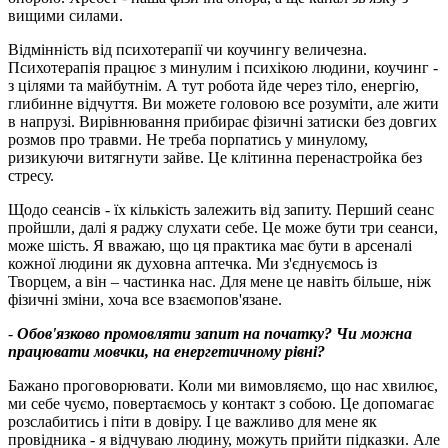
вищими силами.
Відмінність від психотерапії чи коучингу величезна.
Психотерапія працює з минулим і психікою людини, коучинг -
з цілями та майбутнім. А тут робота йде через тіло, енергію,
глибинне відчуття. Ви можете головою все розуміти, але жити
в напрузі. Вирівнювання прибирає фізичні затиски без довгих
розмов про травми. Не треба порпатись у минулому,
ризикуючи витягнути зайве. Це клітинна перенастройка без
стресу.
Щодо сеансів - їх кількість залежить від запиту. Перший сеанс
пройшли, далі я раджу слухати себе. Це може бути три сеанси,
може шість. Я вважаю, що ця практика має бути в арсеналі
кожної людини як духовна аптечка. Ми з'єднуємось із
Творцем, а він – частинка нас. Для мене це навіть більше, ніж
фізичні зміни, хоча все взаємопов'язане.
-
Обов'язково промовляти запит на початку
?
Чи можна
працювати мовчки, на енергетичному рівні
?
Бажано проговорювати. Коли ми вимовляємо, що нас хвилює,
ми себе чуємо, повертаємось у контакт з собою. Це допомагає
розслабитись і піти в довіру. І це важливо для мене як
провідника - я відчуваю людину, можуть прийти підказки. Але