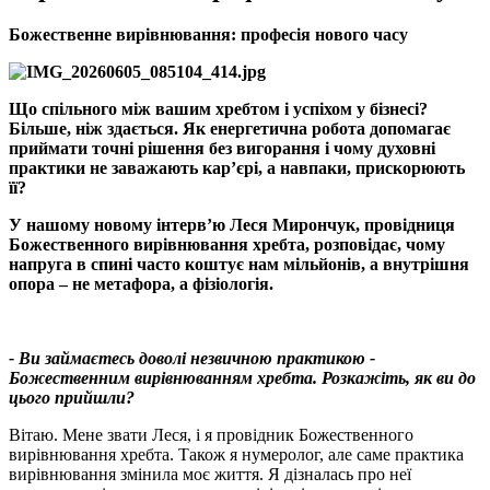
Божественне вирівнювання: професія нового часу
Що спільного між вашим хребтом і успіхом у бізнесі
?
Більше, ніж здається. Як енергетична робота допомагає
приймати точні рішення без вигорання і чому духовні
практики не заважають кар’єрі, а навпаки, прискорюють
її
?
У нашому новому інтерв’ю Леся Мирончук, провідниця
Божественн
ого вирівнювання хребта, розповідає, чому
напруга в спині часто коштує нам мільйонів, а внутрішня
опора – не метафора, а фізіологія.
- Ви займаєтесь доволі незвичною практикою -
Божественним вирівнюванням хребта. Розкажіть, як ви до
цього прийшли
?
Вітаю. Мене звати Леся, і я провідник Божественного
вирівнювання хребта. Також я нумеролог, але саме практика
вирівнювання змінила моє життя. Я дізналась про неї