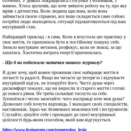
оточенні. У деяких покращились стосунки з чоловіком, з
мамою. Хтось зрозумів, що хоче змінити роботу на ту, про яку
мріяв з дитинства. Коли людина щаслива, коли вона
займається своєю справою, все інше складається само собою:
потрібні люди знаходяться, ситуації підлаштовуються під ваш
внутрішній стан.
Найкращий приклад - я сама. Коли я впустила цю практику у
своє життя, то припинила бути в постійному пошуку себе.
Зникло внутрішнє метання, розфокус, коли не знаєш, за що
хапатись. Хаотична витрата енергії припинилась.
-
Що б ви побажали читачам нашого журналу
?
Я дуже хочу, щоб кожен проживав своє найкраще життя в
легкості та радості. Якщо ви читаєте це інтерв’ю і відчуваєте
внутрішній відгук, не ігноруйте його. Часто душа через
дискомфорт показує, що ви виросли зі старого життя і готові
до нового рівня. Не треба сильніше тиснути на себе.
Зупиніться і чесно запитайте: чого насправді хоче моя душа?
Дозвольте собі почути відповідь. І знаходьте своїх спеціалістів,
наставників. Зараз час безмежних можливостей і інструментів.
Слухайте, цінуйте себе і приходьте до своєї внутрішньої
цілісності будь-яким способом, який вам відгукується.
https://www.instagram.com/numerolog_lesia