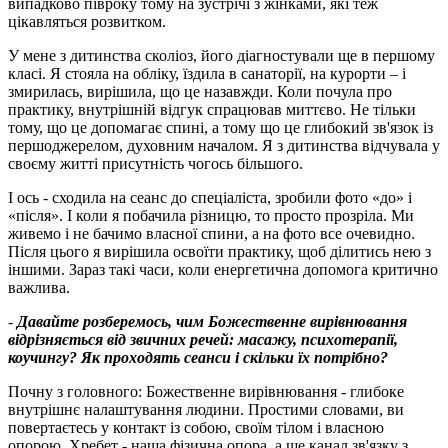
випадково півроку тому на зустрічі з жінками, які теж
цікавляться розвитком.
У мене з дитинства сколіоз, його діагностували ще в першому
класі. Я стояла на обліку, їздила в санаторії, на курорти – і
змирилась, вирішила, що це назавжди. Коли почула про
практику, внутрішній відгук спрацював миттєво. Не тільки
тому, що це допомагає спині, а тому що це глибокий зв'язок із
першоджерелом, духовним началом. Я з дитинства відчувала у
своєму житті присутність чогось більшого.
І ось - сходила на сеанс до спеціаліста, зробили фото «до» і
«після». І коли я побачила різницю, то просто прозріла. Ми
живемо і не бачимо власної спини, а на фото все очевидно.
Після цього я вирішила освоїти практику, щоб ділитись нею з
іншими. Зараз такі часи, коли енергетична допомога критично
важлива.
-
Давайте розберемось
, чим Божественне вирівнювання
відрізняється від звичних речей: масажу, психотерапії,
коучингу
?
Як проходять сеанси і скільки їх потрібно
?
Почну з головного: Божественне вирівнювання - глибоке
внутрішнє налаштування людини. Простими словами, ви
повертаєтесь у контакт із собою, своїм тілом і власною
опорою. Хребет - наша фізична опора, а ще канал зв'язку з