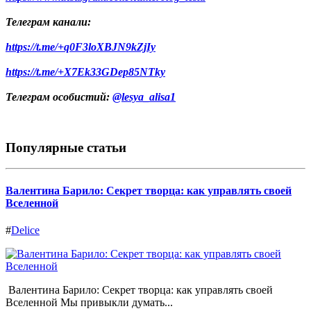
Телеграм канали:
https://t.me/+q0F3loXBJN9kZjIy
https://t.me/+X7Ek33GDep85NTky
Телеграм особистий:
@lesya_alisa1
Популярные статьи
Валентина Барило: Секрет творца: как управлять своей
Вселенной
#
Delice
Валентина Барило: Секрет творца: как управлять своей
Вселенной Мы привыкли думать...