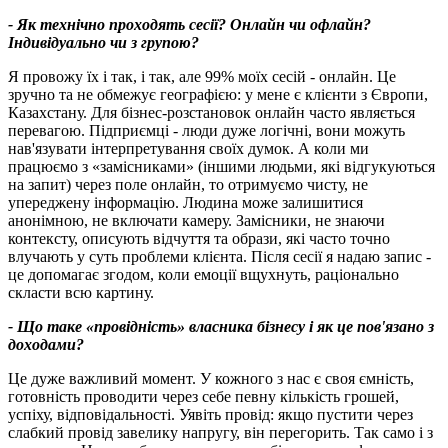
- Як технічно проходять сесії
?
Онлайн чи офлайн
?
Індивідуально чи з групою
?
Я провожу їх і так, і так, але 99% моїх сесій - онлайн. Це
зручно та не обмежує географією: у мене є клієнти з Європи,
Казахстану. Для бізнес-розстановок онлайн часто являється
перевагою. Підприємці - люди дуже логічні, вони можуть
нав'язувати інтерпретування своїх думок. А коли ми
працюємо з «замісниками» (іншими людьми, які відгукуються
на запит) через поле онлайн, то отримуємо чисту, не
упереджену інформацію. Людина може залишитися
анонімною, не включати камеру. Замісники, не знаючи
контексту, описують відчуття та образи, які часто точно
влучають у суть проблеми клієнта. Після сесії я надаю запис -
це допомагає згодом, коли емоції вщухнуть, раціонально
скласти всю картину.
-
Що таке
«провідність
» влас
ника бізнесу і як це пов'язано з
доходами
?
Це дуже важливий момент. У кожного з нас є своя ємність,
готовність проводити через себе певну кількість грошей,
успіху, відповідальності. Уявіть провід: якщо пустити через
слабкий провід завелику напругу, він перегорить. Так само і з