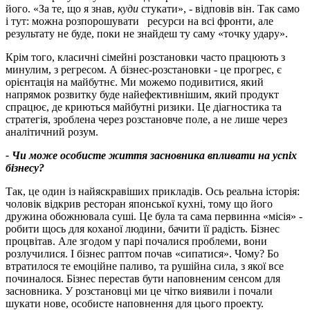
його. «За те, що я знав,
куди
стукати», - відповів він. Так само
і тут: можна розпорошувати ресурси на всі фронти, але
результату не буде, поки не знайдеш ту саму «точку удару».
Крім того, класичні сімейні розстановки часто працюють з
минулим, з регресом. А бізнес-розстановки - це прогрес, є
орієнтація на майбутнє. Ми можемо подивитися, який
напрямок розвитку буде найефективнішим, який продукт
спрацює, де криються майбутні ризики. Це діагностика та
стратегія, зроблена через розстановче поле, а не лише через
аналітичний розум.
- Чи може особисте життя засновника впливати на успіх
бізнесу
?
Так, це один із найяскравіших прикладів. Ось реальна історія:
чоловік відкрив ресторан японської кухні, тому що його
дружина обожнювала суші. Це була та сама первинна «місія» -
робити щось для коханої людини, бачити її радість. Бізнес
процвітав. Але згодом у парі почалися проблеми, вони
розлучилися. І бізнес раптом почав «сипатися». Чому? Бо
втратилося те емоційне паливо, та рушійна сила, з якої все
починалося. Бізнес перестав бути наповненим сенсом для
засновника. У розстановці ми це чітко виявили і почали
шукати нове, особисте наповнення для цього проекту.