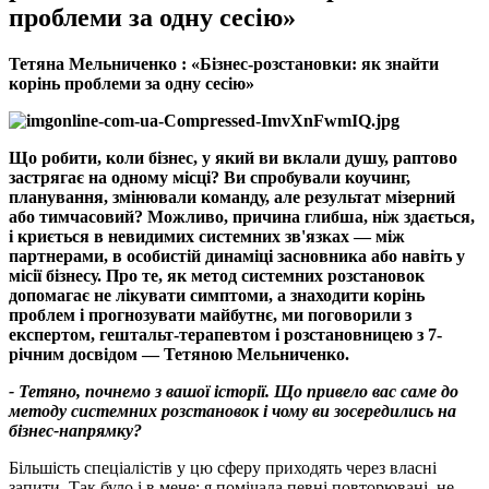
проблеми за одну сесію»
Тетяна Мельниченко : «
Бізнес-розстановки: як знайти
корінь проблеми за одну сесію
»
Що робити, коли бізнес, у який ви
вклали душу
, раптово
застрягає на одному місці
?
Ви спробували коучинг,
планування, змінювали команду, але результат мізерний
або тимчасовий
?
Можливо, причина глибша, ніж здається,
і криється в невидимих системних зв'язках — між
партнерами, в особистій динаміці засновника або навіть у
місії бізнесу. Про те, як метод системних розстановок
допомагає не лікувати симптоми, а знаходити корінь
проблем і прогнозувати майбутнє,
ми поговорили з
експертом
,
гештальт
-терапевтом і розстановницею з 7-
річним досвідом — Тетяною Мельниченко.
- Тетяно, почнемо з вашої історії. Що привело вас саме до
методу системних розстановок і чому ви зосередились на
бізнес-
напрямку
?
Більшість спеціалістів у цю сферу приходять через власні
запити. Так було і в мене: я помічала певні повторювані, не