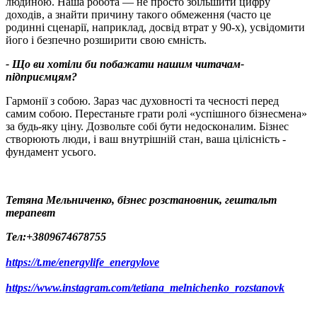
людиною. Наша робота — не просто збільшити цифру
доходів, а знайти причину такого обмеження (часто це
родинні сценарії, наприклад, досвід втрат у 90-х), усвідомити
його і безпечно розширити свою ємність.
- Що ви хотіли би побажати нашим читачам-
підприємцям
?
Гармонії з собою. Зараз час духовності та чесності перед
самим собою. Перестаньте грати ролі «успішного бізнесмена»
за будь-яку ціну. Дозвольте собі бути недосконалим. Бізнес
створюють люди, і ваш внутрішній стан, ваша цілісність -
фундамент усього.
Тетяна Мельниченко, бізнес розстановник, гештальт
терапевт
Тел:
+38
0
9674678755
https://t.me/energylife_energylove
https://www.instagram.com/tetiana_melnichenko_rozstanovk