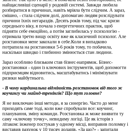
найщасливіші сценарії у родовій системі. Завжди любила
розбиратися в причинах, навіть мріяла бути слідчим. А зараз,
смішно, - стала слідчим долі, допомагаю людям розслідувати
причини їхніх негараздів. Десять років тому, під час кризи
середнього віку, я почала з енергетичних практик, щоб
підняти себе емоційно, а потім заглибилась у психологію -
отримала третю вищу освіту вже як класичний психолог. Але
розстановки мене закохали в себе.Коли я випадково
потрапила на розстановки 5-6 років тому, то побачила,
наскільки швидко і глибинно змінюється стан людини.
Зараз особливо близьким став бізнес-напрямок. Бізнес-
розстановки - один із ключових інструментів, щоб допомогти
підприємцям відновитись, масштабуватись і мінімізувати
ризики майбутнього.
- В чому кардинальна відмінність розстановок від того ж
коучингу чи майнд-тренінгів
?
Що тут головне
?
Я не виключаю інші методи, я за синергію. Часто до мене
приходять саме тоді, коли вже спробували все: коучинг,
планування, зміну команди. Розстановка ж може виявити ту
саму «ключову точку», невидиму логіці. Це як історія з
літаком: інженер постукав у одному місці, виправив поломку і
виставив рахунок у 10 тисяч доларів. «За що?» - запитали