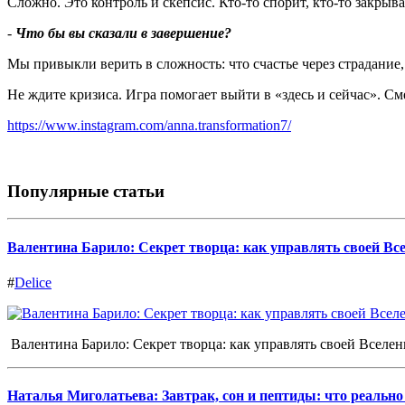
Сложно. Это контроль и скепсис. Кто-то спорит, кто-то закрыв
-
Что бы вы сказали в завершение
?
Мы привыкли верить в сложность: что счастье через страдание,
Не ждите кризиса. Игра помогает выйти в «здесь и сейчас». См
https://www.instagram.com/anna.transformation7/
Популярные статьи
Валентина Барило: Секрет творца: как управлять своей Вс
#
Delice
Валентина Барило: Секрет творца: как управлять своей Вселе
Наталья Миголатьева: Завтрак, сон и пептиды: что реальн