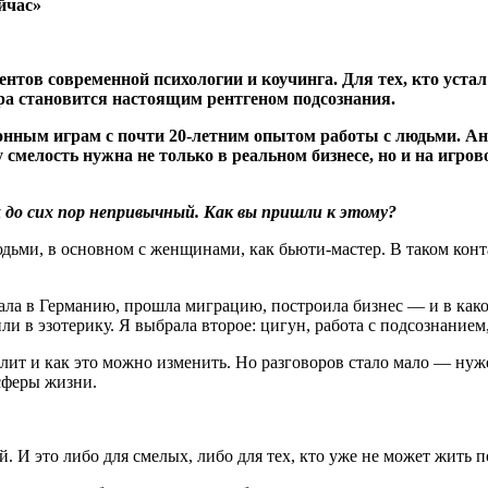
йчас»
тов современной психологии и коучинга. Для тех, кто устал
гра становится настоящим рентгеном подсознания.
онным играм с почти 20-летним опытом работы с людьми. Ан
смелость нужна не только в реальном бизнесе, но и на игров
до сих пор непривычный. Как вы пришли к этому
?
юдьми, в основном с женщинами, как бьюти-мастер. В таком кон
ала в Германию, прошла миграцию, построила бизнес — и в какой-
ли в эзотерику. Я выбрала второе: цигун, работа с подсознанием
болит и как это можно изменить. Но разговоров стало мало — н
сферы жизни.
й. И это либо для смелых, либо для тех, кто уже не может жить п