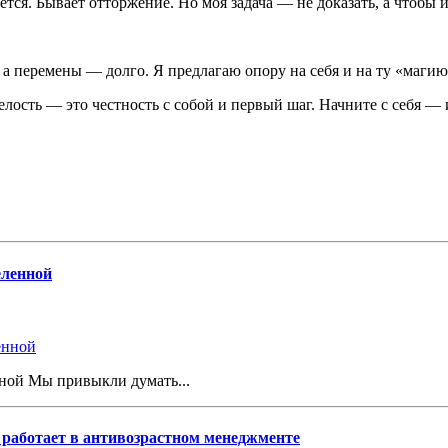
ается. Бывает отторжение. Но моя задача — не доказать, а чтобы
 а перемены — долго. Я предлагаю опору на себя и на ту «магию»
елость — это честность с собой и первый шаг. Начните с себя — 
еленной
нной Мы привыкли думать...
о работает в антивозрастном менеджменте