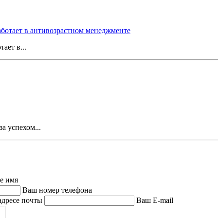
ает в...
а успехом...
е имя
Ваш номер телефона
адресе почты
Ваш E-mail