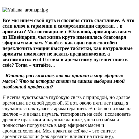
Все мы ищем свой путь и способы стать счастливее. А что
если ключ к гармонии и самореализации спрятан… в
ароматах? Мы поговорили с Юлианой, аромапрактиком
из Швейцарии, чья жизнь круто изменилась благодаря
эфирным маслам. Узнайте, как один вдох способен
переключить эмоции быстрее таблетки, как натуральные
ароматы помогают не искать предназначение, а
«вспомнить» его! Готовы к ароматному путешествию к
себе? Тогда – читайте…
- Юлиана, расскажите, как вы пришли в мир эфирных
масел? Что за история стоит за вашим выбором этой
необычной профессии?
Я всегда чувствовала глубокую связь с природой, но долгое
время шла не своей дорогой. И вот, около пяти лет назад, я
случайно столкнулась с ароматерапией. Это было похоже на
щелчок – я начала изучать, тестировать на себе, исследовать
древние практики и научные данные, ушла из найма и
полностью погрузилась в мир эфирных масел и
аромапсихологии. Моя практика сейчас – это синтез:
аромапсихология (как ароматы влияют на психику),