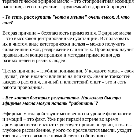
терапевтическое эфирное масло – это стопроцентная эссенция
растения, а его получение – трудоемкий и дорогой процесс!
- То есть, риск купить "кота в мешке" очень высок. А что
еще?
Вторая причина – безопасность применения. Эфирные масла
– это высококонцентрированные субстанции. Использовать
их в чистом виде категорически нельзя – можно получить
сильнейший ожог, раздражение слизистых. Проводник научит
правильным концентрациям и методам применения для
разных целей и разных людей.
Третья причина – глубина понимания. У каждого масла – своя
"душа", свои нюансы влияния на психику. Знание тонкостей
каждого растения, личный и клиентский опыт – это и есть
работа проводника.
- Все хотят быстрых результатов. Насколько быстро
эфирные масла могут начать "работать"?
Эфирные масла действуют мгновенно на уровне физиологии
и эмоций – это факт. Уже при первой встрече во время
аромадиагностики кто-то чувствует прилив энергии, кто-то –
глубокое расслабление, у кого-то проясняются мысли, уходит
тревога - это связано с прямой связью обоняния с