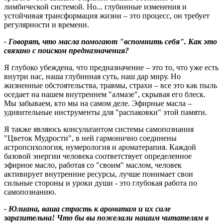
лимбической системой. Но... глубинные изменения и
устойчивая трансформация жизни – это процесс, он требует
регулярности и времени.
- Говорят, что масла помогают "вспомнить себя". Как это
связано с поиском предназначения?
Я глубоко убеждена, что предназначение – это то, что уже есть
внутри нас, наша глубинная суть, наш дар миру. Но
жизненные обстоятельства, травмы, страхи – все это как пыль
оседает на нашем внутреннем "алмазе", скрывая его блеск.
Мы забываем, кто мы на самом деле. Эфирные масла –
удивительные инструменты для "распаковки" этой памяти.
Я также являюсь консультантом системы самопознания
"Цветок Мудрости", в ней гармонично соединены
астропсихология, нумерология и ароматерапия. Каждой
базовой энергии человека соответствует определенное
эфирное масло, работая со "своим" маслом, человек
активирует внутренние ресурсы, лучше понимает свои
сильные стороны и уроки души - это глубокая работа по
самопознанию.
- Юлиана, ваша страсть к ароматам и их силе
заразительна! Что бы вы пожелали нашим читателям в