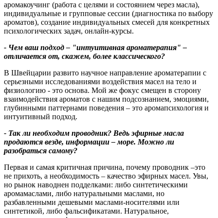
аромакоучинг (работа с целями и состоянием через масла),
индивидуальные и групповые сессии (диагностика по выбору
ароматов), создание индивидуальных смесей для конкретных
психологических задач, онлайн-курсы.
- Чем ваш подход – "интуитивная ароматерапия" –
отличается от, скажем, более классического?
В Швейцарии развито научное направление ароматерапии с
серьезными исследованиями воздействия масел на тело и
физиологию - это основа. Мой же фокус смещен в сторону
взаимодействия ароматов с нашим подсознанием, эмоциями,
глубинными паттернами поведения – это аромапсихология и
интуитивный подход.
- Так ли необходим проводник? Ведь эфирные масла
продаются везде, информации – море. Можно ли
разобраться самому?
Первая и самая критичная причина, почему проводник –это
не прихоть, а необходимость – качество эфирных масел. Увы,
но рынок наводнен подделками: либо синтетическими
аромамаслами, либо натуральными маслами, но
разбавленными дешевыми маслами-носителями или
синтетикой, либо фальсификатами. Натуральное,