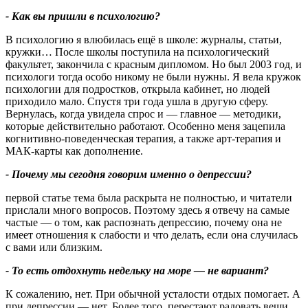
- Как вы пришли в психологию?
В психологию я влюбилась ещё в школе: журналы, статьи,
кружки… После школы поступила на психологический
факультет, закончила с красным дипломом. Но был 2003 год, и
психологи тогда особо никому не были нужны. Я вела кружок
психологии для подростков, открыла кабинет, но людей
приходило мало. Спустя три года ушла в другую сферу.
Вернулась, когда увидела спрос и — главное — методики,
которые действительно работают. Особенно меня зацепила
когнитивно‑поведенческая терапия, а также арт‑терапия и
МАК‑карты как дополнение.
- Почему мы сегодня говорим именно о депрессии?
первой статье тема была раскрыта не полностью, и читатели
прислали много вопросов. Поэтому здесь я отвечу на самые
частые — о том, как распознать депрессию, почему она не
имеет отношения к слабости и что делать, если она случилась
с вами или близким.
- То есть отдохнуть недельку на море — не вариант?
К сожалению, нет. При обычной усталости отдых помогает. А
при депрессии — нет. Более того, перестают радовать вещи,