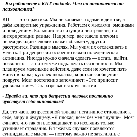
- Вы работаете в КПТ‑подходе. Чем он отличается от
психоанализа?
КПТ — это практика. Мы не копаемся годами в детстве, а
даём конкретные упражнения. Работаем с мыслями, эмоциями
и поведением. Большинство ситуаций нейтральны, но
интерпретации разные. Например, вас задели плечом в
переходе: один человек скажет «бывает», другой —
расстроится. Разница в мыслях. Мы учим их отслеживать и
менять. При депрессии особенно важна поведенческая
активация. Иногда нужно сначала сделать — встать, выйти,
позвонить — а потом уже подключать осознанность. Мы
планируем маленькие действия, даже если не хочется: пять
минут в парке, кусочек шоколада, короткое сообщение
подруге. Мозг постепенно запоминает: «Это приносит
удовольствие». Так разрывается круг апатии.
- Правда ли, что при депрессии человек постоянно
чувствует себя виноватым?
Да, это часть депрессивной триады: негативное отношение к
себе, миру и будущему. «Я плохая, всем без меня лучше». Мозг
считает, что так он вас защищает, но изоляция только
усиливает страдания. В тяжёлых случаях появляются
суицидальные мысли — поэтому важно не затягивать с