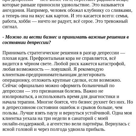
которые раньше приносили удовольствие. Это называется
ангедония. Например, человек обожал клубнику со сливками,
а теперь она на вкус как картон. И это касается всего: семья,
работа, хобби — ничто не радует, всё серое. Это тревожный
сигнал.
- Можно ли вести бизнес и принимать важные решения в
состоянии депрессии?
Принимать стратегические решения в разгар депрессии —
плохая идея. Префронтальная кора не справляется, всё
видится в чёрном свете. Любой риск кажется катастрофой,
любая возможность — ловушкой. Я рекомендую
клиенткам‑предпринимательницам делегировать
операционку, отложить крупные сделки, если возможно.
Сейчас официально можно оформить больничный по
депрессии — это признанная болезнь. Важно не
изолироваться, а использовать время для диагностики и
начала терапии. Многие боятся, что бизнес рухнет без них. Но
в депрессивном состоянии ошибок и срывов больше, чем
пользы. Лучше взять паузу и вернуться устойчивой. Одна моя
клиентка уехала на три недели в санаторий с моей
онлайн‑поддержкой, а агентство вели партнёры. Вернулась с
ясной головой и через полгода удвоила прибыль.