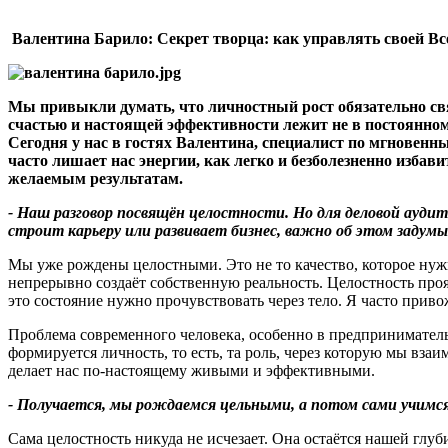
Валентина Барило:
Секрет творца: как управлять своей В
Мы привыкли думать, что личностный рост обязательно связ
счастью и настоящей эффективности лежит не в постоянном 
Сегодня у нас в гостях Валентина, специалист по мгновен
часто лишает нас энергии, как легко и безболезненно избав
желаемым результатам.
- Наш разговор посвящён целостности. Но для деловой ауд
строит карьеру или развивает бизнес, важно об этом задум
Мы уже рождены целостными. Это не то качество, которое нужно
непрерывно создаёт собственную реальность. Целостность проя
это состояние нужно прочувствовать через тело. Я часто прив
Проблема современного человека, особенно в предпринимательс
формируется личность, то есть, та роль, через которую мы вза
делает нас по-настоящему живыми и эффективными.
- Получается, мы рождаемся цельными, а потом сами учимся
Сама целостность никуда не исчезает. Она остаётся нашей глуб