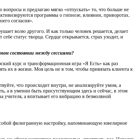
ю вопросы и предлагаю мягко «отпускать» то, что больше не
 активизируются программы о гипнозе, влиянии, приворотах.
оего согласия».
ушает волю другого. И как только человек решается, делает
 себе статус творца. Сердце открывается, страх уходит, и
сном состоянии между сессиями
?
рский курс и трансформационная игра «Я Есть» как раз
ть их в жизни. Моя цель не в том, чтобы привязать клиента к
твуйте, что происходит внутри, не анализируйте умом, а
ть, а в умении быть присутствующим здесь и сейчас, в этом
ва учителя, а впитывает его вибрацию в безмолвной
яет собой филигранную настройку, напоминающую ювелирное