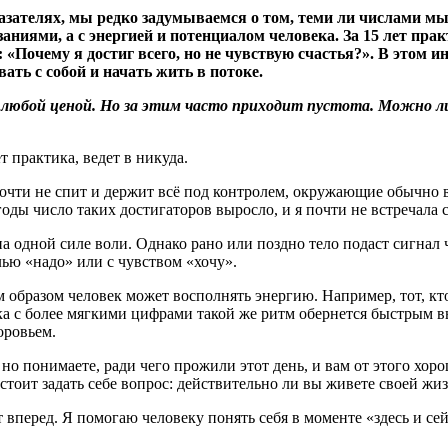
показателях, мы редко задумываемся о том, теми ли числами 
заниями, а с энергией и потенциалом человека. За 15 лет пра
«Почему я достиг всего, но не чувствую счастья
?
»
. В этом и
ть с собой и начать жить в потоке.
юбой ценой. Но за этим часто приходит пустота. Можно ли
т практика, ведет в никуда.
, почти не спит и держит всё под контролем, окружающие обычно
годы число таких достигаторов выросло, и я почти не встречала
на одной силе воли. Однако рано или поздно тело подаст сигна
лью «надо» или с чувством «хочу».
 образом человек может восполнять энергию. Например, тот, кто
ка с более мягкими цифрами такой же ритм обернется быстрым в
оровьем.
 но понимаете, ради чего прожили этот день, и вам от этого хоро
а стоит задать себе вопрос: действительно ли вы живете своей жи
т вперед. Я помогаю человеку понять себя в моменте «здесь и сей