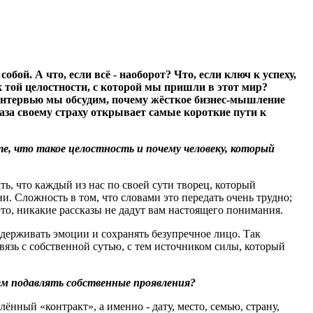
бой. А что, если всё - наоборот
?
Что, если ключ к успеху,
 той целостности, с которой мы пришли в этот мир
?
 интервью мы обсудим, почему жёсткое бизнес-мышление
лаза своему страху открывает самые короткие пути к
, что такое целостность и почему человеку, который
ь, что каждый из нас по своей сути творец, который
. Сложность в том, что словами это передать очень трудно;
то, никакие рассказы не дадут вам настоящего понимания.
сдерживать эмоции и сохранять безупречное лицо. Так
вязь с собственной сутью, с тем источником силы, который
ем подавлять собственные проявления
?
ённый «контракт», а именно - дату, место, семью, страну,