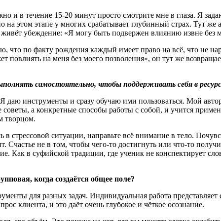
о и в течение 15-20 минут просто смотрите мне в глаза. Я зада
нно на этом этапе у многих срабатывает глубинный страх. Тут же
о живёт убеждение: «Я могу быть подвержен влиянию извне без м
, что по факту рождения каждый имеет право на всё, что не нар
т повлиять на меня без моего позволения», он тут же возвращает
ыполнять самостоятельно, чтобы поддерживать себя в ресур
 Я даю инструменты и сразу обучаю ими пользоваться. Мой авто
советы, а конкретные способы работы с собой, и учится применя
м творцом.
 в стрессовой ситуации, направьте всё внимание в тело. Почувс
. Счастье не в том, чтобы чего‑то достигнуть или что‑то получи
ие. Как в суфийской традиции, где ученик не конспектирует сло
упповая, когда создаётся общее поле
?
струменты для разных задач. Индивидуальная работа представл
рос клиента, и это даёт очень глубокое и чёткое осознание.