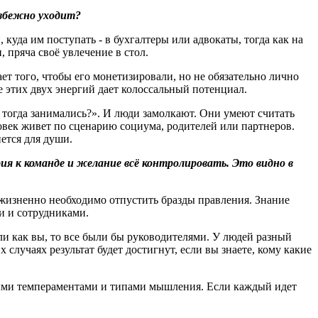
избежно уходит?
 куда им поступать - в бухгалтеры или адвокаты, тогда как на
 пряча своё увлечение в стол.
ает того, чтобы его монетизировали, но не обязательно лично
 этих двух энергий дает колоссальный потенциал.
ы тогда занимались?». И люди замолкают. Они умеют считать
еловек живет по сценарию социума, родителей или партнеров.
ется для души.
ия к команде и желание всё контролировать. Это видно в
о жизненно необходимо отпустить бразды правления. Знание
и и сотрудниками.
али как вы, то все были бы руководителями. У людей разный
случаях результат будет достигнут, если вы знаете, кому какие
зными темпераментами и типами мышления. Если каждый идет