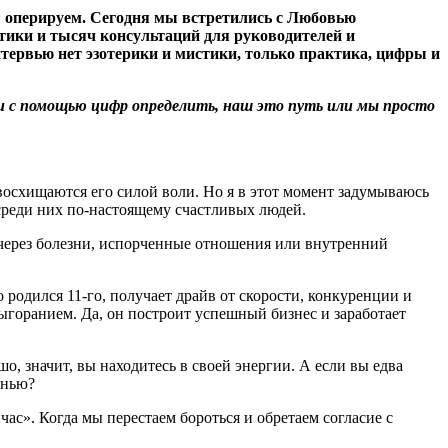
мы оперируем. Сегодня мы встретились с Любовью
ктики и тысяч консультаций для руководителей и
нтервью нет эзотерики и мистики, только практика, цифры и
 с помощью цифр определить, наш это путь или мы просто
 восхищаются его силой воли. Но я в этот момент задумываюсь
 среди них по-настоящему счастливых людей.
л через болезни, испорченные отношения или внутренний
 родился 11-го, получает драйв от скорости, конкуренции и
ыгоранием. Да, он построит успешный бизнес и заработает
шо, значит, вы находитесь в своей энергии. А если вы едва
знью?
час». Когда мы перестаем бороться и обретаем согласие с