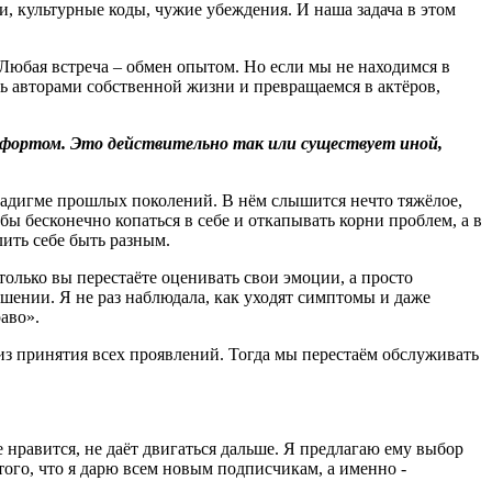
и, культурные коды, чужие убеждения. И наша задача в этом
 Любая встреча – обмен опытом. Но если мы не находимся в
ь авторами собственной жизни и превращаемся в актёров,
омфортом. Это действительно так или существует иной,
радигме прошлых поколений. В нём слышится нечто тяжёлое,
бы бесконечно копаться в себе и откапывать корни проблем, а в
лить себе быть разным.
только вы перестаёте оценивать свои эмоции, а просто
ешении. Я не раз наблюдала, как уходят симптомы и даже
раво».
из принятия всех проявлений. Тогда мы перестаём обслуживать
е нравится, не даёт двигаться дальше. Я предлагаю ему выбор
того, что я дарю всем новым подписчикам, а именно -