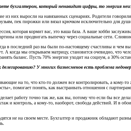
отаете бухгалтером, который ненавидит цифры, то энергия не
гие из них выросли на навязанных сценариях. Родители говорили,
рузьям, пек пирожки или вязал крючком исключительно для души,
ссия, которая кормит вас, это ваша база. А ваше хобби заслужив
артины или продвигать выпечку через социальные сети. Слияние
огда в последний раз вы были по-настоящему счастливы и чем в
гут. А когда мы открываем матрицу, становится очевидно, что ч
анять баланс. Пусть 70% энергии уходит на социум, а 30% остан
к делегированию
?
У многих бизнесменов есть проблема недовер
вающие на то, что кто-то должен все контролировать, а кому-т
сты», помогает понять, как выстраивать отношения с партнерам
делает работу точно так же, как вы, потому что если бы все дел
 и контроль, а кому-то, наоборот, свобода действий. И в обоих 
одятся не на своем месте. Бухгалтер и продажник обладают ра
ь.