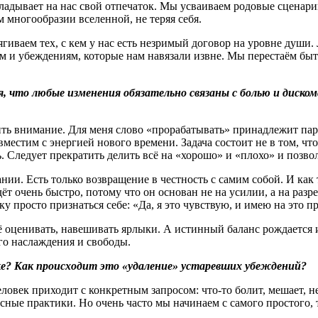
кладывает на нас свой отпечаток. Мы усваиваем родовые сценари
м многообразии вселенной, не теряя себя.
гиваем тех, с кем у нас есть незримый договор на уровне души.
м и убеждениям, которые нам навязали извне. Мы перестаём быт
я, что любые изменения обязательно связаны с болью и диск
ить внимание. Для меня слово «прорабатывать» принадлежит па
местим с энергией нового времени. Задача состоит не в том, что
ь. Следует прекратить делить всё на «хорошо» и «плохо» и позво
ии. Есть только возвращение в честность с самим собой. И как 
ёт очень быстро, потому что он основан не на усилии, а на разр
у просто признаться себе: «Да, я это чувствую, и имею на это п
ё оценивать, навешивать ярлыки. А истинный баланс рождается 
го наслаждения и свободы.
ке
?
Как происходит это «удаление» устаревших убеждений
?
еловек приходит с конкретным запросом: что-то болит, мешает, н
сные практики. Но очень часто мы начинаем с самого простого, 