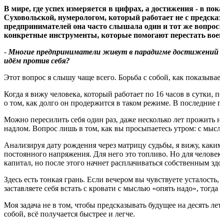
В мире, где успех измеряется в цифрах, а достижения - в 
Суховольской, нумерологом, который работает не с предска
предпринимателей она часто слышала один и тот же вопрос: 
конкретные инструменты, которые помогают перестать воева
-
Многие предприниматели живут в парадигме достижений л
идём против себя
?
Этот вопрос я слышу чаще всего. Борьба с собой, как показывае
Когда я вижу человека, который работает по 16 часов в сутки
о том, как долго он продержится в таком режиме. В последние 
Можно пересилить себя один раз, даже несколько лет прожить 
надлом. Вопрос лишь в том, как вы просыпаетесь утром: с мыс
Анализируя дату рождения через матрицу судьбы, я вижу, каким
постоянного напряжения. Для него это топливо. Но для челове
капитал, но после этого начнет расплачиваться собственным зд
Здесь есть тонкая грань. Если вечером вы чувствуете усталость,
заставляете себя встать с кровати с мыслью «опять надо», тогд
Моя задача не в том, чтобы предсказывать будущее на десять ле
собой, всё получается быстрее и легче.