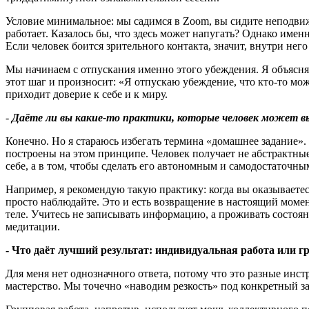
Условие минимальное: мы садимся в Zoom, вы сидите неподвижн
работает. Казалось бы, что здесь может напугать? Однако име
Если человек боится зрительного контакта, значит, внутри нег
Мы начинаем с отпускания именно этого убеждения. Я объясняю
этот шаг и произносит: «Я отпускаю убеждение, что кто-то може
приходит доверие к себе и к миру.
-
Даёте ли вы какие
‑
то практики, которые человек может в
Конечно. Но я стараюсь избегать термина «домашнее задание».
построены на этом принципе. Человек получает не абстрактные 
себе, а в том, чтобы сделать его автономным и самодостаточны
Например, я рекомендую такую практику: когда вы оказываетесь
просто наблюдайте. Это и есть возвращение в настоящий момент
теле. Учитесь не записывать информацию, а проживать состоян
медитации.
- Что даёт лучший результат: индивидуальная работа или гр
Для меня нет однозначного ответа, потому что это разные ин
мастерство. Мы точечно «наводим резкость» под конкретный зап