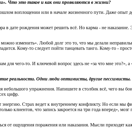
ги». Что это такое и как они проявляются в жизни
?
прошлом воплощении или в начале жизненного пути. Даже опыт д
ра в дате рождения может решить всё. Но карма - не наказание.
можно изменить». Любой долг это то, что мы делали неправильно
адится. Кому-то следует пойти танцевать танго. Кому-то - прост
ам для чего-то. И ключевой вопрос здесь не «за что мне это?», а
тие реальности. Одни люди оптимисты, другие пессимисты.
ля небольшого упражнения. Напишите в столбик всё, чего вы боит
сех цифр.
ет энергию. Страх ведет к внутреннему конфликту. Но если мы ф
только клиентов, что запись закроется на три года вперед», мозг
ься от ощущения поражения или наказания. Мысли приходят кажд