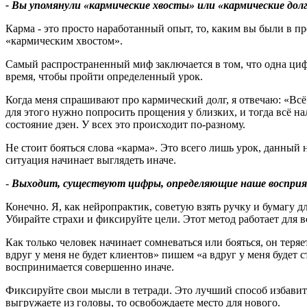
- Вы упомянули «кармические хвосты» или «кармические дол
Карма - это просто наработанный опыт, то, каким вы были в 
«кармическим хвостом».
Самый распространенный миф заключается в том, что одна циф
время, чтобы пройти определенный урок.
Когда меня спрашивают про кармический долг, я отвечаю: «Всё 
для этого нужно попросить прощения у близких, и тогда всё нал
состояние дзен. У всех это происходит по-разному.
Не стоит бояться слова «карма». Это всего лишь урок, данный н
ситуация начинает выглядеть иначе.
-
Выходит, существуют цифры, определяющие наше восприя
Конечно. Я, как нейропрактик, советую взять ручку и бумагу д
Убирайте страхи и фиксируйте цели. Этот метод работает для в
Как только человек начинает сомневаться или бояться, он теря
вдруг у меня не будет клиентов» пишем «а вдруг у меня будет с
воспринимается совершенно иначе.
Фиксируйте свои мысли в тетради. Это лучший способ избавит
выгружаете из головы, то освобождаете место для нового.