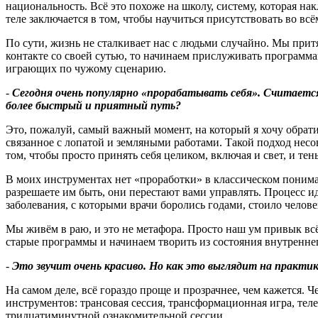
национальность. Всё это похоже на школу, систему, которая на
теле заключается в том, чтобы научиться присутствовать во всё
По сути, жизнь не сталкивает нас с людьми случайно. Мы притя
контакте со своей сутью, то начинаем прислуживать программа
играющих по чужому сценарию.
-
Сегодня очень популярно «прорабатывать себя». Считаетс
более быстрый и приятный путь
?
Это, пожалуй, самый важный момент, на который я хочу обрат
связанное с лопатой и земляными работами. Такой подход несов
том, чтобы просто принять себя целиком, включая и свет, и тен
В моих инструментах нет «проработки» в классическом пониман
разрешаете им быть, они перестают вами управлять. Процесс ид
заболевания, с которыми врачи боролись годами, стоило человек
Мы живём в раю, и это не метафора. Просто наш ум привык вс
старые программы и начинаем творить из состояния внутренне
-
Это звучит очень красиво. Но как это выглядит на практи
На самом деле, всё гораздо проще и прозрачнее, чем кажется. Ч
инструментов: трансовая сессия, трансформационная игра, теле
тридцатиминутной ознакомительной сессии.