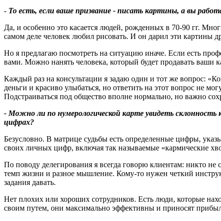
-
То есть, если ваше призвание - писать картины, а вы раб
Да, и особенно это касается людей, рожденных в 70-90 гг. Мно
самом деле человек любил рисовать. И он дарил эти картины д
Но я предлагаю посмотреть на ситуацию иначе. Если есть профе
вами. Можно нанять человека, который будет продавать ваши к
Каждый раз на консультации я задаю один и тот же вопрос: «К
деньги и красиво улыбаться, но ответить на этот вопрос не мо
Подстраиваться под общество вполне нормально, но важно сохр
- Можно ли по нумерологической карте увидеть склонность 
цифрах
?
Безусловно. В матрице судьбы есть определенные цифры, указы
своих личных цифр, включая так называемые «кармические хво
По поводу делегирования я всегда говорю клиентам: никто не с
темп жизни и разное мышление. Кому-то нужен четкий инструктаж
задания давать.
Нет плохих или хороших сотрудников. Есть люди, которые нах
своим путем, они максимально эффективны и приносят прибыл