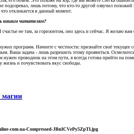
ля, его объём. Это похоже на хор, где вы можете слегка ошибит
не подозревал, лишь потому, что кто‑то другой озвучил похожий
и что откликается в данный момент.
ать нашим читателям
?
счастье не там, за горизонтом, оно здесь и сейчас. Я желаю вам
чужих программ. Начните с честности: признайте своё текущее с
м. Ваша задача - лишь разрешить этому проявиться. Осмельтесь 
ам нужен проводник на этом пути, я всегда готова прийти на по
у жизнь и почувствовать вкус свободы.
з магии