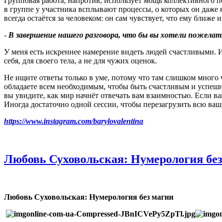
Групповая работа, напротив, использует мощь коллективного по
в группе у участника всплывают процессы, о которых он даже 
всегда остаётся за человеком: он сам чувствует, что ему ближе 
-
В завершение нашего разговора, что бы вы хотели пожел
У меня есть искреннее намерение видеть людей счастливыми. И 
себя, для своего тела, а не для чужих оценок.
Не ищите ответы только в уме, потому что там слишком много 
обладаете всем необходимым, чтобы быть счастливым и успешны
вы увидите, как мир начнёт отвечать вам взаимностью. Если в
Иногда достаточно одной сессии, чтобы перезагрузить всю ваш
https://www.instagram.com/barylovalentina
Любовь Суховольская: Нумерология бе
Любовь Суховольская: Нумерология без магии