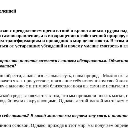
селенной
ан с преодолением препятствий и кропотливым трудом над со
самоисправлении, а в возвращении к собственной природе, к
ным трансформациям и проводник в мир целостности. В этом
иться от устаревших убеждений и почему умение смотреть в г
итории это понятие кажется слишком абстрактным. Объясните
ываться
?
 обрести, а наша изначальная суть, наша природа. Можно сказат
вляется как присутствие, признание себя источником своей жизни
ожу аналогию с интимной близостью: пока вы сами не испытали э
кой среде, заключается в том, что мы привыкли носить маски, 
имодействуем с окружающими. Однако за этой маской мы теряем с
 себя ломать
?
В какой момент мы теряем эту связь и начина
инной основой. Однако, приходя в этот мир, мы получаем определ