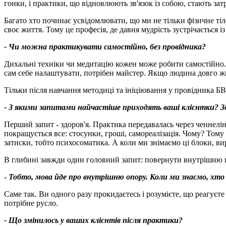
гонки, і практики, що відновлюють зв'язок із собою, стають за
Багато хто починає усвідомлювати, що ми не тільки фізичне тіло
своє життя. Тому це професія, де давня мудрість зустрічається 
- Чи можна практикувати самостійно, без провідника
?
Дихальні техніки чи медитацію кожен може робити самостійно.
сам себе налаштувати, потрібен майстер. Якщо людина довго жи
Тільки після навчання методиці та ініціювання у провідника Б
- З якими запитами найчастіше приходять ваші клієнтки
?
З
Перший запит - здоров'я. Практика передавалась через ченнелінг
покращується все: стосунки, гроші, самореалізація. Чому? Том
затиски, тобто психосоматика. А коли ми знімаємо ці блоки, вир
В глибині завжди один головний запит: повернути внутрішню ці
-
Тобто, мова йде про внутрішню опору. Коли ми знаємо, хто
Саме так. Ви одного разу прокидаєтесь і розумієте, що реагуєте 
потрібне русло.
- Що змінилось у ваших клієнтів після практики
?