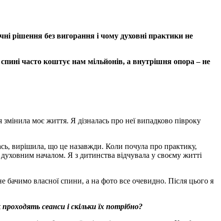
чні рішення без вигорання і чому духовні практики не
 спині часто коштує нам мільйонів, а внутрішня опора – не
 змінила моє життя. Я дізналась про неї випадково півроку
илась, вирішила, що це назавжди. Коли почула про практику,
 духовним началом. Я з дитинства відчувала у своєму житті
 не бачимо власної спини, а на фото все очевидно. Після цього я
 проходять сеанси і скільки їх потрібно
?