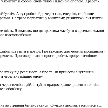
 контакт із собою, своїм тілом і власною опорою. Хребет -
йбутнім. А тут робота йде через тіло, енергію, глибинне
 травми. Не треба порпатись у минулому, ризикуючи витягнути
же шість. Я вважаю, що ця практика має бути в арсеналі кожної
все взаємопов'язане.
битись і піти в довіру. І це важливо для мене як провідника -
свідомлень. Проговорювання просто робить процес точнішим.
втечу від реальності, а про те, як принести внутрішній
, а через внутрішню опору.
а через точність дій. Інтуїція працює краще, рішення точніші.
е з обов'язку.
 на внутрішній баланс і сенси. Сучасна людина втомилась від