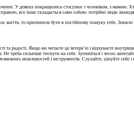
оченні. У деяких покращились стосунки з чоловіком, з мамою. Хто
правою, все інше складається само собою: потрібні люди знаходя
оє життя, то припинила бути в постійному пошуку себе. Зникло в
і та радості. Якщо ви читаєте це інтерв’ю і відчуваєте внутрішн
ня. Не треба сильніше тиснути на себе. Зупиніться і чесно запита
ас безмежних можливостей і інструментів. Слухайте, цінуйте себе і