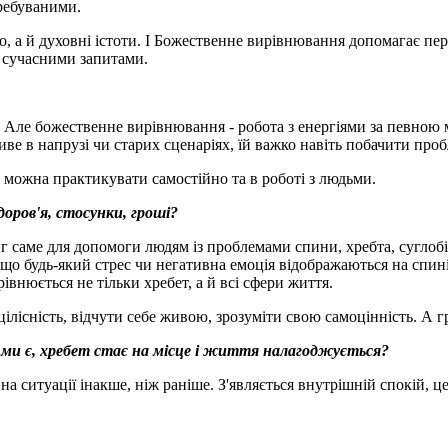
требуваними.
, а й духовні істоти. І Божественне вирівнювання допомагає пере
із сучасними запитами.
 Але божественне вирівнювання - робота з енергіями за певною
ве в напрузі чи старих сценаріях, їй важко навіть побачити про
В можна практикувати самостійно та в роботі з людьми.
доров'я,
стосунки
, гроші
?
 саме для допомоги людям із проблемами спини, хребта, суглобів.
у що будь-який стрес чи негативна емоція відображаються на спи
івнюється не тільки хребет, а й всі сфери життя.
лісність, відчути себе живою, зрозуміти свою самоцінність. А г
 ми є, хребет стає на місце і життя налагоджується
?
на ситуації інакше, ніж раніше. З'являється внутрішній спокій, це