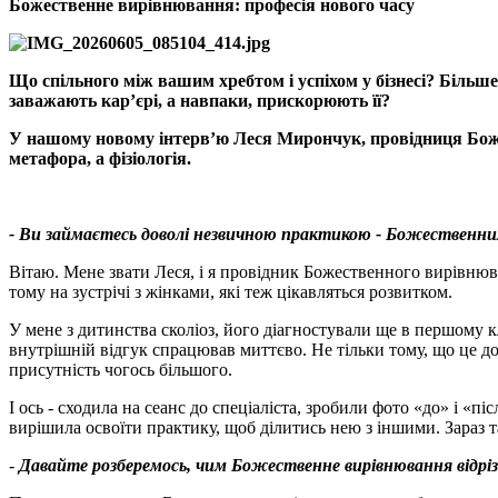
Божественне вирівнювання: професія нового часу
Що спільного між вашим хребтом і успіхом у бізнесі
?
Більше
заважають кар’єрі, а навпаки, прискорюють її
?
У нашому новому інтерв’ю Леся Мирончук, провідниця
Бож
метафора, а фізіологія.
- Ви займаєтесь доволі незвичною практикою - Божественни
Вітаю. Мене звати Леся, і я провідник Божественного вирівнюв
тому на зустрічі з жінками, які теж цікавляться розвитком.
У мене з дитинства сколіоз, його діагностували ще в першому кл
внутрішній відгук спрацював миттєво. Не тільки тому, що це до
присутність чогось більшого.
І ось - сходила на сеанс до спеціаліста, зробили фото «до» і «п
вирішила освоїти практику, щоб ділитись нею з іншими. Зараз 
-
Давайте розберемось
, чим Божественне вирівнювання відріз