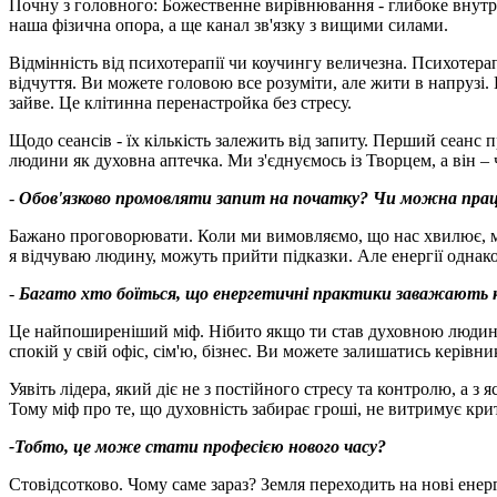
Почну з головного: Божественне вирівнювання - глибоке внутр
наша фізична опора, а ще канал зв'язку з вищими силами.
Відмінність від психотерапії чи коучингу величезна. Психотерап
відчуття. Ви можете головою все розуміти, але жити в напрузі
зайве. Це клітинна перенастройка без стресу.
Щодо сеансів - їх кількість залежить від запиту. Перший сеанс 
людини як духовна аптечка. Ми з'єднуємось із Творцем, а він – ч
-
Обов'язково промовляти запит на початку
?
Чи можна працю
Бажано проговорювати. Коли ми вимовляємо, що нас хвилює, ми с
я відчуваю людину, можуть прийти підказки. Але енергії однак
-
Багато хто боїться, що енергетичні практики заважають кар
Це найпоширеніший міф. Нібито якщо ти став духовною людиною
спокій у свій офіс, сім'ю, бізнес. Ви можете залишатись керів
Уявіть лідера, який діє не з постійного стресу та контролю, а з 
Тому міф про те, що духовність забирає гроші, не витримує крити
-Тобто, це може стати професією нового часу
?
Стовідсотково. Чому саме зараз? Земля переходить на нові енер