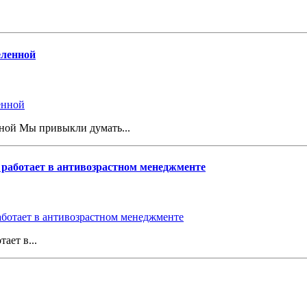
еленной
нной Мы привыкли думать...
о работает в антивозрастном менеджменте
ает в...