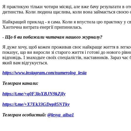
Я практикую тільки чотири місяці, але вже бачу результати в от
дитинства. Коли людина щаслива, коли вона займається своєю с
Найкращий приклад - я сама. Коли я впустила цю практику у св
Хаотична витрата енергії припинилась.
-
Що б ви побажали читачам нашого журналу
?
Я дуже хочу, щоб кожен проживав своє найкраще життя в легкост
показує, що ви виросли зі старого життя і готові до нового рів
відповідь. І знаходьте своїх спеціалістів, наставників. Зараз ч
який вам відгукується.
https://www.instagram.com/numerolog_lesia
Телеграм канали:
https://t.me/+q0F3loXBJN9kZjIy
https://t.me/+X7Ek33GDep85NTky
Телеграм особистий:
@lesya_alisa1