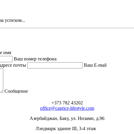
а успехом...
е имя
Ваш номер телефона
адресе почты
Ваш E-mail
Сообщение
+373 782 43202
office@caprice-lifestyle.com
Азербайджан, Баку, ул. Низами, д.96
Лэндмарк здание III, 3-4 этаж