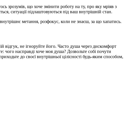
сь зрозумів, що хоче змінити роботу на ту, про яку мріяв з
ться, ситуації підлаштовуються під ваш внутрішній стан.
нутрішнє метання, розфокус, коли не знаєш, за що хапатись.
ій відгук, не ігноруйте його. Часто душа через дискомфорт
йте: чого насправді хоче моя душа? Дозвольте собі почути
 приходьте до своєї внутрішньої цілісності будь-яким способом,