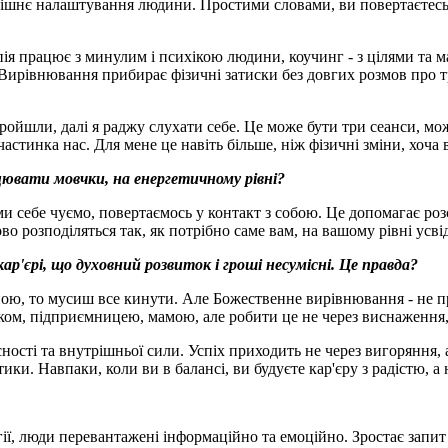
ішнє налаштування людини. Простими словами, ви повертаєтесь у
ія працює з минулим і психікою людини, коучинг - з цілями та ма
. Вирівнювання прибирає фізичні затиски без довгих розмов про
пройшли, далі я раджу слухати себе. Це може бути три сеанси, мо
астинка нас. Для мене це навіть більше, ніж фізичні зміни, хоча 
вати мовчки, на енергетичному рівні
?
ебе чуємо, повертаємось у контакт з собою. Це допомагає розсла
ово розподіляться так, як потрібно саме вам, на вашому рівні у
'єрі, що духовний розвиток і гроші несумісні. Це правда
?
, то мусиш все кинути. Але Божественне вирівнювання - не про 
ником, підприємницею, мамою, але робити це не через виснаження
ясності та внутрішньої сили. Успіх приходить не через вигоряння, 
ки. Навпаки, коли ви в балансі, ви будуєте кар'єру з радістю, а н
гії, люди перевантажені інформаційно та емоційно. Зростає запит