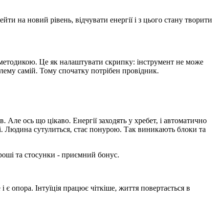
йти на новий рівень, відчувати енергії і з цього стану творити
 методикою. Це як налаштувати скрипку: інструмент не може
блему самій. Тому спочатку потрібен провідник.
 Але ось що цікаво. Енергії заходять у хребет, і автоматично
ні. Людина сутулиться, стає понурою. Так виникають блоки та
роші та стосунки - приємний бонус.
 і є опора. Інтуїція працює чіткіше, життя повертається в