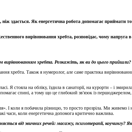
, ніж здається. Як енергетична робота допомагає приймати то
ественн
ого вирівнювання хребта, розповідає, чому напруга в
м вирівнюванням хребта. Розкажіть, як ви до цього прийшли
?
ання хребта. Також я нумеролог, але саме практика вирівнювання
асі. Я стояла на обліку, їздила в санаторії, на курорти – і змир
помагає спині, а тому що це глибокий зв'язок із першоджерелом,
ісля». І коли я побачила різницю, то просто прозріла. Ми живемо і
такі часи, коли енергетична допомога критично важлива.
няється від звичних речей: масажу, психотерапії, коучингу
?
Як