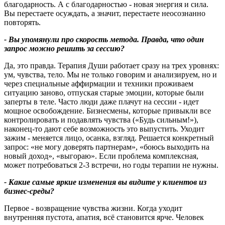
благодарность. А с благодарностью - новая энергия и сила.
Вы перестаете осуждать, а значит, перестаете неосознанно
повторять.
- Вы упомянули про скорость метода. Правда, что один
запрос можно решить за сессию
?
Да, это правда. Терапия Души работает сразу на трех уровнях:
ум, чувства, тело. Мы не только говорим и анализируем, но и
через специальные аффирмации и техники проживаем
ситуацию заново, отпуская старые эмоции, которые были
заперты в теле. Часто люди даже плачут на сессии - идет
мощное освобождение. Бизнесмены, которые привыкли все
контролировать и подавлять чувства («Будь сильным!»),
наконец-то дают себе возможность это выпустить. Уходит
зажим - меняется лицо, осанка, взгляд. Решается конкретный
запрос: «не могу доверять партнерам», «боюсь выходить на
новый доход», «выгораю». Если проблема комплексная,
может потребоваться 2-3 встречи, но годы терапии не нужны.
- Какие самые яркие изменения вы видите у клиентов из
бизнес-среды
?
Первое - возвращение чувства жизни. Когда уходит
внутренняя пустота, апатия, всё становится ярче. Человек