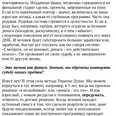
повторяемость. Неудачные браки, несколько сорвавшихся на
финальной стадии сделок, проекты, заброшенные на пике.
Если есть навязчивый повтор - значит, включилась не ваша
взрослая логика, а какая-то глубинная программа. Часто она
родовая. Родовая система стремится к целостности. Если в
роду был, например, предок, которого осудили за большие
деньги (посадили, раскулачили), и о нем «забыли»,
следующие поколения могут неосознанно помнить его через
ДНК. И человек будет саботировать большие заработки или,
заработав, быстро все спускать, как бы говоря системе:
«Смотрите, он не виноват, деньги - это действительно
опасно». Он проживает не свою судьбу, а не завершенную
кем-то другую жизнь.
- Это звучит как фатум. Значит, мы обречены повторять
судьбу наших предков
?
Вовсе нет! В этом сила метода Терапии Души. Мы можем
вернуться в тот момент, например, в 5 лет, когда вы приняли
решение «я нелюбимый» или «деньги - это зло». И как
взрослый, с новым ресурсом и пониманием,
передумать
,
отменить то детское решение. Когда человек находит
истинный смысл в том, что сделали родители (а они, даже
будучи неидеальными, всегда любят нас и неосознанно
показывают наши же внутренние программы), приходит