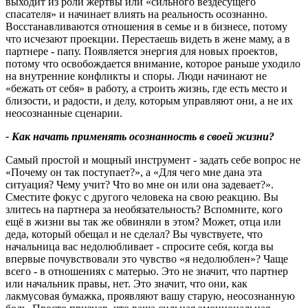
выходит из роли жертвы или «сильного вездесущего
спасателя» и начинает влиять на реальность осознанно.
Восстанавливаются отношения в семье и в бизнесе, потому
что исчезают проекции. Перестаешь видеть в жене маму, а в
партнере - папу. Появляется энергия для новых проектов,
потому что освобождается внимание, которое раньше уходило
на внутренние конфликты и споры. Люди начинают не
«бежать от себя» в работу, а строить жизнь, где есть место и
близости, и радости, и делу, которым управляют они, а не их
неосознанные сценарии.
- Как начать применять осознанность в своей жизни?
Самый простой и мощный инструмент - задать себе вопрос не
«Почему он так поступает?», а «Для чего мне дана эта
ситуация? Чему учит? Что во мне он или она задевает?».
Сместите фокус с другого человека на свою реакцию. Вы
злитесь на партнера за необязательность? Вспомните, кого
ещё в жизни вы так же обвиняли в этом? Может, отца или
деда, который обещал и не сделал? Вы чувствуете, что
начальница вас недолюбливает - спросите себя, когда вы
впервые почувствовали это чувство «я недолюблен»? Чаще
всего - в отношениях с матерью. Это не значит, что партнер
или начальник правы, нет. Это значит, что они, как
лакмусовая бумажка, проявляют вашу старую, неосознанную