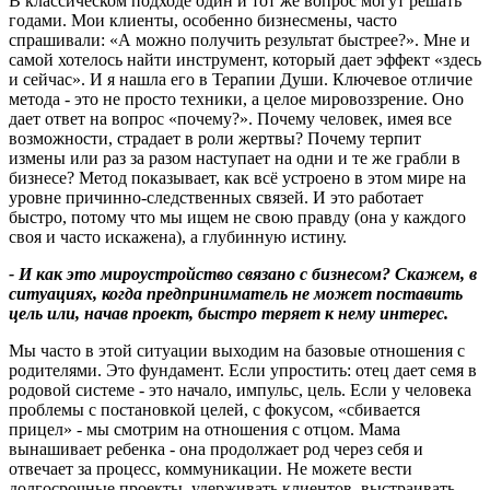
В классическом подходе один и тот же вопрос могут решать
годами. Мои клиенты, особенно бизнесмены, часто
спрашивали: «А можно получить результат быстрее?». Мне и
самой хотелось найти инструмент, который дает эффект «здесь
и сейчас». И я нашла его в Терапии Души. Ключевое отличие
метода - это не просто техники, а целое мировоззрение. Оно
дает ответ на вопрос «почему?». Почему человек, имея все
возможности, страдает в роли жертвы? Почему терпит
измены или раз за разом наступает на одни и те же грабли в
бизнесе? Метод показывает, как всё устроено в этом мире на
уровне причинно-следственных связей. И это работает
быстро, потому что мы ищем не свою правду (она у каждого
своя и часто искажена), а глубинную истину.
- И как это мироустройство связано с бизнесом
?
Скажем, в
ситуациях, когда предприниматель не может поставить
цель или, начав проект, быстро теряет к нему интерес.
Мы часто в этой ситуации выходим на базовые отношения с
родителями. Это фундамент. Если упростить: отец дает семя в
родовой системе - это начало, импульс, цель. Если у человека
проблемы с постановкой целей, с фокусом, «сбивается
прицел» - мы смотрим на отношения с отцом. Мама
вынашивает ребенка - она продолжает род через себя и
отвечает за процесс, коммуникации. Не можете вести
долгосрочные проекты, удерживать клиентов, выстраивать