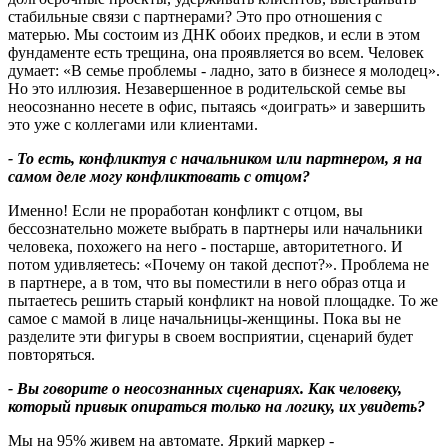
стабильные связи с партнерами? Это про отношения с
матерью. Мы состоим из ДНК обоих предков, и если в этом
фундаменте есть трещина, она проявляется во всем. Человек
думает: «В семье проблемы - ладно, зато в бизнесе я молодец».
Но это иллюзия. Незавершенное в родительской семье вы
неосознанно несете в офис, пытаясь «доиграть» и завершить
это уже с коллегами или клиентами.
- То есть, конфликтуя с начальником или партнером, я на
самом деле могу конфликтовать с отцом
?
Именно! Если не проработан конфликт с отцом, вы
бессознательно можете выбрать в партнеры или начальники
человека, похожего на него - постарше, авторитетного. И
потом удивляетесь: «Почему он такой деспот?». Проблема не
в партнере, а в том, что вы поместили в него образ отца и
пытаетесь решить старый конфликт на новой площадке. То же
самое с мамой в лице начальницы-женщины. Пока вы не
разделите эти фигуры в своем восприятии, сценарий будет
повторяться.
- Вы говорите о неосознанных сценариях. Как человеку,
который привык опираться только на логику, их увидеть
?
Мы на 95% живем на автомате. Яркий маркер -