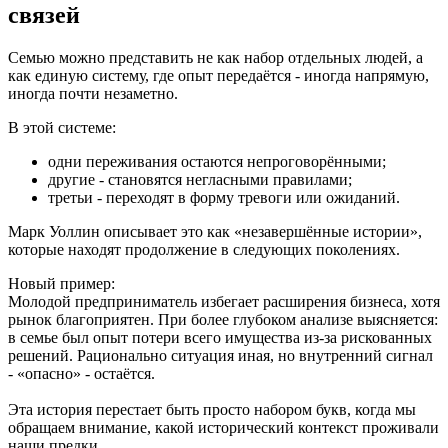
связе
й
Семью можно представить не как набор отдельных людей, а
как единую систему, где опыт передаётся - иногда напрямую,
иногда почти незаметно.
В этой системе:
одни переживания остаются непроговорёнными;
другие - становятся негласными правилами;
третьи - переходят в форму тревоги или ожиданий.
Марк Уоллин описывает это как «незавершённые истории»,
которые находят продолжение в следующих поколениях.
Новый пример:
Молодой предприниматель избегает расширения бизнеса, хотя
рынок благоприятен. При более глубоком анализе выясняется:
в семье был опыт потери всего имущества из-за рискованных
решений. Рационально ситуация иная, но внутренний сигнал
- «опасно» - остаётся.
Эта история перестает быть просто набором букв, когда мы
обращаем внимание, какой исторический контекст проживали
наши предки.