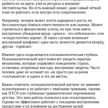
разбить их на шаги, учесть ресурсы и внешние
обстоятельства. Но есть важный нюанс: даже самый чёткий
план не работает, если внутри есть сопротивление.
Например, человек может хотеть карьерного роста, но
бессознательно бояться ответственности или оценки. Может
стремиться к финансовому успеху, но при этом иметь
внутренние убеждения вроде «деньги - это небезопасно» или
«я недостаточно хорош». В таких случаях возникает
внутренний конфликт: одна часть личности движется вперёд,
другая - тормозит.
Именно здесь подключается психоаналитическая глубина.
Психоаналитический коуч помогает увидеть скрытые
механизмы, которые управляют поведением: страхи,
установки, вторичные выгоды, внутренние запреты. Часто
человек даже не осознаёт их -он просто раз за разом
«спотыкается» в одних и тех же местах.
Важно отметить: психоаналитический коучинг не заменяет
психотерапию и не работает с тяжёлыми травмами, такими
как ПТСР или глубинные травматические переживания
детства. Это зона работы психолога или психотерапевта.
Однако он эффективно работает с текущими внутренними
процессами и их влиянием на достижение целей.