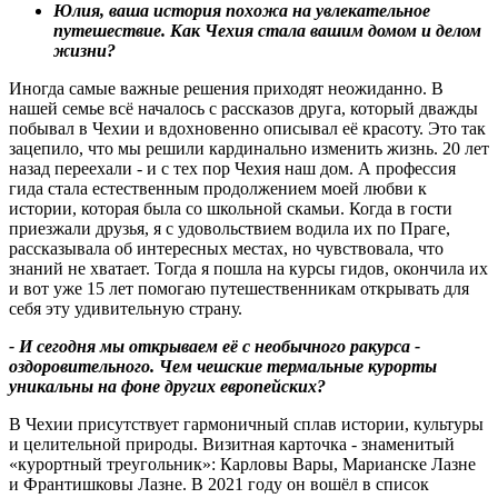
Юлия, ваша история похожа на увлекательное
путешествие. Как Чехия стала вашим домом и делом
жизни
?
Иногда самые важные решения приходят неожиданно. В
нашей семье всё началось с рассказов друга, который дважды
побывал в Чехии и вдохновенно описывал её красоту. Это так
зацепило, что мы решили кардинально изменить жизнь. 20 лет
назад переехали - и с тех пор Чехия наш дом. А профессия
гида стала естественным продолжением моей любви к
истории, которая была со школьной скамьи. Когда в гости
приезжали друзья, я с удовольствием водила их по Праге,
рассказывала об интересных местах, но чувствовала, что
знаний не хватает. Тогда я пошла на курсы гидов, окончила их
и вот уже 15 лет помогаю путешественникам открывать для
себя эту удивительную страну.
- И сегодня мы открываем её с необычного ракурса -
оздоровительного. Чем чешские термальные курорты
уникальны на фоне других европейских
?
В Чехии присутствует гармоничный сплав истории, культуры
и целительной природы. Визитная карточка - знаменитый
«курортный треугольник»: Карловы Вары, Марианске Лазне
и Франтишковы Лазне. В 2021 году он вошёл в список