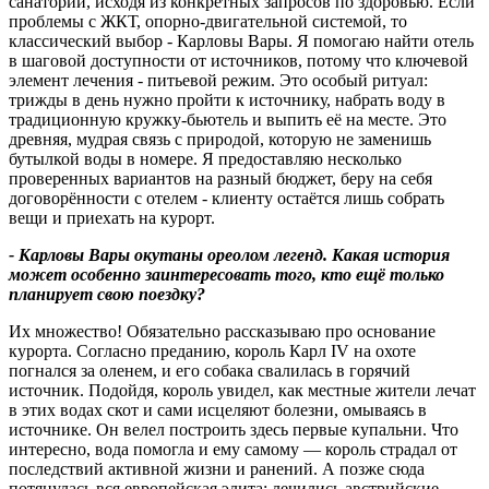
санаторий, исходя из конкретных запросов по здоровью. Если
проблемы с ЖКТ, опорно-двигательной системой, то
классический выбор - Карловы Вары. Я помогаю найти отель
в шаговой доступности от источников, потому что ключевой
элемент лечения - питьевой режим. Это особый ритуал:
трижды в день нужно пройти к источнику, набрать воду в
традиционную кружку-бьютель и выпить её на месте. Это
древняя, мудрая связь с природой, которую не заменишь
бутылкой воды в номере. Я предоставляю несколько
проверенных вариантов на разный бюджет, беру на себя
договорённости с отелем - клиенту остаётся лишь собрать
вещи и приехать на курорт.
- Карловы Вары окутаны ореолом легенд. Какая история
может особенно заинтересовать того, кто ещё только
планирует свою поездку
?
Их множество! Обязательно рассказываю про основание
курорта. Согласно преданию, король Карл IV на охоте
погнался за оленем, и его собака свалилась в горячий
источник. Подойдя, король увидел, как местные жители лечат
в этих водах скот и сами исцеляют болезни, омываясь в
источнике. Он велел построить здесь первые купальни. Что
интересно, вода помогла и ему самому — король страдал от
последствий активной жизни и ранений. А позже сюда
потянулась вся европейская элита: лечились австрийские