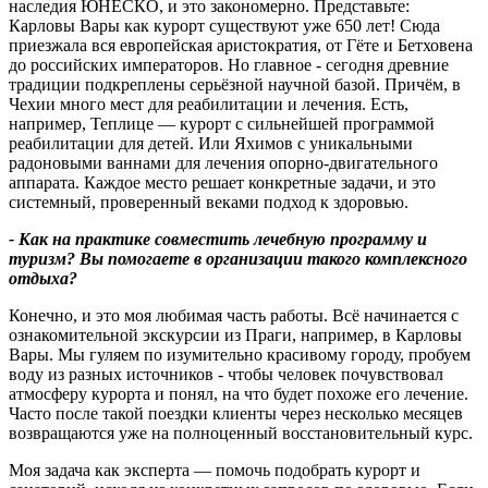
наследия ЮНЕСКО, и это закономерно. Представьте:
Карловы Вары как курорт существуют уже 650 лет! Сюда
приезжала вся европейская аристократия, от Гёте и Бетховена
до российских императоров. Но главное - сегодня древние
традиции подкреплены серьёзной научной базой. Причём, в
Чехии много мест для реабилитации и лечения. Есть,
например, Теплице — курорт с сильнейшей программой
реабилитации для детей. Или Яхимов с уникальными
радоновыми ваннами для лечения опорно-двигательного
аппарата. Каждое место решает конкретные задачи, и это
системный, проверенный веками подход к здоровью.
- Как на практике совместить лечебную программу и
туризм
?
Вы помогаете в организации такого комплексного
отдыха
?
Конечно, и это моя любимая часть работы. Всё начинается с
ознакомительной экскурсии из Праги, например, в Карловы
Вары. Мы гуляем по изумительно красивому городу, пробуем
воду из разных источников - чтобы человек почувствовал
атмосферу курорта и понял, на что будет похоже его лечение.
Часто после такой поездки клиенты через несколько месяцев
возвращаются уже на полноценный восстановительный курс.
Моя задача как эксперта — помочь подобрать курорт и