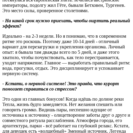
императоры, подолгу жил Гёте, бывали Бетховен, Тургенев.
Это место силы, проверенное столетиями.
- На какой срок нужно приехать, чтобы ощутить реальный
эффект
?
Идеально - на 2-3 недели. Но я понимаю, что в современном
ритме это роскошь. Поэтому даже 10-14 дней - отличный
вариант для перезагрузки и укрепления организма. Личный
опыт: я бывала там дважды всего по 5 дней, и даже этого
хватило, чтобы почувствовать, как тело перестраивается,
уходит напряжение. Главное — выработать правильный ритм:
вода, прогулки, отдых. Это дисциплинирует и успокаивает
нервную систему.
- Кстати, о нервной системе! Это правда, что курорт
помогает справиться со стрессом
?
Это один из главных бонусов! Когда идёшь по долине реки
Тепла, жизнь будто замедляется. Нет желания спешить или
говорить громко. Видишь пары, неспешно идущие от
источника к источнику - олицетворение заботы друг о друге и
совместного ритуала расслабления. Атмосфера города, его
архитектура, парки - всё работает на глубокий релакс. Кстати,
для девушек есть «волшебный» Змеиный источник. Легенда