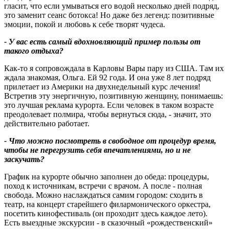
гласит, что если умываться его водой несколько дней подряд,
это заменит сеанс ботокса! Но даже без легенд: позитивные
эмоции, покой и любовь к себе творят чудеса.
- У вас есть самый вдохновляющий пример пользы от
такого отдыха
?
Как-то я сопровождала в Карловы Вары пару из США. Там их
ждала знакомая, Ольга. Ей 92 года. И она уже 8 лет подряд
прилетает из Америки на двухнедельный курс лечения!
Встретив эту энергичную, позитивную женщину, понимаешь:
это лучшая реклама курорта. Если человек в таком возрасте
преодолевает полмира, чтобы вернуться сюда, - значит, это
действительно работает.
- Что можно посмотреть в свободное от процедур время,
чтобы не перегрузить себя впечатлениями, но и не
заскучать
?
График на курорте обычно заполнен до обеда: процедуры,
поход к источникам, встречи с врачом. А после - полная
свобода. Можно наслаждаться самим городом: сходить в
театр, на концерт старейшего филармонического оркестра,
посетить кинофестиваль (он проходит здесь каждое лето).
Есть выездные экскурсии - в сказочный «рождественский»