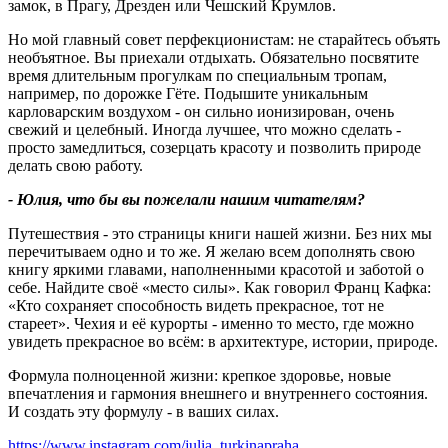
замок, в Прагу, Дрезден или Чешский Крумлов.
Но мой главный совет перфекционистам: не старайтесь объять
необъятное. Вы приехали отдыхать. Обязательно посвятите
время длительным прогулкам по специальным тропам,
например, по дорожке Гёте. Подышите уникальным
карловарским воздухом - он сильно ионизирован, очень
свежий и целебный. Иногда лучшее, что можно сделать -
просто замедлиться, созерцать красоту и позволить природе
делать свою работу.
- Юлия, что бы вы пожелали нашим читателям
?
Путешествия - это страницы книги нашей жизни. Без них мы
перечитываем одно и то же. Я желаю всем дополнять свою
книгу яркими главами, наполненными красотой и заботой о
себе. Найдите своё «место силы». Как говорил Франц Кафка:
«Кто сохраняет способность видеть прекрасное, тот не
стареет». Чехия и её курорты - именно то место, где можно
увидеть прекрасное во всём: в архитектуре, истории, природе.
Формула полноценной жизни: крепкое здоровье, новые
впечатления и гармония внешнего и внутреннего состояния.
И создать эту формулу - в ваших силах.
https://www.instagram.com/julia_turkinapraha