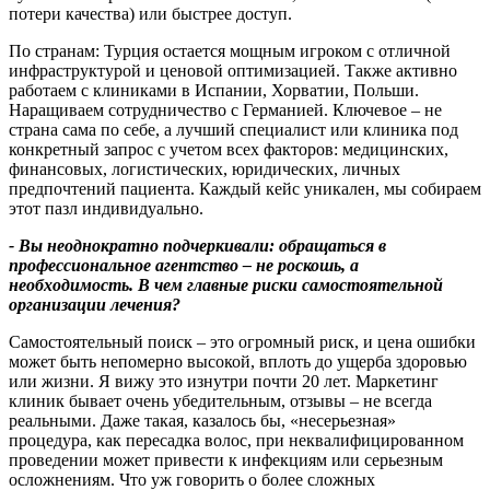
потери качества) или быстрее доступ.
По странам: Турция остается мощным игроком с отличной
инфраструктурой и ценовой оптимизацией. Также активно
работаем с клиниками в Испании, Хорватии, Польши.
Наращиваем сотрудничество с Германией. Ключевое – не
страна сама по себе, а лучший специалист или клиника под
конкретный запрос с учетом всех факторов: медицинских,
финансовых, логистических, юридических, личных
предпочтений пациента. Каждый кейс уникален, мы собираем
этот пазл индивидуально.
- Вы неоднократно подчеркивали
:
обращаться в
профессиональное агентство – не роскошь
,
а
необходимость
.
В чем главные риски самостоятельной
организации лечения
?
Самостоятельный поиск – это огромный риск, и цена ошибки
может быть непомерно высокой, вплоть до ущерба здоровью
или жизни. Я вижу это изнутри почти 20 лет. Маркетинг
клиник бывает очень убедительным, отзывы – не всегда
реальными. Даже такая, казалось бы, «несерьезная»
процедура, как пересадка волос, при неквалифицированном
проведении может привести к инфекциям или серьезным
осложнениям. Что уж говорить о более сложных