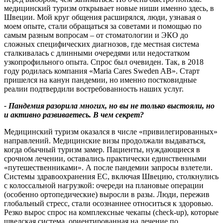
медицинский туризм открывает новые ниши именно здесь, в
Швеции. Мой круг общения расширялся, люди, узнавая о
моем опыте, стали обращаться за советами и помощью по
самым разным вопросам – от стоматологии и ЭКО до
сложных специфических диагнозов, где местная система
сталкивалась с длинными очередями или недостатком
узкопрофильного опыта. Спрос был очевиден. Так, в 2018
году родилась компания «Maria Cares Sweden AB». Старт
пришелся на канун пандемии, но именно постковидные
реалии подтвердили востребованность наших услуг.
-
Пандемия разорила многих
,
но вы не только выстояли
,
но
и активно развиваетесь
. В чем секрет
?
Медицинский туризм оказался в числе «привилегированных»
направлений. Медицинские визы продолжали выдаваться,
когда обычный туризм замер. Пациенты, нуждающиеся в
срочном лечении, оставались практически единственными
«путешественниками». А после пандемии запросы взлетели.
Системы здравоохранения ЕС, включая Швецию, столкнулись
с колоссальной нагрузкой: очереди на плановые операции
(особенно ортопедические) выросли в разы. Люди, пережив
глобальный стресс, стали осознаннее относиться к здоровью.
Резко вырос спрос на комплексные чекапы (check-up), которые
шведская система, ориентированная на лечение по