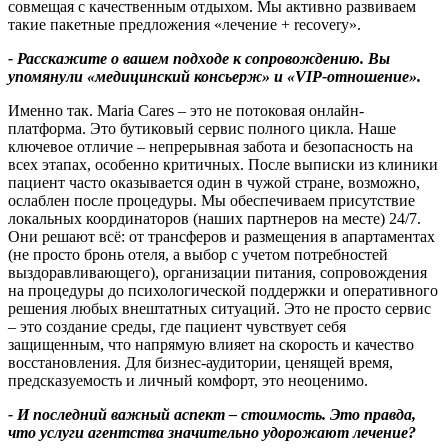
совмещая с качественным отдыхом. Мы активно развиваем
такие пакетные предложения «лечение + recovery».
- Расскажите о вашем подходе к сопровождению
.
Вы
упомянули «медицинский консьерж» и «
VIP-
отношение»
.
Именно так. Maria Cares – это не потоковая онлайн-
платформа. Это бутиковый сервис полного цикла. Наше
ключевое отличие – непрерывная забота и безопасность на
всех этапах, особенно критичных. После выписки из клиники
пациент часто оказывается один в чужой стране, возможно,
ослаблен после процедуры. Мы обеспечиваем присутствие
локальных координаторов (наших партнеров на месте) 24/7.
Они решают всё: от трансферов и размещения в апартаментах
(не просто бронь отеля, а выбор с учетом потребностей
выздоравливающего), организации питания, сопровождения
на процедуры до психологической поддержки и оперативного
решения любых внештатных ситуаций. Это не просто сервис
– это создание среды, где пациент чувствует себя
защищенным, что напрямую влияет на скорость и качество
восстановления. Для бизнес-аудитории, ценящей время,
предсказуемость и личный комфорт, это неоценимо.
- И последний важный аспект – стоимость
.
Это правда
,
что услуги агентства значительно удорожают лечение
?