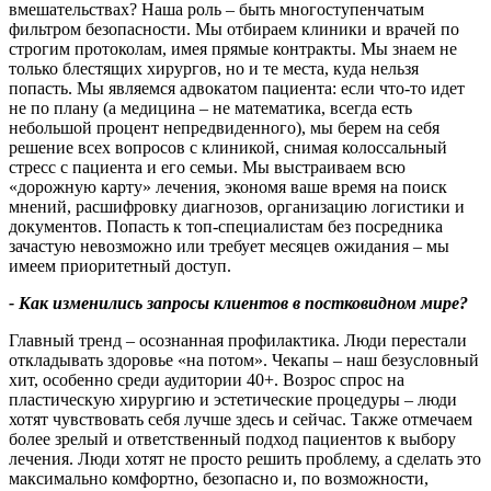
вмешательствах? Наша роль – быть многоступенчатым
фильтром безопасности. Мы отбираем клиники и врачей по
строгим протоколам, имея прямые контракты. Мы знаем не
только блестящих хирургов, но и те места, куда нельзя
попасть. Мы являемся адвокатом пациента: если что-то идет
не по плану (а медицина – не математика, всегда есть
небольшой процент непредвиденного), мы берем на себя
решение всех вопросов с клиникой, снимая колоссальный
стресс с пациента и его семьи. Мы выстраиваем всю
«дорожную карту» лечения, экономя ваше время на поиск
мнений, расшифровку диагнозов, организацию логистики и
документов. Попасть к топ-специалистам без посредника
зачастую невозможно или требует месяцев ожидания – мы
имеем приоритетный доступ.
- Как изменились запросы клиентов в постковидном мире
?
Главный тренд – осознанная профилактика. Люди перестали
откладывать здоровье «на потом». Чекапы – наш безусловный
хит, особенно среди аудитории 40+. Возрос спрос на
пластическую хирургию и эстетические процедуры – люди
хотят чувствовать себя лучше здесь и сейчас. Также отмечаем
более зрелый и ответственный подход пациентов к выбору
лечения. Люди хотят не просто решить проблему, а сделать это
максимально комфортно, безопасно и, по возможности,