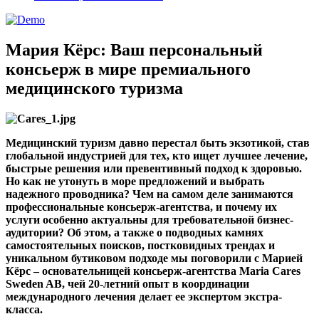
Мария Кёрс: Ваш персональный
консьерж в мире премиального
медицинского туризма
Медицинский туризм давно перестал быть экзотикой
,
став
глобальной индустрией для тех
,
кто ищет лучшее лечение
,
быстрые решения или превентивный подход к здоровью
.
Но как не утонуть в море предложений и выбрать
надежного проводника
?
Чем на самом деле занимаются
профессиональные консьерж
-
агентства
,
и почему их
услуги особенно актуальны для требовательной бизнес
-
аудитории
?
Об этом
,
а также о подводных камнях
самостоятельных поисков
,
постковидных трендах и
уникальном бутиковом подходе мы поговорили с Марией
Кёрс – основательницей консьерж
-
агентства
Maria Cares
Sweden AB,
чей
20-
летний опыт в координации
международного лечения делает ее экспертом экстра
-
класса
.