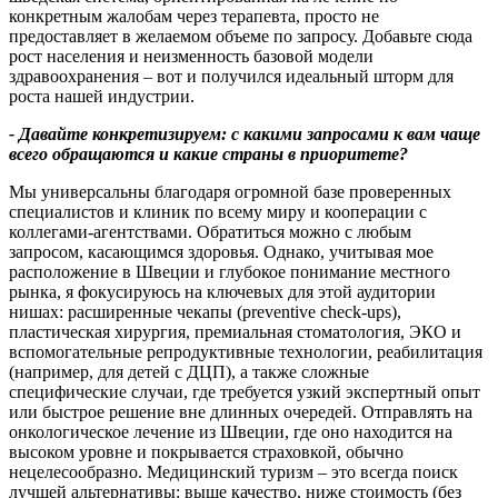
конкретным жалобам через терапевта, просто не
предоставляет в желаемом объеме по запросу. Добавьте сюда
рост населения и неизменность базовой модели
здравоохранения – вот и получился идеальный шторм для
роста нашей индустрии.
- Давайте конкретизируем: с какими запросами к вам чаще
всего обращаются и какие страны в приоритете
?
Мы универсальны благодаря огромной базе проверенных
специалистов и клиник по всему миру и кооперации с
коллегами-агентствами. Обратиться можно с любым
запросом, касающимся здоровья. Однако, учитывая мое
расположение в Швеции и глубокое понимание местного
рынка, я фокусируюсь на ключевых для этой аудитории
нишах: расширенные чекапы (preventive check-ups),
пластическая хирургия, премиальная стоматология, ЭКО и
вспомогательные репродуктивные технологии, реабилитация
(например, для детей с ДЦП), а также сложные
специфические случаи, где требуется узкий экспертный опыт
или быстрое решение вне длинных очередей. Отправлять на
онкологическое лечение из Швеции, где оно находится на
высоком уровне и покрывается страховкой, обычно
нецелесообразно. Медицинский туризм – это всегда поиск
лучшей альтернативы: выше качество, ниже стоимость (без