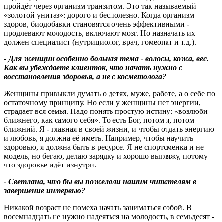
пройдёт через организм транзитом. Это так называемый
«золотой унитаз»: дорого и бесполезно. Когда организм
здоров, биодобавки становятся очень эффективными -
продлевают молодость, включают мозг. Но назначать их
должен специалист (нутрициолог, врач, гомеопат и т.д.).
-
Для женщин особенно больная тема - волосы, кожа, вес.
Как вы убеждаете клиенток, что начать нужно с
восстановления здоровья, а не с косметолога
?
Женщины привыкли думать о детях, муже, работе, а о себе по
остаточному принципу. Но если у женщины нет энергии,
страдает вся семья. Надо понять простую истину: «возлюби
ближнего, как самого себя». То есть Бог, потом я, потом
ближний. Я - главная в своей жизни, и чтобы отдать энергию
и любовь, я должна её иметь. Например, чтобы научить
здоровью, я должна быть в ресурсе. Я не спортсменка и не
модель, но бегаю, делаю зарядку и хорошо выгляжу, потому
что здоровье идёт изнутри.
- Светлана, что бы вы пожелали нашим читателям в
завершение интервью
?
Никакой возраст не помеха начать заниматься собой. В
восемнадцать не нужно надеяться на молодость, в семьдесят -