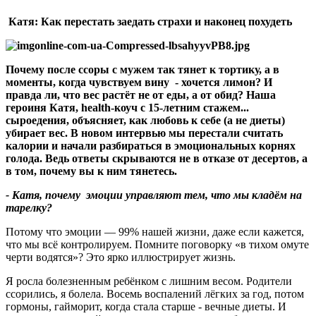
Катя: Как перестать заедать страхи и наконец похудеть
Почему после ссоры с мужем так тянет к тортику, а в
моменты, когда чувствуем вину - хочется лимон
?
И
правда ли, что вес растёт не от еды, а от обид
?
Наша
героиня Катя,
health
-коуч с 15-летним стажем...
сыроедения, объясняет, как любовь к себе (а не диеты)
убирает вес. В новом интервью мы перестали считать
калории и начали разбираться в эмоциональных корнях
голода. Ведь ответы скрываются не в отказе от десертов, а
в том, почему вы к ним тянетесь.
- Катя, почему эмоции управляют тем, что мы кладём на
тарелку
?
Потому что эмоции — 99% нашей жизни, даже если кажется,
что мы всё контролируем. Помните поговорку «в тихом омуте
черти водятся»? Это ярко иллюстрирует жизнь.
Я росла болезненным ребёнком с лишним весом. Родители
ссорились, я болела. Восемь воспалений лёгких за год, потом
гормоны, гайморит, когда стала старше - вечные диеты. И