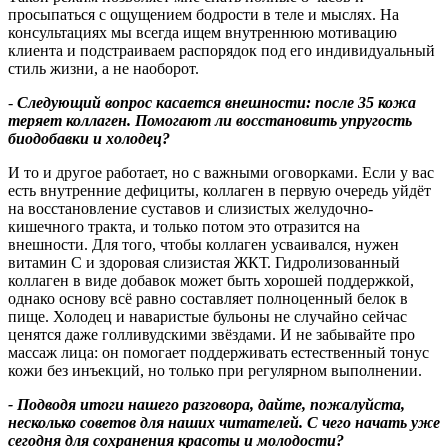
просыпаться с ощущением бодрости в теле и мыслях. На
консультациях мы всегда ищем внутреннюю мотивацию
клиента и подстраиваем распорядок под его индивидуальный
стиль жизни, а не наоборот.
-
Следующий вопрос касается внешности: после 35 кожа
теряет коллаген. Помогают ли восстановить упругость
биодобавки и холодец
?
И то и другое работает, но с важными оговорками. Если у вас
есть внутренние дефициты, коллаген в первую очередь уйдёт
на восстановление суставов и слизистых желудочно-
кишечного тракта, и только потом это отразится на
внешности. Для того, чтобы коллаген усваивался, нужен
витамин С и здоровая слизистая ЖКТ. Гидролизованный
коллаген в виде добавок может быть хорошей поддержкой,
однако основу всё равно составляет полноценный белок в
пище. Холодец и наваристые бульоны не случайно сейчас
ценятся даже голливудскими звёздами. И не забывайте про
массаж лица: он помогает поддерживать естественный тонус
кожи без инъекций, но только при регулярном выполнении.
- Подводя итоги нашего разговора, дайте, пожалуйста,
несколько советов для наших читателей. С чего начать уже
сегодня для сохранения красоты и молодости
?