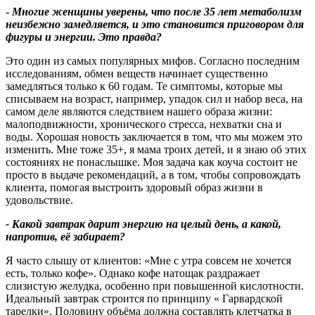
-
Многие женщины уверены, что после 35 лет метаболизм
неизбежно замедляется, и это становится приговором для
фигуры и энергии. Это правда
?
Это один из самых популярных мифов. Согласно последним
исследованиям, обмен веществ начинает существенно
замедляться только к 60 годам. Те симптомы, которые мы
списываем на возраст, например, упадок сил и набор веса, на
самом деле являются следствием нашего образа жизни:
малоподвижности, хронического стресса, нехватки сна и
воды. Хорошая новость заключается в том, что мы можем это
изменить. Мне тоже 35+, я мама троих детей, и я знаю об этих
состояниях не понаслышке. Моя задача как коуча состоит не
просто в выдаче рекомендаций, а в том, чтобы сопровождать
клиента, помогая выстроить здоровый образ жизни в
удовольствие.
- Какой завтрак дарит энергию на целый день, а какой,
напротив, её забирает
?
Я часто слышу от клиентов: «Мне с утра совсем не хочется
есть, только кофе». Однако кофе натощак раздражает
слизистую желудка, особенно при повышенной кислотности.
Идеальный завтрак строится по принципу « Гарвардской
тарелки». Половину объёма должна составлять клетчатка в