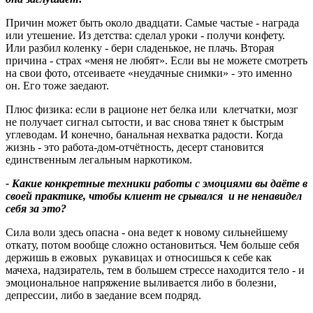
Причин может быть около двадцати. Самые частые - награда
или утешение. Из детства: сделал уроки - получи конфету.
Или разбил коленку - бери сладенькое, не плачь. Вторая
причина - страх «меня не любят». Если вы не можете смотреть
на свои фото, отсеиваете «неудачные снимки» - это именно
он. Его тоже заедают.
Плюс физика: если в рационе нет белка или клетчатки, мозг
не получает сигнал сытости, и вас снова тянет к быстрым
углеводам. И конечно, банальная нехватка радости. Когда
жизнь - это работа-дом-отчётность, десерт становится
единственным легальным наркотиком.
- Какие конкретные техники работы с эмоциями вы даёте в
своей практике, чтобы клиент не срывался и не ненавидел
себя за это
?
Сила воли здесь опасна - она ведет к новому сильнейшему
откату, потом вообще сложно остановиться. Чем больше себя
держишь в ежовых рукавицах и относишься к себе как
мачеха, надзиратель, тем в большем стрессе находится тело - и
эмоциональное напряжение выливается либо в болезни,
депрессии, либо в заедание всем подряд.