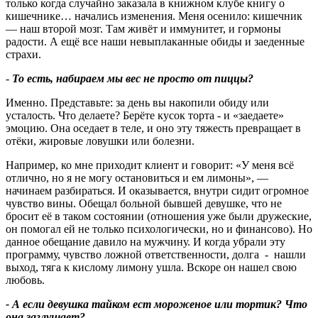
только когда случайно заказала в книжном клубе книгу о
кишечнике… начались изменения. Меня осенило: кишечник
— наш второй мозг. Там живёт и иммунитет, и гормоны
радости. А ещё все наши невыплаканные обиды и заеденные
страхи.
-
То есть, набираем мы вес не просто от пиццы
?
Именно. Представьте: за день вы накопили обиду или
усталость. Что делаете? Берёте кусок торта - и «заедаете»
эмоцию. Она оседает в теле, и оно эту тяжесть превращает в
отёки, жировые ловушки или болезни.
Например, ко мне приходит клиент и говорит: «У меня всё
отлично, но я не могу остановиться и ем лимоны», —
начинаем разбираться. И оказывается, внутри сидит огромное
чувство вины. Обещал больной бывшей девушке, что не
бросит её в таком состоянии (отношения уже были дружеские,
он помогал ей не только психологически, но и финансово). Но
данное обещание давило на мужчину. И когда убрали эту
программу, чувство ложной ответственности, долга - нашли
выход, тяга к кислому лимону ушла. Вскоре он нашел свою
любовь.
- А если девушка тайком ест мороженое или тортик
?
Что
она заглушает
?