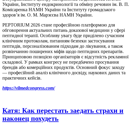
України, Інституту ендокринології та обміну речовин ім. В. П.
Комісаренка НАМН України та Інституту громадського
здоров’я ім. О. М. Марзєєва НАМН України.
PEPTORIUM 2026 стане професійною платформою для
обговорення актуальних питань доказової медицини у сфері
пептидної терапії. Особливу увагу буде приділено сучасним
клінічним протоколам, питанням безпеки застосування
пептидів, персоналізованим підходам до лікування, а також
розвінчанню поширених міфів щодо пептидних препаратів.
Принциповою позицією організаторів є відсутність рекламної
складової. У рамках конгресу не передбачено просування
брендів або комерційних продуктів. Основний фокус заходу
— професійний аналіз клінічного досвіду, наукових даних та
практичних кейсів.
https://vilmedcongress.com/
Катя: Как перестать заедать страхи и
наконец похудеть