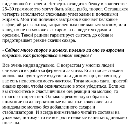
виде овощей и зелени. Четверть отводится белку в количестве
25–30 граммов: это могут быть яйца, рыба, творог. Оставшаяся
четверть заполняется сложными углеводами и полезными
жирами. Мой топ полезных завтраков включает белковые
вафли, яйца с салатом, заправленным оливковым маслом, или
кашу, но не на молоке с сахаром, а на воде с ягодами и
орехами. Такой рацион гарантирует сытость до обеда и
предотвращает резкие скачки сахара.
-
Сейчас много споров о молоке, полезно ли оно во взрослом
возрасте. Как разобраться в этом вопросе
?
Все очень индивидуально. С возрастом у многих людей
снижается выработка фермента лактазы. Если после стакана
молока вы чувствуете вздутие или дискомфорт, вероятно, у
вас есть непереносимость лактозы. Тогда можно сдать простой
анализ крови, чтобы окончательно в этом убедиться. Если же
вы относитесь к счастливчикам без реакции на молоко, то
строгого запрета нет. Однако я рекомендую обратить
внимание на альтернативные варианты: кокосовое или
миндальное молоко без добавленного сахара и
стабилизаторов. И всегда внимательно читайте составы на
упаковке, потому что не все растительные напитки одинаково
полезны.