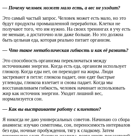
— Почему человек может мало есть, а вес не уходит?
Это самый частый запрос. Человек может есть мало, но это
будут продукты промышленной переработки. Клетки не
получают того, что им нужно. На своих тренингах я учу есть
не меньше, а достаточно или даже больше. Но это должна
быть цельная еда, которая реально питает организм.
— Что такое метаболическая гибкость и как её развить?
Это способность организма переключаться между
источниками энергии. Когда есть еда, организм использует
глюкозу. Когда еды нет, он переходит на жиры. Люди
застревают в петле: глюкоза падает, они едят быстрые
углеводы, глюкоза взлетает и снова падает. Когда мы
восстанавливаем гибкость, человек начинает использовать
жир как источник энергии. Уходит лишний вес,
нормализуется сон.
— Как вы выстраиваете работу с клиентом?
Я никогда не даю универсальных советов. Начинаю со сбора
анамнеза: изучаю симптомы, сон, переносимость интервалов
без еды, ночные пробуждения, тягу к сладкому. Затем
рекомендую сдать базовые анализы, всего шесть показателей,