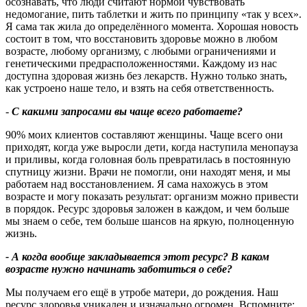
осознавать, что люди считают нормой чувствовать
недомогание, пить таблетки и жить по принципу «так у всех».
Я сама так жила до определённого момента. Хорошая новость
состоит в том, что восстановить здоровье можно в любом
возрасте, любому организму, с любыми ограничениями и
генетическими предрасположенностями. Каждому из нас
доступна здоровая жизнь без лекарств. Нужно только знать,
как устроено наше тело, и взять на себя ответственность.
-
С какими запросами вы чаще всего работаете?
90% моих клиентов составляют женщины. Чаще всего они
приходят, когда уже выросли дети, когда наступила менопауза
и приливы, когда головная боль превратилась в постоянную
спутницу жизни. Врачи не помогли, они находят меня, и мы
работаем над восстановлением. Я сама нахожусь в этом
возрасте и могу показать результат: организм можно привести
в порядок. Ресурс здоровья заложен в каждом, и чем больше
мы знаем о себе, тем больше шансов на яркую, полноценную
жизнь.
- А когда вообще закладывается этот ресурс
?
В каком
возрасте нужно начинать заботиться о себе
?
Мы получаем его ещё в утробе матери, до рождения. Наш
ресурс здоровья уникален и изначально огромен. Вспомните: