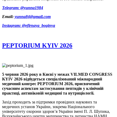
Telegram: @yunna1984
Email:
yunna84@gmail.com
Instagram: @efirnaya_boginya
PEPTORIUM KYIV 2026
5 червня 2026 року в Києві у межах VILMED CONGRESS
KYIV 2026 відбудеться спеціалізований міжнародний
медичний конгрес PEPTORIUM 2026, присвячений
сучасним аспектам застосування пептидів у клінічній
практиці, антивіковій медицині та нутриціології.
Захід проходить за підтримки провідних наукових та
медичних установ України, зокрема Національного
університету охорони здоров’я України імені П. Л. Шупика,
Всеукраїнського центру материнства та дитинства НАМН