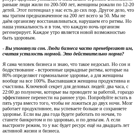
раньше люди жили по 200‑500 лет, женщины рожали по 12‑20
детей. Этот потенциал у нас есть до сих пор. Другое дело, что
мы тратим предназначенное на 200 лет всего за 50. Мы не
даём организму восстанавливаться, нарушаем его ритмы. Но
наша уникальность и в том, что каждую ночь организм
регенерирует. Каждое утро является новой возможностью
быть здоровым.
-
Вы упомянули сон. Люди бизнеса часто пренебрегают им,
считая усталость нормой. Это действительно норма
?
Я сама человек бизнеса и знаю, что такое недосып. Но сон и
бодрствование - встроенные циркадные ритмы, которые на
80% определяют гормональное здоровье, а для женщины
вообще на все 100%. Выспавшаяся женщина продуктивна и
счастлива. Ключевой секрет для деловых людей: два часа, с
22:00 до полуночи, которые вы проводите за работой, гораздо
эффективнее перенести на раннее утро. Попробуйте встать в
пять утра вместо того, чтобы не ложиться до двух ночи. Мозг
работает продуктивнее, вы успеваете больше и сохраняете
здоровье. Если вы два года будете работать по ночам, то
станете банкротом и по здоровью, и по деньгам. А если
выстроите режим, то у вас будет ресурс ещё на двадцать лет
активной жизни и бизнеса.