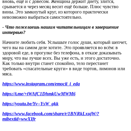
вновь, ещё и с довесом. Женщина держит диету, злится,
срывается и через месяц весит ещё больше. Плюс чувство
вины. Это замкнутый круг, из которого практически
невозможно выбраться самостоятельно.
- Что пожелаешь нашим читательницам в завершение
интервью
?
Начните любить себя. Услышьте голос души, который шепчет,
чего вы на самом деле хотите. Это проявляется во всём: в
здоровой еде, в прогулке без телефона, в отказе доказывать
миру, что вы лучше всех. Вы уже есть, и этого достаточно.
Как только внутри станет спокойно, тело перестанет
требовать «спасательные круги» в виде тортов, лимонов или
мяса.
https://www.instagram.com/emocii_i_eda
https://t.me/+tWAfC1DhmkUwMWM6
https://youtu.be/Yv--YsW_gkk
https://www.facebook.com/share/r/1BNRkLxujW/?
mibextid=wwXIfr