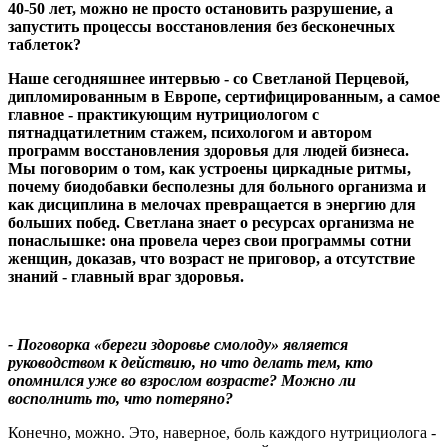
40-50 лет, можно не просто остановить разрушение, а
запустить процессы восстановления без бесконечных
таблеток
?
Наше сегодняшнее интервью - со Светланой Перцевой,
дипломированным в Европе, сертифицированным, а самое
главное - практикующим нутрициологом с
пятнадцатилетним стажем, психологом и автором
программ восстановления здоровья для людей бизнеса.
Мы поговорим о том, как устроены циркадные ритмы,
почему биодобавки бесполезны для больного организма и
как дисциплина в мелочах превращается в энергию для
больших побед. Светлана знает о ресурсах организма не
понаслышке: она провела через свои программы сотни
женщин, доказав, что возраст не приговор, а отсутствие
знаний - главный враг здоровья.
- Поговорка «береги здоровье смолоду» является
руководством к действию, но что делать тем, кто
опомнился уже во взрослом возрасте
?
Можно ли
восполнить то, что потеряно
?
Конечно, можно. Это, наверное, боль каждого нутрициолога -