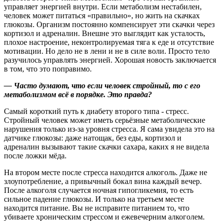
управляет энергией внутри. Если метаболизм нестабилен,
человек может питаться «правильно», но жить на скачках
глюкозы. Организм постоянно компенсирует эти скачки через
кортизол и адреналин. Внешне это выглядит как усталость,
плохое настроение, неконтролируемая тяга к еде и отсутствие
мотивации. Но дело не в лени и не в силе воли. Просто тело
разучилось управлять энергией. Хорошая новость заключается
в том, что это поправимо.
— Часто думают, что если человек стройный, то с его
метаболизмом всё в порядке. Это правда?
Самый короткий путь к диабету второго типа - стресс.
Стройный человек может иметь серьёзные метаболические
нарушения только из‑за уровня стресса. Я сама увидела это на
датчике глюкозы: даже натощак, без еды, кортизол и
адреналин вызывают такие скачки сахара, каких я не видела
после ложки мёда.
На втором месте после стресса находится алкоголь. Даже не
злоупотребление, а привычный бокал вина каждый вечер.
После алкоголя случается ночная гипогликемия, то есть
сильное падение глюкозы. И только на третьем месте
находится питание. Вы не исправите питанием то, что
убиваете хроническим стрессом и ежевечерним алкоголем.