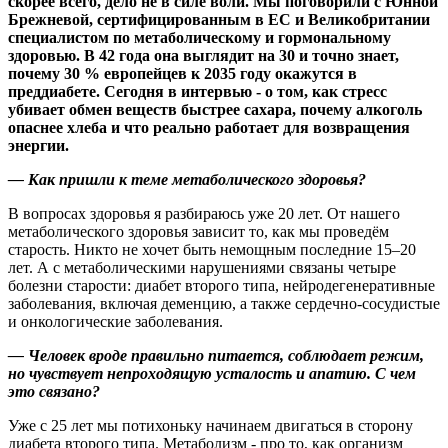
скорее всего, дело не в силе воли. Мы поговорили с Юнной
Брежневой, сертифицированным в ЕС и Великобритании
специалистом по метаболическому и гормональному
здоровью. В 42 года она выглядит на 30 и точно знает,
почему 30 % европейцев к 2035 году окажутся в
преддиабете. Сегодня в интервью - о том, как стресс
убивает обмен веществ быстрее сахара, почему алкоголь
опаснее хлеба и что реально работает для возвращения
энергии.
— Как пришли к теме метаболического здоровья?
В вопросах здоровья я разбираюсь уже 20 лет. От нашего
метаболического здоровья зависит то, как мы проведём
старость. Никто не хочет быть немощным последние 15–20
лет. А с метаболическими нарушениями связаны четыре
болезни старости: диабет второго типа, нейродегенеративные
заболевания, включая деменцию, а также сердечно-сосудистые
и онкологические заболевания.
— Человек вроде правильно питается, соблюдает режим,
но чувствует непроходящую усталость и апатию. С чем
это связано?
Уже с 25 лет мы потихоньку начинаем двигаться в сторону
диабета второго типа. Метаболизм - про то, как организм