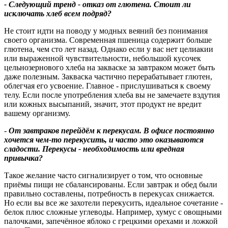
- Следующий тренд - отказ от глютена. Стоит ли
исключать хлеб всем подряд
?
Не стоит идти на поводу у модных веяний без понимания
своего организма. Современная пшеница содержит больше
глютена, чем сто лет назад. Однако если у вас нет целиакии
или выраженной чувствительности, небольшой кусочек
цельнозернового хлеба на закваске за завтраком может быть
даже полезным. Закваска частично перерабатывает глютен,
облегчая его усвоение. Главное - прислушиваться к своему
телу. Если после употребления хлеба вы не замечаете вздутия
или кожных высыпаний, значит, этот продукт не вредит
вашему организму.
-
От завтраков перейдём к перекусам. В офисе постоянно
хочется чем-то перекусить, и часто это оказываются
сладости. Перекусы - необходимость или вредная
привычка
?
Такое желание часто сигнализирует о том, что основные
приёмы пищи не сбалансированы. Если завтрак и обед были
правильно составлены, потребность в перекусах снижается.
Но если вы все же захотели перекусить, идеальное сочетание -
белок плюс сложные углеводы. Например, хумус с овощными
палочками, запечённое яблоко с грецкими орехами и ложкой