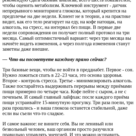
чтобы оценить метаболизм. Ключевой инструмент - датчик
непрерывного мониторинга глюкозы, который крепится на
предплечье на две недели. Клиент не в теории, а на практике
видит, как его тело реагирует на еду, на кофе натощак, на
алкоголь, на стресс, на интервал без пищи. В первые две
недели сопровождения он получает полный протокол на три
месяца. Самый оптимистичный вариант: через три месяца вы
начнёте видеть изменения, а через полгода изменения станут
заметны даже внешне.
— Что вы посоветуете каждому прямо сейчас?
Три базовые вещи, чтобы не войти в преддиабет. Первое - сон.
Нужно ложиться спать в 22–23 часа, это основа здоровья.
Второе - контроль стресса. Третье - минимизировать алкоголь.
Также постарайтесь выдерживать перерывы между приёмами
пищи примерно по четыре часа. Кофе пейте с сыром, а не с
печеньем. И самый главный лайфхак: после каждого приёма
пищи устраивайте 15‑минутную прогулку. Три раза поели, три
раза прошлись - и ваша глюкоза останется стабильной, даже
если вы съели что‑то сладкое.
И самое важное: не вините себя. Вы не ленивый или
безвольный человек, ваш организм просто разучился
правильно управлять энергией. И это можно исправить.