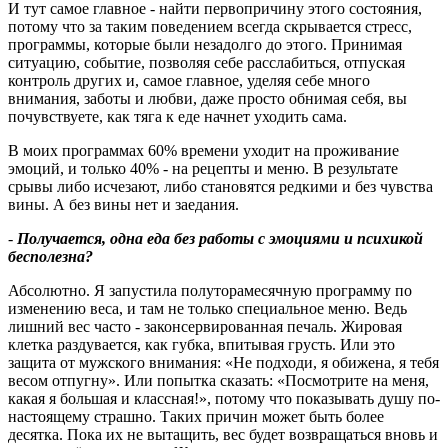
И тут самое главное - найти первопричину этого состояния,
потому что за таким поведением всегда скрывается стресс,
программы, которые были незадолго до этого. Принимая
ситуацию, событие, позволяя себе расслабиться, отпуская
контроль других и, самое главное, уделяя себе много
внимания, заботы и любви, даже просто обнимая себя, вы
почувствуете, как тяга к еде начнет уходить сама.
В моих программах 60% времени уходит на проживание
эмоций, и только 40% - на рецепты и меню. В результате
срывы либо исчезают, либо становятся редкими и без чувства
вины. А без вины нет и заедания.
-
Получается, одна еда без работы с эмоциями и психикой
бесполезна
?
Абсолютно. Я запустила полуторамесячную программу по
изменению веса, и там не только специальное меню. Ведь
лишний вес часто - законсервированная печаль. Жировая
клетка раздувается, как губка, впитывая грусть. Или это
защита от мужского внимания: «Не подходи, я обижена, я тебя
весом отпугну». Или попытка сказать: «Посмотрите на меня,
какая я большая и классная!», потому что показывать душу по-
настоящему страшно. Таких причин может быть более
десятка. Пока их не вытащить, вес будет возвращаться вновь и