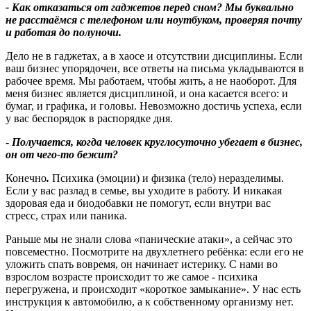
- Как отказаться от гаджетов перед сном
?
Мы буквально
не расстаёмся с телефоном или ноутбуком, проверяя почту
и работая до полуночи.
Дело не в гаджетах, а в хаосе и отсутствии дисциплины. Если
ваш бизнес упорядочен, все ответы на письма укладываются в
рабочее время. Мы работаем, чтобы жить, а не наоборот. Для
меня бизнес является дисциплиной, и она касается всего: и
бумаг, и графика, и головы. Невозможно достичь успеха, если
у вас беспорядок в распорядке дня.
-
Получается, когда человек круглосуточно убегает в бизнес,
он от чего
‑
то бежит
?
Конечно
.
Психика (эмоции) и физика (тело) неразделимы.
Если у вас разлад в семье, вы уходите в работу. И никакая
здоровая еда и биодобавки не помогут, если внутри вас
стресс, страх или паника.
Раньше мы не знали слова «панические атаки», а сейчас это
повсеместно. Посмотрите на двухлетнего ребёнка: если его не
уложить спать вовремя, он начинает истерику. С нами во
взрослом возрасте происходит то же самое - психика
перегружена, и происходит «короткое замыкание». У нас есть
инструкция к автомобилю, а к собственному организму нет.