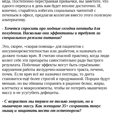
мёда. Постепенно перестраивая привычки, вы заметите, что
одного перекуса в день вам будет вполне достаточно. И,
конечно, старайтесь избегать социальных чаепитий с
печеньем в офисе, предлагая коллегам вместо этого полезную
альтернативу.
-
Хочется спросить про модные сегодня пептиды для
похудения. Насколько они эффективны и требуют ли
специального режима питания
?
Это, скорее, «скорая помощь» для пациентов с
инсулинорезистентностью или диабетом, и назначать их
должен только врач. Я считаю опасной практику, когда люди
колют себе эти препараты самостоятельно ради быстрого
результата. Побочные эффекты могут быть серьёзными:
нарушения работы желудочно-кишечного тракта, печени,
почек. Если врач всё же назначил пептиды, то диета
становится ещё более строгой и продуманной. Порции будут
меньше, но вы обязаны сохранять в рационе белки, жиры,
клетчатку и микроэлементы, чтобы не потерять мышечную
массу и не усугубить дефициты.
- С возрастом мы теряем не только энергию, но и
мышечную массу. Как женщине 35+ сохранить тонус
мышц и защитить кости от остеопороза
?