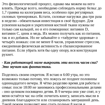
Это физиологический процесс, однако мы можем на него
влиять. Прежде всего, необходимо соблюдать норму белка: до
1,7 грамма на килограмм веса, особенно при регулярных
силовых тренировках. Кстати, силовые нагрузки два-три раза
в неделю - обязательная инвестиция в своё будущее. Для
усвоения кальция и укрепления костной ткани нужны не
только сам кальций, но и его помощники: витамин D,
витамин С, цинк и медь. Их можно получать как из питания,
так и из добавок. Но не забывайте о «табуретке здоровья» о
четырёх ножках: сон не менее 8 часов, управление стрессом,
ежедневная физическая активность и сбалансированное
питание. Если убрать хотя бы одну опору, вся конструкция
рухнет.
- Как работающей маме выкроить эти восемь часов сна
?
Это звучит как фантастика.
Поделюсь своим секретом. Я встаю в 6:00 утра, но это
возможно только потому, что ложусь не позднее половины
одиннадцатого вечера. Я чётко разделяю время для работы и
семьи: после 18:00 не занимаюсь профессиональными делами
- оно целиком посвящено детям. В 9 вечера они уже спят, и у
меня остаётся час на себя: почитать книгу, записать мысли в
дневник благодарности или спланировать завтрашний день.
Такой режим позволяет мне спать полные 8 часов и