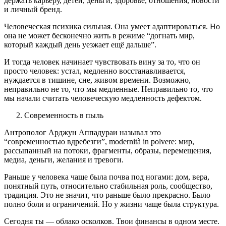
держать карьеру, детей, деньги, здоровье, отношения, новости
и личный бренд.
Человеческая психика сильная. Она умеет адаптироваться. Но
она не может бесконечно жить в режиме “догнать мир,
который каждый день уезжает ещё дальше”.
И тогда человек начинает чувствовать вину за то, что он
просто человек: устал, медленно восстанавливается,
нуждается в тишине, сне, живом времени. Возможно,
неправильно не то, что мы медленные. Неправильно то, что
мы начали считать человеческую медленность дефектом.
Современность в пыль
Антрополог Арджун Аппадураи называл это
“современностью вдребезги”, modernità in polvere: мир,
рассыпанный на потоки, фрагменты, образы, перемещения,
медиа, деньги, желания и тревоги.
Раньше у человека чаще была почва под ногами: дом, вера,
понятный путь, относительно стабильная роль, сообщество,
традиция. Это не значит, что раньше было прекрасно. Было
полно боли и ограничений. Но у жизни чаще была структура.
Сегодня ты — облако осколков. Твои финансы в одном месте.