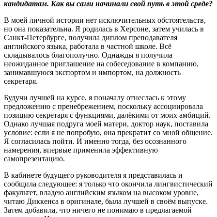
кандидатам
.
Как вы сами начинали свой путь в этой среде
?
В моей личной истории нет исключительных обстоятельств,
но она показательна. Я родилась в Херсоне, затем училась в
Санкт-Петербурге, получила диплом преподавателя
английского языка, работала в частной школе. Всё
складывалось благополучно. Однажды я получила
неожиданное приглашение на собеседование в компанию,
занимавшуюся экспортом и импортом, на должность
секретаря.
Будучи лучшей на курсе, я поначалу отнеслась к этому
предложению с пренебрежением, поскольку ассоциировала
позицию секретаря с функциями, далёкими от моих амбиций.
Однако лучшая подруга моей матери, доктор наук, поставила
условие: если я не попробую, она прекратит со мной общение.
Я согласилась пойти. И именно тогда, без осознанного
намерения, впервые применила эффективную
самопрезентацию.
В кабинете будущего руководителя я представилась и
сообщила следующее: я только что окончила лингвистический
факультет, владею английским языком на высоком уровне,
читаю Диккенса в оригинале, была лучшей в своём выпуске.
Затем добавила, что ничего не понимаю в предлагаемой