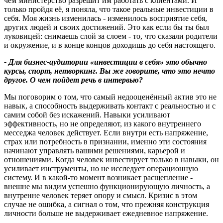
чем министерство разрешит им работать с клиентами. И
только пройдя её, я поняла, что такое реальные инвестиции в
себя. Моя жизнь изменилась - изменилось восприятие себя,
других людей и своих достижений. Это как если бы ты был
луковицей: снимаешь слой за слоем - то, что сказали родители
и окружение, и в конце концов доходишь до себя настоящего.
- Для бизнес-аудитории «инвестиции в себя» это обычно
курсы, спорт, нетворкинг. Вы же говорите, что это нечто
другое. О чем пойдет речь в интервью?
Мы поговорим о том, что самый недооценённый актив это не
навык, а способность выдерживать контакт с реальностью и с
самим собой без искажений. Навыки усиливают
эффективность, но не определяют, из какого внутреннего
месседжа человек действует. Если внутри есть напряжение,
страх или потребность в признании, именно эти состояния
начинают управлять вашими решениями, карьерой и
отношениями. Когда человек инвестирует только в навыки, он
усиливает инструменты, но не исследует операционную
систему. И в какой‑то момент возникает расщепление -
внешне мы видим успешно функционирующую личность, а
внутренне человек теряет опору и смысл. Кризис в этом
случае не ошибка, а сигнал о том, что прежняя конструкция
личности больше не выдерживает ежедневное напряжение.