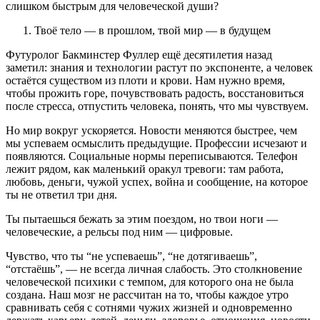
слишком быстрым для человеческой души?
Твоё тело — в прошлом, твой мир — в будущем
Футуролог Бакминстер Фуллер ещё десятилетия назад
заметил: знания и технологии растут по экспоненте, а человек
остаётся существом из плоти и крови. Нам нужно время,
чтобы прожить горе, почувствовать радость, восстановиться
после стресса, отпустить человека, понять, что мы чувствуем.
Но мир вокруг ускоряется. Новости меняются быстрее, чем
мы успеваем осмыслить предыдущие. Профессии исчезают и
появляются. Социальные нормы переписываются. Телефон
лежит рядом, как маленький оракул тревоги: там работа,
любовь, деньги, чужой успех, война и сообщение, на которое
ты не ответил три дня.
Ты пытаешься бежать за этим поездом, но твои ноги —
человеческие, а рельсы под ним — цифровые.
Чувство, что ты “не успеваешь”, “не дотягиваешь”,
“отстаёшь”, — не всегда личная слабость. Это столкновение
человеческой психики с темпом, для которого она не была
создана. Наш мозг не рассчитан на то, чтобы каждое утро
сравнивать себя с сотнями чужих жизней и одновременно