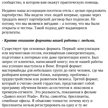
сообщество, в котором вам окажут практическую помощь.
Недавно наша ассоциация посетила отель с целью предложить
партнёрство. Мы видели этих людей впервые, однако через
тридцать минут партнёрский договор был подписан. Не
потому, что мы являемся звёздами – а потому, что мы были
открыты и честны. Такой подход даёт выдающиеся
результаты.
-
Кратко опишите форматы вашей работы с людьми
.
Существует три основных формата. Первый: консультация
или коучинговая сессия, посвящённая самопрезентации,
подготовке к интервью или даже презентации книги. Был
запрос от клиентки, написавшей книгу; после нашей работы
она успешно выступила в Вене. Второй формат:
мастермайнды для небольших групп до пяти человек, где мы
разбираем конкретные блоки, например, проблемы с
трудоустройством или развитием бизнеса. Третий формат,
который я считаю своей гордостью, представляет собой
программу обучения бизнес-ассистентов в люксовом и
премиум-сегменте. Это реальность, показанная в фильме
«Дьявол носит Prada». Яхты, самолёты, бриллианты,
семейные офисы. Я объясняю тонкости: почему яхту и
бриллианты нельзя регистрировать на одну и ту же