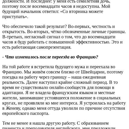
должности. И последнее: у меня есть семилетняя дочь,
поэтому после восемнадцати часов я недоступна. Мой
будущий начальник ответил: «Со вторника можете
приступать».
Что обеспечило такой результат? Во-первых, честность и
открытость. Во-вторых, чётко обозначенные личные границы.
В-третьих, негласный сигнал о том, что до восемнадцати
часов я буду работать с повышенной эффективностью. Это и
есть работающая самопрезентация.
-
Что изменилось после переезда во Францию
?
На той работе я встретила будущего мужа и переехала во
Францию. Мы живём совсем близко от Швейцарии, поэтому
поездка на работу через границу – наша ежедневная
реальность. Далее наступил крайне сложный период. В то
время не существовало онлайн-сообществ для помощи в
адаптации. Я не владела французским языком и местные
жители, занимавшие устоявшееся положение в социальных
кругах, не проявляли ко мне интереса. Я устроилась на работу
в Женеву, однако меня оттуда уволили по причине отсутствия
европейского паспорта.
Тем не менее я нашла другую работу. С образованием
пианиста и преподавателя английского, мне предложили