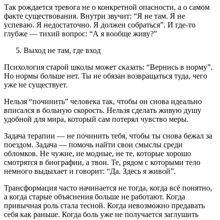
Так рождается тревога не о конкретной опасности, а о самом
факте существования. Внутри звучит: “Я не там. Я не
успеваю. Я недостаточно. Я должен собраться”. И где-то
глубже — тихий вопрос: “А я вообще живу?”
Выход не там, где вход
Психология старой школы может сказать: “Вернись в норму”.
Но нормы больше нет. Ты не обязан возвращаться туда, чего
уже не существует.
Нельзя “починить” человека так, чтобы он снова идеально
вписался в больную скорость. Нельзя сделать живую душу
удобной для мира, который сам потерял чувство меры.
Задача терапии — не починить тебя, чтобы ты снова бежал за
поездом. Задача — помочь найти свои смыслы среди
обломков. Не чужие, не модные, не те, которые хорошо
смотрятся в биографии, а твои. Те, рядом с которыми тело
немного выдыхает и говорит: “Да. Здесь я живой”.
Трансформация часто начинается не тогда, когда всё понятно,
а когда старые объяснения больше не работают. Когда
привычная роль стала тесной. Когда невозможно предавать
себя как раньше. Когда боль уже не получается заглушить