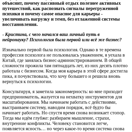
объяснит, почему пассивный отдых полезнее активных
путешествий, как распознать сигналы перегруженной
психики и почему самое опасное для карьеры -
увеличивать нагрузку и темп, без отлаженной системы
восстановления.
-
Кристина, с чего начался ваш личный путь в
нейронауку? Психология была первой или всё же бизнес?
Изначально первой была психология. Однако в те времена
профессия психолога не пользовалась уважением, я уехала в
Китай, где занялась бизнес-администрированием. В общей
сложности прожила там пятнадцать лет, из них десять плотно
работала с бизнесом. Когда моя карьера в этой сфере достигла
пика, я почувствовала, что хочу большего и решила вновь
вернуться к психологии.
Консультируя, я заметила закономерность: ко мне приходит
предприниматель, жалуется на нехватку инструментов для
масштабирования. Мы начинаем работать с действиями,
выстраиваем систему, наводим порядок, всё будто бы
начинает работать. Но спустя время снова возникает стопор.
Тогда мы идём глубже: разбираем мышление, страхи,
внутренние конфликты. Человеку становится легче,
появляется ясность… но через какое-то время система снова