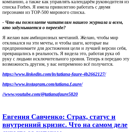
компанию, а также как управлять календарём руководителя из
списка Forbes. Я имела привилегию работать с двумя
персонами из TOP-500 мирового списка.
-
Что вы пожелаете читателям нашего журнала и всем
,
кто задумывается о переезде
?
Я желаю вам амбициозных мечтаний. Желаю, чтобы мир
откликался на эти мечты, и чтобы шаги, которые вы
предпринимаете для достижения цели и лучшей версии себя,
превращались в реальность. Я видела это, работая рука об
руку с людьми исключительного уровня. Теперь я передаю эту
возможность другим, у вас непременно всё получится.
https://www.linkedin.com/in/
tatiana-faure-4b2662127/
https://www.instagram.com/
tatiana.f.aure/
//www.youtube.com/@tatianafaure5820
Евгения Савченко: Страх, статус и
внутренний кризис. Что на самом деле