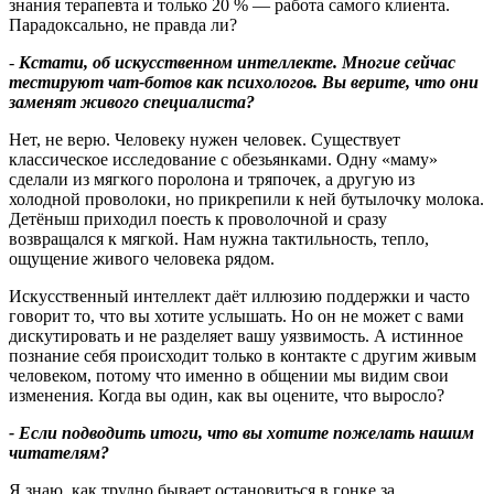
знания терапевта и только 20 % — работа самого клиента.
Парадоксально, не правда ли?
-
Кстати, об искусственном интеллекте. Многие сейчас
тестируют чат
‑
ботов как психологов. Вы верите, что они
заменят живого специалиста
?
Нет, не верю. Человеку нужен человек. Существует
классическое исследование с обезьянками. Одну «маму»
сделали из мягкого поролона и тряпочек, а другую из
холодной проволоки, но прикрепили к ней бутылочку молока.
Детёныш приходил поесть к проволочной и сразу
возвращался к мягкой. Нам нужна тактильность, тепло,
ощущение живого человека рядом.
Искусственный интеллект даёт иллюзию поддержки и часто
говорит то, что вы хотите услышать. Но он не может с вами
дискутировать и не разделяет вашу уязвимость. А истинное
познание себя происходит только в контакте с другим живым
человеком, потому что именно в общении мы видим свои
изменения. Когда вы один, как вы оцените, что выросло?
- Если подводить итоги, что вы хотите пожелать нашим
читателям
?
Я знаю, как трудно бывает остановиться в гонке за