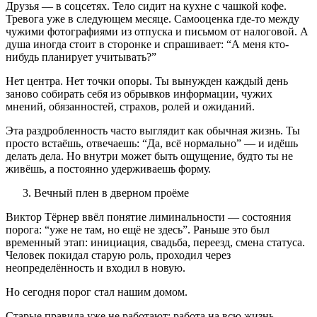
Друзья — в соцсетях. Тело сидит на кухне с чашкой кофе.
Тревога уже в следующем месяце. Самооценка где-то между
чужими фотографиями из отпуска и письмом от налоговой. А
душа иногда стоит в сторонке и спрашивает: “А меня кто-
нибудь планирует учитывать?”
Нет центра. Нет точки опоры. Ты вынужден каждый день
заново собирать себя из обрывков информации, чужих
мнений, обязанностей, страхов, ролей и ожиданий.
Эта раздробленность часто выглядит как обычная жизнь. Ты
просто встаёшь, отвечаешь: “Да, всё нормально” — и идёшь
делать дела. Но внутри может быть ощущение, будто ты не
живёшь, а постоянно удерживаешь форму.
Вечный плен в дверном проёме
Виктор Тёрнер ввёл понятие лиминальности — состояния
порога: “уже не там, но ещё не здесь”. Раньше это был
временный этап: инициация, свадьба, переезд, смена статуса.
Человек покидал старую роль, проходил через
неопределённость и входил в новую.
Но сегодня порог стал нашим домом.
Старые правила уже не работают: работа на всю жизнь —