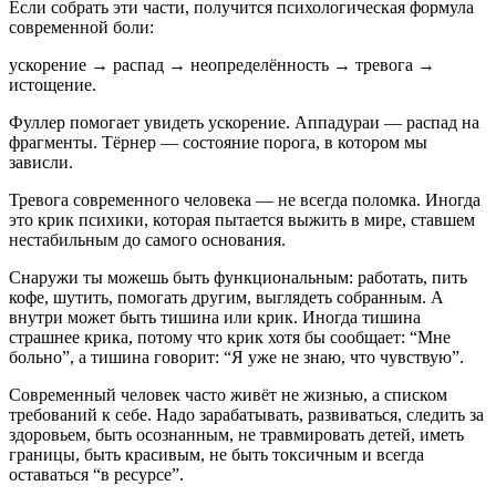
Если собрать эти части, получится психологическая формула
современной боли:
ускорение → распад → неопределённость → тревога →
истощение.
Фуллер помогает увидеть ускорение. Аппадураи — распад на
фрагменты. Тёрнер — состояние порога, в котором мы
зависли.
Тревога современного человека — не всегда поломка. Иногда
это крик психики, которая пытается выжить в мире, ставшем
нестабильным до самого основания.
Снаружи ты можешь быть функциональным: работать, пить
кофе, шутить, помогать другим, выглядеть собранным. А
внутри может быть тишина или крик. Иногда тишина
страшнее крика, потому что крик хотя бы сообщает: “Мне
больно”, а тишина говорит: “Я уже не знаю, что чувствую”.
Современный человек часто живёт не жизнью, а списком
требований к себе. Надо зарабатывать, развиваться, следить за
здоровьем, быть осознанным, не травмировать детей, иметь
границы, быть красивым, не быть токсичным и всегда
оставаться “в ресурсе”.