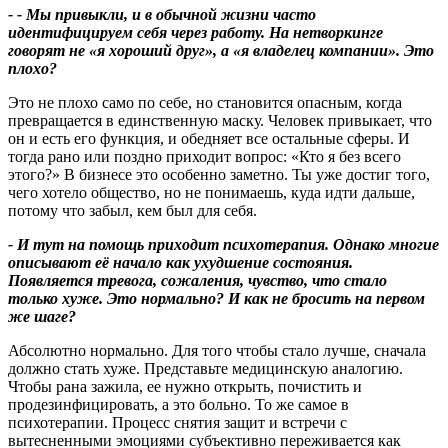
- - Мы привыкли, и в обычной жизни часто
идентифицируем себя через работу.
На нетворкинге
говорят не «я хороший друг»
, а «я владелец компании». Это
плохо
?
Это не плохо само по себе, но становится опасным, когда
превращается в единственную маску. Человек привыкает, что
он и есть его функция, и обедняет все остальные сферы. И
тогда рано или поздно приходит вопрос: «Кто я без всего
этого?» В бизнесе это особенно заметно. Ты уже достиг того,
чего хотело общество, но не понимаешь, куда идти дальше,
потому что забыл, кем был для себя.
- И тут на помощь приходит психотерапия. Однако многие
описывают её начало как ухудшение состояния.
Появляется тревога, сожаления, чувство, что стало
только хуже. Это нормально
?
И как не бросить на первом
же шаге
?
Абсолютно нормально. Для того чтобы стало лучше, сначала
должно стать хуже. Представьте медицинскую аналогию.
Чтобы рана зажила, ее нужно открыть, почистить и
продезинфицировать, а это больно. То же самое в
психотерапии. Процесс снятия защит и встречи с
вытесненными эмоциями субъективно переживается как