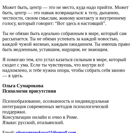
Может быть, центр — это не место, куда надо прийти. Может
быть, центр — это навык возвращаться: к телу, дыханию,
честности, своим смыслам, живому контакту и внутреннему
голосу, который говорит: “Вот здесь я настоящий”.
Ты не обязан быть идеально собранным в мире, который сам
рассыпается. Ты не обязан успевать за каждой новостью,
каждой чужой жизнью, каждым ожиданием. Ты имеешь право
быть медленным, уставшим, ищущим, не знающим.
Я помогаю тем, кто устал казаться сильным в мире, который
сходит с ума. Если ты чувствуешь, что внутри всё
надломлено, и тебе нужна опора, чтобы собрать себя заново
— я здесь.
Ольга Сумарокова
Психология присутствия
Психообразование, осознанность и индивидуальная
интеграция современных методов психологической
поддержки.
Консультации онлайн и очно в Риме.
Языки: русский, итальянский.
Email:
olgasumarokova11@gmail.com