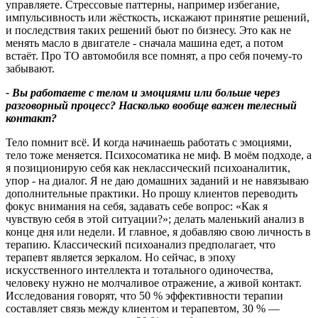
управляете. Стрессовые паттерны, например избегание,
импульсивность или жёсткость, искажают принятие решений,
и последствия таких решений бьют по бизнесу. Это как не
менять масло в двигателе - сначала машина едет, а потом
встаёт. Про ТО автомобиля все помнят, а про себя почему‑то
забывают.
- Вы работаете с телом и эмоциями или больше через
разговорный процесс
?
Насколько вообще важен телесный
контакт
?
Тело помнит всё. И когда начинаешь работать с эмоциями,
тело тоже меняется. Психосоматика не миф. В моём подходе, а
я позиционирую себя как неклассический психоаналитик,
упор - на диалог. Я не даю домашних заданий и не навязываю
дополнительные практики. Но прошу клиентов переводить
фокус внимания на себя, задавать себе вопрос: «Как я
чувствую себя в этой ситуации?»; делать маленький анализ в
конце дня или недели. И главное, я добавляю свою личность в
терапию. Классический психоанализ предполагает, что
терапевт является зеркалом. Но сейчас, в эпоху
искусственного интеллекта и тотального одиночества,
человеку нужно не молчаливое отражение, а живой контакт.
Исследования говорят, что 50 % эффективности терапии
составляет связь между клиентом и терапевтом, 30 % —