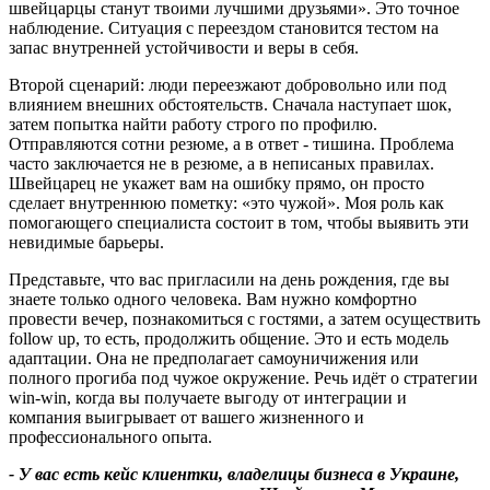
швейцарцы станут твоими лучшими друзьями». Это точное
наблюдение. Ситуация с переездом становится тестом на
запас внутренней устойчивости и веры в себя.
Второй сценарий: люди переезжают добровольно или под
влиянием внешних обстоятельств. Сначала наступает шок,
затем попытка найти работу строго по профилю.
Отправляются сотни резюме, а в ответ - тишина. Проблема
часто заключается не в резюме, а в неписаных правилах.
Швейцарец не укажет вам на ошибку прямо, он просто
сделает внутреннюю пометку: «это чужой». Моя роль как
помогающего специалиста состоит в том, чтобы выявить эти
невидимые барьеры.
Представьте, что вас пригласили на день рождения, где вы
знаете только одного человека. Вам нужно комфортно
провести вечер, познакомиться с гостями, а затем осуществить
follow up, то есть, продолжить общение. Это и есть модель
адаптации. Она не предполагает самоуничижения или
полного прогиба под чужое окружение. Речь идёт о стратегии
win-win, когда вы получаете выгоду от интеграции и
компания выигрывает от вашего жизненного и
профессионального опыта.
-
У вас есть кейс клиентки
,
владелицы бизнеса в Украине
,