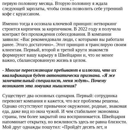
первую половину месяца. Вторую половину я ждала
следующей зарплаты, чтобы снова позволить себе утренний
кофе с круассаном.
Именно тогда я осознала ключевой принцип: нетворкинг
строится кирпичик за кирпичиком. В 2022 году я получила
контракт без прохождения собеседования. В компании
заявили: «Вас рекомендовали люди, с которыми вы работали
ранее. Этого достаточно». Этот принцип я транслирую своим
клиентам. Первый, второй и третий круги знакомств
формируют вашу карьеру в Швейцарии и, что не менее
важно, сбалансированную жизнь в целом.
-
Многие переезжающие пребывают в иллюзии
,
что их
квалификация будет автоматически признана
.
«Я же
замечательный специалист
,
меня ждут»
.
Почему
возникает эта ловушка мышления
?
Существует два основных сценария. Первый: сотрудника
перевозит компания и кажется, что все проблемы решены.
Однако отсутствуют привычное окружение, родные, знакомая
еда, даже вид из окна чужой. И чем стабильнее экономика
страны, тем более закрытой она воспринимается. Швейцария
напоминает открытку, но вежливость здесь не равна близости.
Мой друг однажды пошутил: «Пройдёт десять лет, и