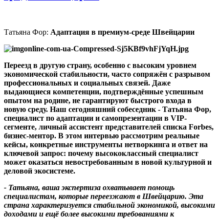
Татьяна Фор:
Адаптация в премиум-среде Швейцари
и
Переезд в другую страну
,
особенно с высоким уровнем
экономической стабильности
,
часто сопряжён с разрывом
профессиональных и социальных связей
.
Даже
выдающиеся компетенции
,
подтверждённые успешным
опытом на родине
,
не гарантируют быстрого входа в
новую среду
.
Наш сегодняшний собеседник - Татьяна Фор
,
специалист по адаптации и самопрезентации в VIP-
сегменте,
личный ассистент представителей списка
Forbes
,
бизнес-ментор.
В этом интервью рассмотрим реальные
кейсы
,
конкретные инструменты нетворкинга и ответ на
ключевой запрос
:
почему высококлассный специалист
может оказаться невостребованным в новой культурной и
деловой экосистеме
.
-
Татьяна
,
ваша экспертиза охватывает помощь
специалистам
,
которые переезжают в Швейцарию
.
Эта
страна характеризуется стабильной экономикой
,
высокими
доходами и ещё более высокими требованиями к