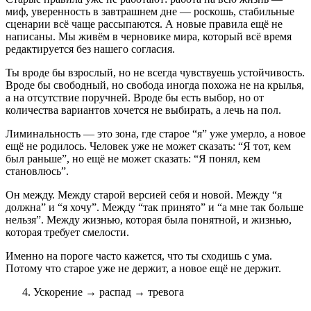
миф, уверенность в завтрашнем дне — роскошь, стабильные
сценарии всё чаще рассыпаются. А новые правила ещё не
написаны. Мы живём в черновике мира, который всё время
редактируется без нашего согласия.
Ты вроде бы взрослый, но не всегда чувствуешь устойчивость.
Вроде бы свободный, но свобода иногда похожа не на крылья,
а на отсутствие поручней. Вроде бы есть выбор, но от
количества вариантов хочется не выбирать, а лечь на пол.
Лиминальность — это зона, где старое “я” уже умерло, а новое
ещё не родилось. Человек уже не может сказать: “Я тот, кем
был раньше”, но ещё не может сказать: “Я понял, кем
становлюсь”.
Он между. Между старой версией себя и новой. Между “я
должна” и “я хочу”. Между “так принято” и “а мне так больше
нельзя”. Между жизнью, которая была понятной, и жизнью,
которая требует смелости.
Именно на пороге часто кажется, что ты сходишь с ума.
Потому что старое уже не держит, а новое ещё не держит.
Ускорение → распад → тревога