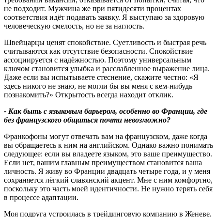
не подходит. Мужчина же при пятидесяти процентах
соответствия идёт подавать заявку. Я выступаю за здоровую
человеческую смелость, но не за наглость.
Швейцарцы ценят спокойствие. Суетливость и быстрая речь
считываются как отсутствие безопасности. Спокойствие
ассоциируется с надёжностью. Поэтому универсальным
ключом становится улыбка и расслабленное выражение лица.
Даже если вы испытываете стеснение, скажите честно: «Я
здесь никого не знаю, не могли бы вы меня с кем-нибудь
познакомить?» Открытость всегда находит отклик.
-
Как быть с языковым барьером
,
особенно во Франции
,
где
без французского общаться почти невозможно
?
Франкофоны могут отвечать вам на французском, даже когда
вы обращаетесь к ним на английском. Однако важно понимать
следующее: если вы владеете языком, это ваше преимущество.
Если нет, вашим главным преимуществом становится ваша
личность. Я живу во Франции двадцать четыре года, и у меня
сохраняется лёгкий славянский акцент. Мне с ним комфортно,
поскольку это часть моей идентичности. Не нужно терять себя
в процессе адаптации.
Моя подруга устроилась в трейдинговую компанию в Женеве,