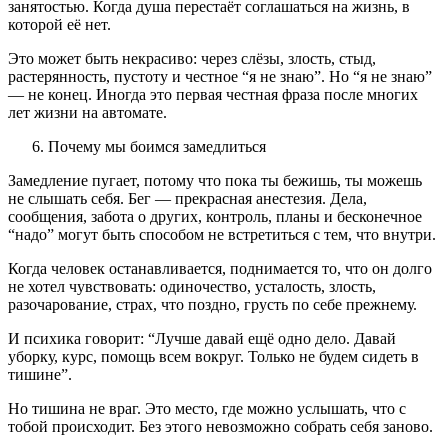
занятостью. Когда душа перестаёт соглашаться на жизнь, в
которой её нет.
Это может быть некрасиво: через слёзы, злость, стыд,
растерянность, пустоту и честное “я не знаю”. Но “я не знаю”
— не конец. Иногда это первая честная фраза после многих
лет жизни на автомате.
Почему мы боимся замедлиться
Замедление пугает, потому что пока ты бежишь, ты можешь
не слышать себя. Бег — прекрасная анестезия. Дела,
сообщения, забота о других, контроль, планы и бесконечное
“надо” могут быть способом не встретиться с тем, что внутри.
Когда человек останавливается, поднимается то, что он долго
не хотел чувствовать: одиночество, усталость, злость,
разочарование, страх, что поздно, грусть по себе прежнему.
И психика говорит: “Лучше давай ещё одно дело. Давай
уборку, курс, помощь всем вокруг. Только не будем сидеть в
тишине”.
Но тишина не враг. Это место, где можно услышать, что с
тобой происходит. Без этого невозможно собрать себя заново.