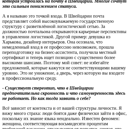
которая устроилась на почту в Швейцарии
.
Многие сочтут
это сильным понижением статуса
.
А я называю это точкой входа. В Швейцарии почта
представляет собой высокоуважаемую государственную
структуру с разветвлённой логистической сетью. За
должностью почтальона открываются карьерные перспективы
в управлении логистикой. Другой пример: девушка из
Харькова, дизайнер интерьеров. Она осознала, что
немедленный вход в ее профессию невозможен, прошла
переподготовку на бизнес-ассистента, получила местный
сертификат и теперь ищет позицию с существенно более
высокими шансами. Поэтому мой совет: не избегайте
предложений, которые кажутся не соответствующими вашему
уровню. Это не унижение, а дверь, через которую вы входите
в профессиональную среду.
-
Существует стереотип
,
что в Швейцарии
предпочтительна скромность и что самоуверенность здесь
не работает
.
Но как тогда заявить о себе
?
Всё зависит от контекста и от вашей структуры личности. Я
вижу много страха: люди боятся даже физически зайти в офис,
поскольку их знание языка неидеально. Известен феномен:
женщина, соответствующая восьмидесяти процентам
требований вакансии, отказывается от попытки, считая, что