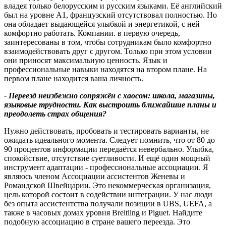
владея только белорусским и русским языками. Её английский
был на уровне А1, французский отсутствовал полностью. Но
она обладает выдающейся улыбкой и энергетикой, с ней
комфортно работать. Компании. в первую очередь,
заинтересованы в том, чтобы сотрудникам было комфортно
взаимодействовать друг с другом. Только при этом условии
они приносят максимальную ценность. Язык и
профессиональные навыки находятся на втором плане. На
первом плане находится ваша личность.
-
Переезд неизбежно сопряжён с хаосом
: школа,
магазины
,
языковые трудности
.
Как выстроить ближайшие планы и
преодолеть страх общения
?
Нужно действовать, пробовать и тестировать варианты, не
ожидать идеального момента. Следует помнить, что от 80 до
90 процентов информации передаётся невербально. Улыбка,
спокойствие, отсутствие суетливости. И ещё один мощный
инструмент адаптации - профессиональные ассоциации. Я
являюсь членом Ассоциации ассистентов Женевы и
Романдской Швейцарии. Это некоммерческая организация,
цель которой состоит в содействии интеграции. У нас люди
без опыта ассистентства получали позиции в UBS, UEFA, а
также в часовых домах уровня Breitling и Piguet. Найдите
подобную ассоциацию в стране вашего переезда. Это